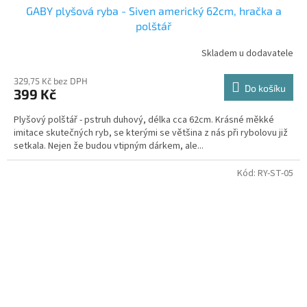
GABY plyšová ryba - Siven americký 62cm, hračka a
polštář
Skladem u dodavatele
329,75 Kč bez DPH
Do košíku
399 Kč
Plyšový polštář - pstruh duhový, délka cca 62cm. Krásné měkké
imitace skutečných ryb, se kterými se většina z nás při rybolovu již
setkala. Nejen že budou vtipným dárkem, ale...
Kód:
RY-ST-05