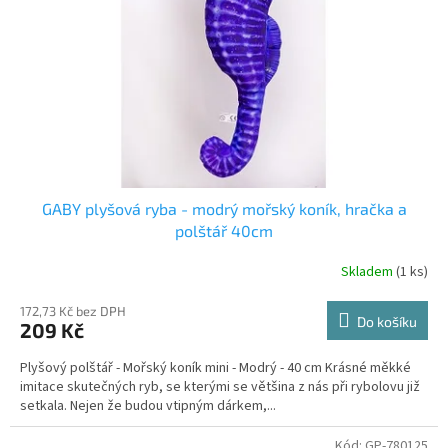
r
u
o
k
d
t
u
ů
k
t
ů
GABY plyšová ryba - modrý mořský koník, hračka a
polštář 40cm
Skladem
(1 ks)
172,73 Kč bez DPH
Do košíku
209 Kč
Plyšový polštář - Mořský koník mini - Modrý - 40 cm Krásné měkké
imitace skutečných ryb, se kterými se většina z nás při rybolovu již
setkala. Nejen že budou vtipným dárkem,...
Kód:
GP-780125