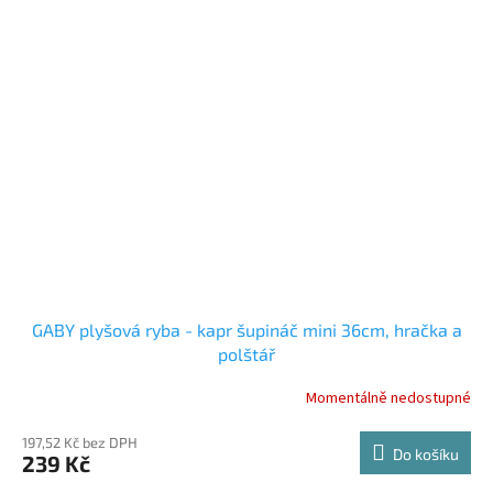
GABY plyšová ryba - kapr šupináč mini 36cm, hračka a
polštář
Momentálně nedostupné
Průměrné
hodnocení
produktu
197,52 Kč bez DPH
Do košíku
239 Kč
je
3,2