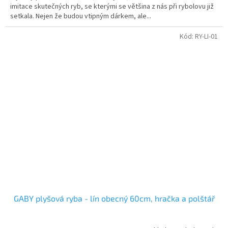
imitace skutečných ryb, se kterými se většina z nás při rybolovu již
setkala. Nejen že budou vtipným dárkem, ale...
Kód:
RY-LI-01
GABY plyšová ryba - lín obecný 60cm, hračka a polštář