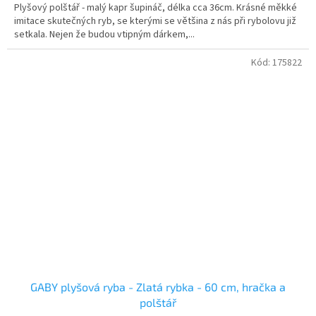
Plyšový polštář - malý kapr šupináč, délka cca 36cm. Krásné měkké
z
imitace skutečných ryb, se kterými se většina z nás při rybolovu již
5
setkala. Nejen že budou vtipným dárkem,...
hvězdiček.
Kód:
175822
GABY plyšová ryba - Zlatá rybka - 60 cm, hračka a
polštář