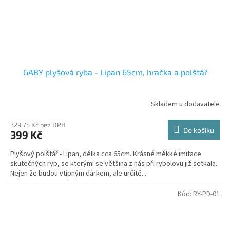
GABY plyšová ryba - Lipan 65cm, hračka a polštář
Skladem u dodavatele
329,75 Kč bez DPH
Do košíku
399 Kč
Plyšový polštář - Lipan, délka cca 65cm. Krásné měkké imitace
skutečných ryb, se kterými se většina z nás při rybolovu již setkala.
Nejen že budou vtipným dárkem, ale určitě...
Kód:
RY-PD-01