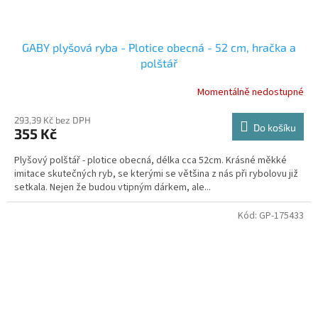
GABY plyšová ryba - Plotice obecná - 52 cm, hračka a
polštář
Momentálně nedostupné
293,39 Kč bez DPH
Do košíku
355 Kč
Plyšový polštář - plotice obecná, délka cca 52cm. Krásné měkké
imitace skutečných ryb, se kterými se většina z nás při rybolovu již
setkala. Nejen že budou vtipným dárkem, ale...
Kód:
GP-175433