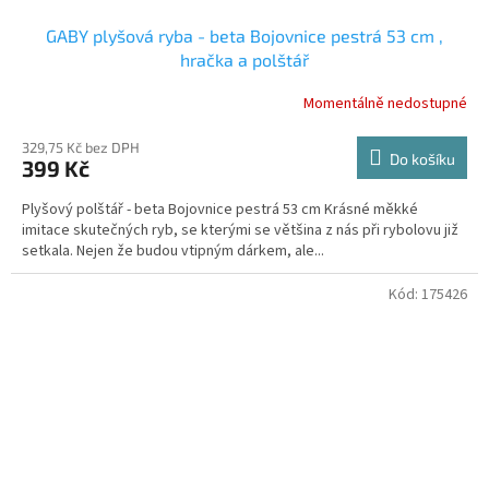
GABY plyšová ryba - beta Bojovnice pestrá 53 cm ,
hračka a polštář
Momentálně nedostupné
Průměrné
hodnocení
produktu
329,75 Kč bez DPH
Do košíku
399 Kč
je
5,0
Plyšový polštář - beta Bojovnice pestrá 53 cm Krásné měkké
z
imitace skutečných ryb, se kterými se většina z nás při rybolovu již
5
setkala. Nejen že budou vtipným dárkem, ale...
hvězdiček.
Kód:
175426