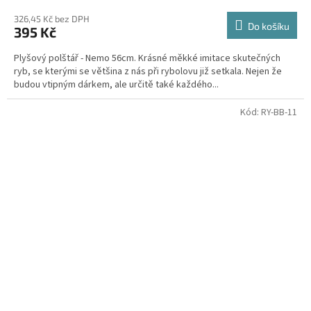
326,45 Kč bez DPH
Do košíku
395 Kč
Plyšový polštář - Nemo 56cm. Krásné měkké imitace skutečných
ryb, se kterými se většina z nás při rybolovu již setkala. Nejen že
budou vtipným dárkem, ale určitě také každého...
Kód:
RY-BB-11