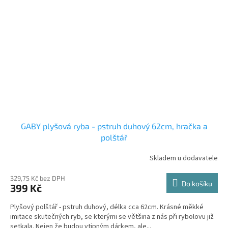
GABY plyšová ryba - pstruh duhový 62cm, hračka a
polštář
Skladem u dodavatele
329,75 Kč bez DPH
Do košíku
399 Kč
Plyšový polštář - pstruh duhový, délka cca 62cm. Krásné měkké
imitace skutečných ryb, se kterými se většina z nás při rybolovu již
setkala. Nejen že budou vtipným dárkem, ale...