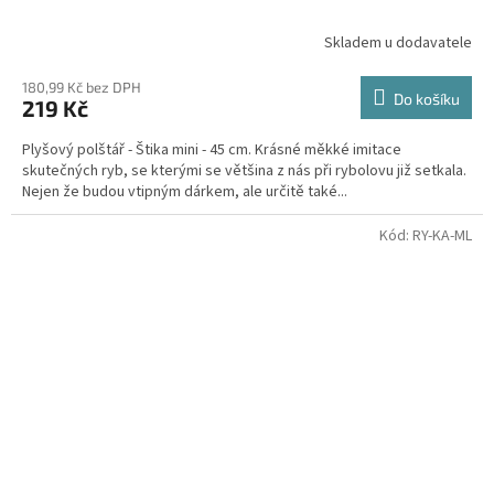
Skladem u dodavatele
180,99 Kč bez DPH
Do košíku
219 Kč
Plyšový polštář - Štika mini - 45 cm. Krásné měkké imitace
skutečných ryb, se kterými se většina z nás při rybolovu již setkala.
Nejen že budou vtipným dárkem, ale určitě také...
Kód:
RY-KA-ML