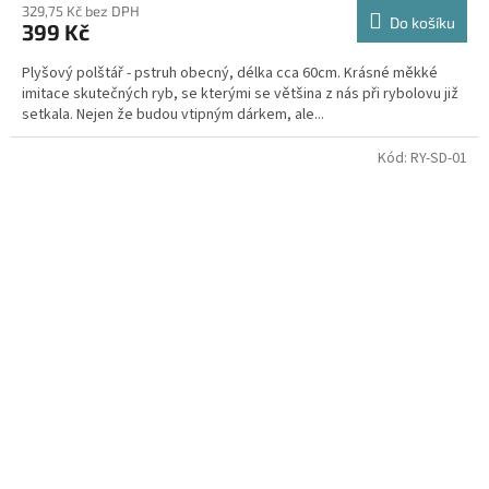
329,75 Kč bez DPH
Do košíku
399 Kč
Plyšový polštář - pstruh obecný, délka cca 60cm. Krásné měkké
imitace skutečných ryb, se kterými se většina z nás při rybolovu již
setkala. Nejen že budou vtipným dárkem, ale...
Kód:
RY-SD-01