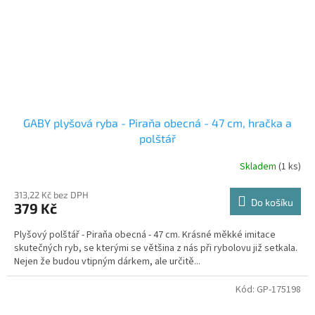
GABY plyšová ryba - Piraňa obecná - 47 cm, hračka a
polštář
Skladem
(1 ks)
313,22 Kč bez DPH
Do košíku
379 Kč
Plyšový polštář - Piraňa obecná - 47 cm. Krásné měkké imitace
skutečných ryb, se kterými se většina z nás při rybolovu již setkala.
Nejen že budou vtipným dárkem, ale určitě...
Kód:
GP-175198