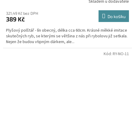
Skladem u dodavatele
321,49 Kč bez DPH
Do košíku
389 Kč
Plyšový polštář - lín obecný, délka cca 60cm. Krásné měkké imitace
skutečných ryb, se kterými se většina z nás při rybolovu již setkala.
Nejen že budou vtipným dárkem, ale...
Kód:
RY-NO-11