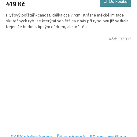
Do košíku
419 Kč
Plyšový polštář - candát, délka cca 77cm . Krásné měkké imitace
skutečných ryb, se kterými se většina z nás při rybolovu již setkala.
Nejen že budou vtipným dárkem, ale určitě...
Kód:
175037
GABY plyšová ryba - Štika obecná - 80 cm , hračka a