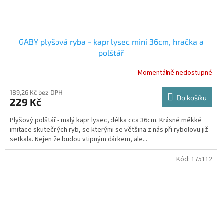
GABY plyšová ryba - kapr lysec mini 36cm, hračka a
polštář
Momentálně nedostupné
189,26 Kč bez DPH
Do košíku
229 Kč
Plyšový polštář - malý kapr lysec, délka cca 36cm. Krásné měkké
imitace skutečných ryb, se kterými se většina z nás při rybolovu již
setkala. Nejen že budou vtipným dárkem, ale...
Kód:
175112