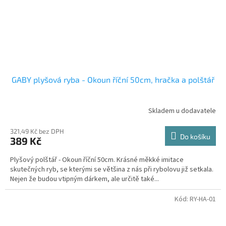
GABY plyšová ryba - Okoun říční 50cm, hračka a polštář
Skladem u dodavatele
321,49 Kč bez DPH
Do košíku
389 Kč
Plyšový polštář - Okoun říční 50cm. Krásné měkké imitace
skutečných ryb, se kterými se většina z nás při rybolovu již setkala.
Nejen že budou vtipným dárkem, ale určitě také...
Kód:
RY-HA-01