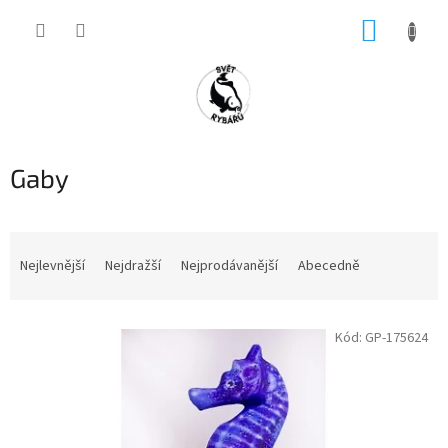
Přejít
NÁKUP
na
obsah
KOŠÍK
Gaby
Ř
a
Nejlevnější
Nejdražší
Nejprodávanější
Abecedně
z
e
V
n
Kód:
GP-175624
ý
í
p
p
i
r
s
o
p
d