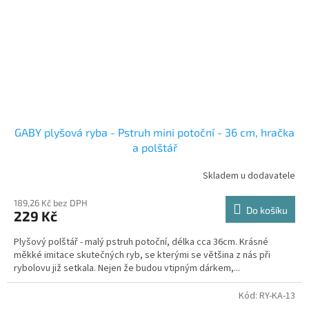
GABY plyšová ryba - Pstruh mini potoční - 36 cm, hračka
a polštář
Skladem u dodavatele
189,26 Kč bez DPH
Do košíku
229 Kč
Plyšový polštář - malý pstruh potoční, délka cca 36cm. Krásné
měkké imitace skutečných ryb, se kterými se většina z nás při
rybolovu již setkala. Nejen že budou vtipným dárkem,...
Kód:
RY-KA-13