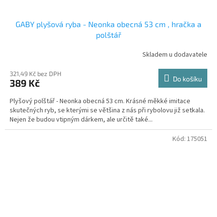
GABY plyšová ryba - Neonka obecná 53 cm , hračka a
polštář
Skladem u dodavatele
Průměrné
hodnocení
produktu
321,49 Kč bez DPH
Do košíku
389 Kč
je
3,3
Plyšový polštář - Neonka obecná 53 cm. Krásné měkké imitace
z
skutečných ryb, se kterými se většina z nás při rybolovu již setkala.
5
Nejen že budou vtipným dárkem, ale určitě také...
hvězdiček.
Kód:
175051