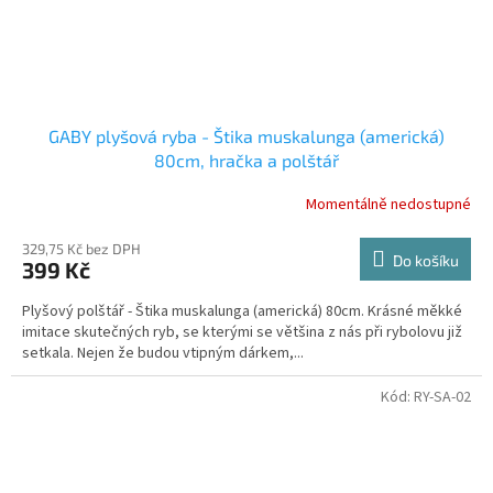
GABY plyšová ryba - Štika muskalunga (americká)
80cm, hračka a polštář
Momentálně nedostupné
329,75 Kč bez DPH
Do košíku
399 Kč
Plyšový polštář - Štika muskalunga (americká) 80cm. Krásné měkké
imitace skutečných ryb, se kterými se většina z nás při rybolovu již
setkala. Nejen že budou vtipným dárkem,...
Kód:
RY-SA-02