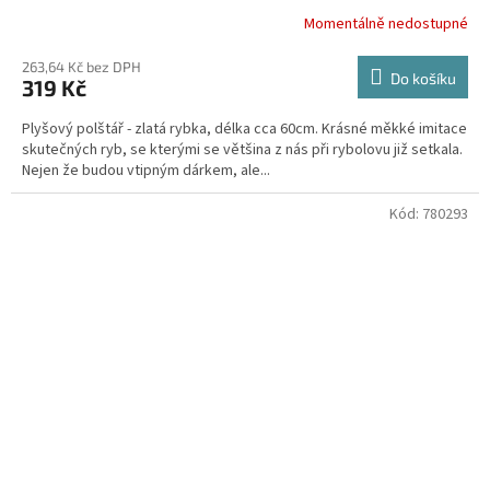
Momentálně nedostupné
263,64 Kč bez DPH
Do košíku
319 Kč
Plyšový polštář - zlatá rybka, délka cca 60cm. Krásné měkké imitace
skutečných ryb, se kterými se většina z nás při rybolovu již setkala.
Nejen že budou vtipným dárkem, ale...
Kód:
780293