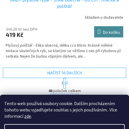
polštář
Skladem u dodavatele
346,28 Kč bez DPH
Do košíku
419 Kč
Plyšový polštář - štika obecná, délka cca 80cm. Krásné měkké
imitace skutečných ryb, se kterými se většina z nás při rybolovu již
setkala. Nejen že budou vtipným dárkem, ale...
NAČÍST 16 DALŠÍCH
S
1
2
t
O
r
40
položek celkem
v
á
l
NAHORU
n
Tento web používá soubory cookie. Dalším procházením
á
k
d
o
tohoto webu vyjadřujete souhlas s jejich používáním.. Více
v
Z
a
informací
zde
.
á
c
á
n
í
Vytvořil Shoptet
p