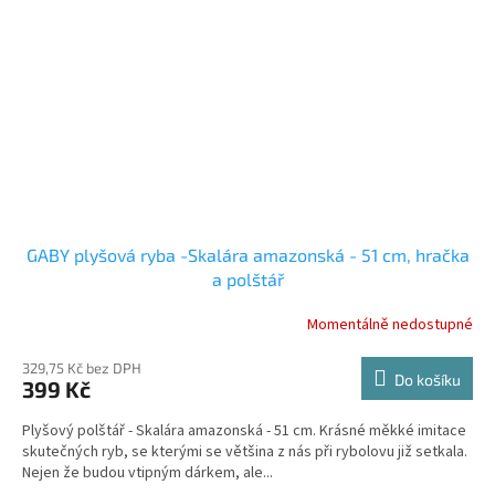
GABY plyšová ryba -Skalára amazonská - 51 cm, hračka
a polštář
Momentálně nedostupné
329,75 Kč bez DPH
Do košíku
399 Kč
Plyšový polštář - Skalára amazonská - 51 cm. Krásné měkké imitace
skutečných ryb, se kterými se většina z nás při rybolovu již setkala.
Nejen že budou vtipným dárkem, ale...