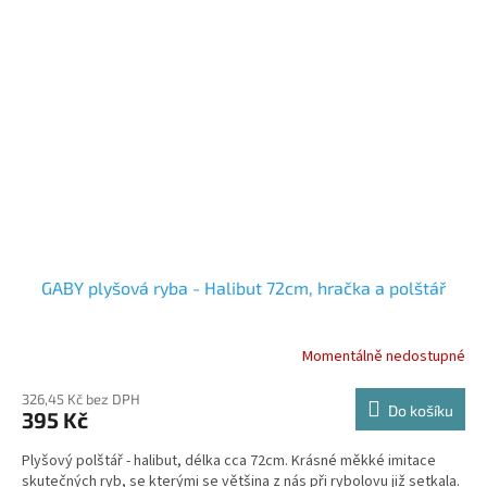
GABY plyšová ryba - Halibut 72cm, hračka a polštář
Momentálně nedostupné
326,45 Kč bez DPH
Do košíku
395 Kč
Plyšový polštář - halibut, délka cca 72cm. Krásné měkké imitace
skutečných ryb, se kterými se většina z nás při rybolovu již setkala.