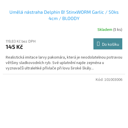
Umělá nástraha Delphin B! StinxWORM Garlic / 50ks
4cm / BLOODY
Skladem
(5 ks)
119,83 Kč bez DPH
Do košíku
145 Kč
Realistická imitace larvy pakomára, která je neodolatelnou potravou
většiny sladkovodních ryb. Své uplatnění najde zejména u
vyznavačů ultralehké přívlače při lovu široké škály...
Kód:
101003006