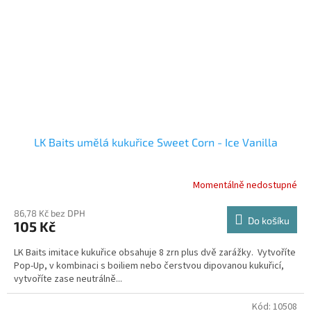
LK Baits umělá kukuřice Sweet Corn - Ice Vanilla
Momentálně nedostupné
86,78 Kč bez DPH
Do košíku
105 Kč
LK Baits imitace kukuřice obsahuje 8 zrn plus dvě zarážky. Vytvoříte
Pop-Up, v kombinaci s boiliem nebo čerstvou dipovanou kukuřicí,
vytvoříte zase neutrálně...
Kód:
10508