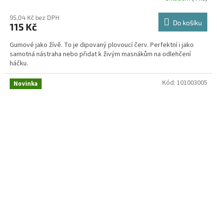
95,04 Kč bez DPH
Do košíku
115 Kč
Gumové jako žívě. To je dipovaný plovoucí červ. Perfektní i jako
samotná nástraha nebo přidat k živým masnákům na odlehčení
háčku.
Kód:
101003005
Novinka