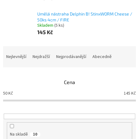
Umělá nástraha Delphin B! StinxWORM Cheese /
50ks 4cm / FIRE
Skladem
(5 ks)
145 Kč
Ř
a
Nejlevnější
Nejdražší
Nejprodávanější
Abecedně
z
e
n
Cena
í
p
50
Kč
145
Kč
r
o
d
u
k
t
Na skladě
10
ů