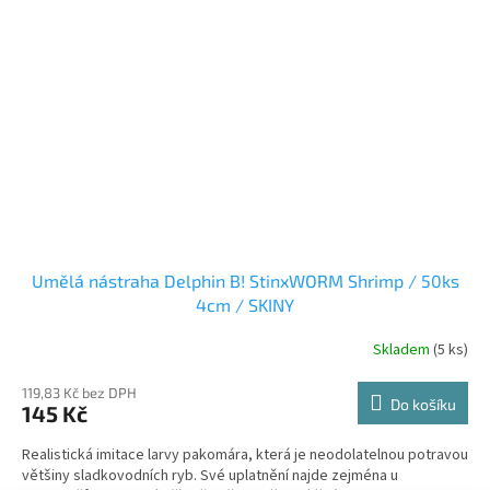
Umělá nástraha Delphin B! StinxWORM Shrimp / 50ks
4cm / SKINY
Skladem
(5 ks)
119,83 Kč bez DPH
Do košíku
145 Kč
Realistická imitace larvy pakomára, která je neodolatelnou potravou
většiny sladkovodních ryb. Své uplatnění najde zejména u