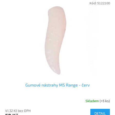
V
Kód:
5122100
ý
p
i
s
p
r
o
d
u
k
t
ů
Gumové nástrahy MS Range - červ
Skladem
(>5 ks)
41,32 Kč bez DPH
DETAIL