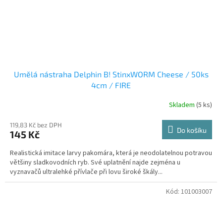
Umělá nástraha Delphin B! StinxWORM Cheese / 50ks
4cm / FIRE
Skladem
(5 ks)
119,83 Kč bez DPH
Do košíku
145 Kč
Realistická imitace larvy pakomára, která je neodolatelnou potravou
většiny sladkovodních ryb. Své uplatnění najde zejména u
vyznavačů ultralehké přívlače při lovu široké škály...
Kód:
101003007