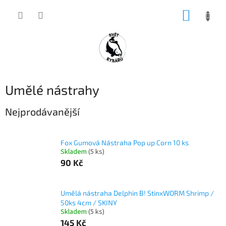
Přejít
NÁKUP
na
obsah
KOŠÍK
Umělé nástrahy
Nejprodávanější
Fox Gumová Nástraha Pop up Corn 10 ks
Skladem
(5 ks)
90 Kč
Umělá nástraha Delphin B! StinxWORM Shrimp /
50ks 4cm / SKINY
Skladem
(5 ks)
145 Kč