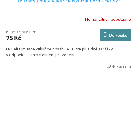
LK Baits umělá kukuřice Neutral Corn - Yellow
Momentálně nedostupné
61,98 Kč bez DPH
Do košíku
75 Kč
LK Baits imitace kukuřice obsahuje 10 zrn plus dvě zarážky
v odpovídajícím barevném provedení.
Kód:
2281134