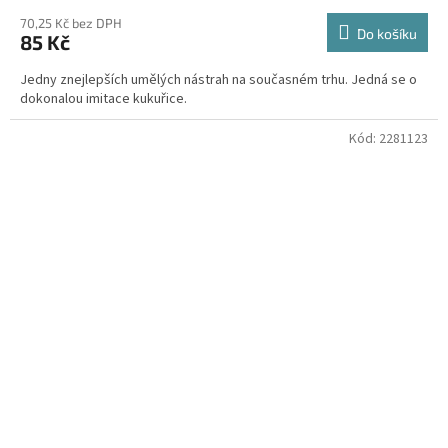
70,25 Kč bez DPH
Do košíku
85 Kč
Jedny znejlepších umělých nástrah na současném trhu. Jedná se o
dokonalou imitace kukuřice.
Kód:
2281123