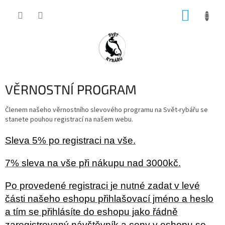
Přejít
NÁKUP
na
obsah
KOŠÍK
VĚRNOSTNÍ PROGRAM
Členem našeho věrnostního slevového programu na Svět-rybářu se
stanete pouhou registrací na našem webu.
Sleva 5% po registraci na vše.
7% sleva na vše při nákupu nad 3000kč.
Po provedené registraci je nutné zadat v levé
části našeho eshopu přihlašovací jméno a heslo
a tím se přihlásíte do eshopu jako řádně
zaregistrovaný návštěvník a ceny v eshopu se