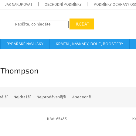
JAK NAKUPOVAT
OBCHODNÍ PODMÍNKY
PODMÍNKY OCHRANY OS
HLEDAT
RYBÁŘSKÉ NAVIJÁKY
KRMENÍ , NÁVNADY, BOLIE, BOOSTERY
 Thompson
nější
Nejdražší
Nejprodávanější
Abecedně
Kód:
65455
K