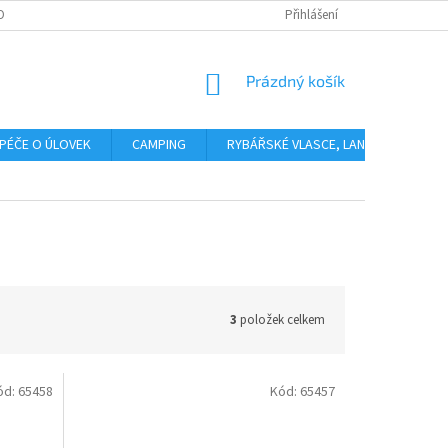
OBNÍCH ÚDAJŮ
Přihlášení
NÁKUPNÍ
Prázdný košík
KOŠÍK
PÉČE O ÚLOVEK
CAMPING
RYBÁŘSKÉ VLASCE, LANKA, PLETENÉ 
3
položek celkem
ód:
65458
Kód:
65457