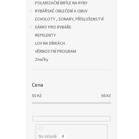
POLARIZAČNÍ BRÝLE NA RYBY
RYBÁŘSKÉ OBLEČENÍ A OBUV
ECHOLOTY , SONARY, PŘÍSLUŠENSTVÍ
DÁRKY PRO RYBÁŘE
REPELENTY
LOV NA DÍRKÁCH
VĚRNOSTNÍ PROGRAM
Značky
Cena
55
Kč
56
Kč
Na skladě
0