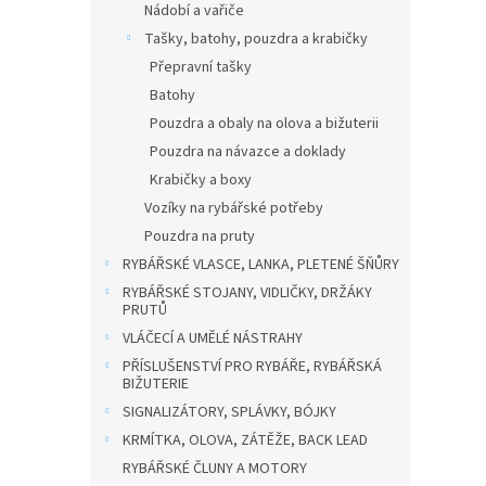
Nádobí a vařiče
Tašky, batohy, pouzdra a krabičky
Přepravní tašky
Batohy
Pouzdra a obaly na olova a bižuterii
Pouzdra na návazce a doklady
Krabičky a boxy
Vozíky na rybářské potřeby
Pouzdra na pruty
RYBÁŘSKÉ VLASCE, LANKA, PLETENÉ ŠŇŮRY
RYBÁŘSKÉ STOJANY, VIDLIČKY, DRŽÁKY
PRUTŮ
VLÁČECÍ A UMĚLÉ NÁSTRAHY
PŘÍSLUŠENSTVÍ PRO RYBÁŘE, RYBÁŘSKÁ
BIŽUTERIE
SIGNALIZÁTORY, SPLÁVKY, BÓJKY
KRMÍTKA, OLOVA, ZÁTĚŽE, BACK LEAD
RYBÁŘSKÉ ČLUNY A MOTORY