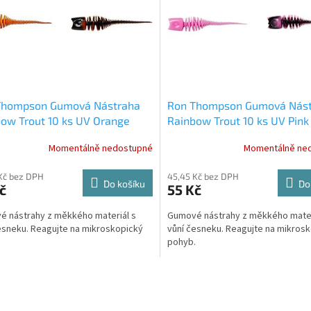
Thompson Gumová Nástraha
Ron Thompson Gumová Nás
ow Trout 10 ks UV Orange
Rainbow Trout 10 ks UV Pink
 Garlic 6 cm
Garlic 6 cm
Momentálně nedostupné
Momentálně ne
Kč bez DPH
45,45 Kč bez DPH
Do košíku
Do
č
55 Kč
 nástrahy z měkkého materiál s
Gumové nástrahy z měkkého mater
esneku. Reagujte na mikroskopický
vůní česneku. Reagujte na mikros
.
pohyb.
O
v
l