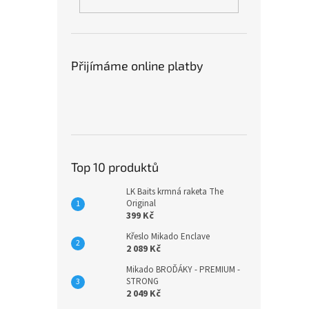
Přijímáme online platby
Top 10 produktů
LK Baits krmná raketa The
Original
399 Kč
Křeslo Mikado Enclave
2 089 Kč
Mikado BROĎÁKY - PREMIUM -
STRONG
2 049 Kč