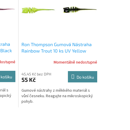
traha
Ron Thompson Gumová Nástraha
 Black
Rainbow Trout 10 ks UV Yellow
Black Garlic 6 cm
dostupné
Momentálně nedostupné
45,45 Kč bez DPH
 košíku
Do košíku
55 Kč
iál s
Gumové nástrahy z měkkého materiál s
kopický
vůní česneku. Reagujte na mikroskopický
pohyb.