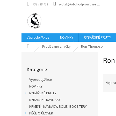
Přejít
733 738 733
skotak@obchodprorybare.cz
na
obsah
Výprodej/Akce
NOVINKY
RYBÁŘSKÉ PRUTY
Domů
Prodávané značky
Ron Thompson
P
Ron
o
Přeskočit
s
Kategorie
kategorie
t
Ř
r
Výprodej/Akce
a
a
Nejlev
NOVINKY
z
n
RYBÁŘSKÉ PRUTY
e
n
V
n
í
RYBÁŘSKÉ NAVIJÁKY
ý
í
p
KRMENÍ , NÁVNADY, BOLIE, BOOSTERY
p
p
a
PÉČE O ÚLOVEK