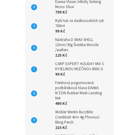
Daiwa Vlasec Infinity Sinking
Mono Olive
799 Kč
Rybí tuk ze sladkovodních ryb
700ml
99 Kč
Nástraha D SNAX SHELL
12mm/30g Švestka-Moruše
/wafters
125 Kč
CARP EXPERT HOLIDAY MIX S
KYSELINOU MLÉČNOU 800G G
99 Kč
Feedrová pogumovaná
podběráková hlava DAIWA
N'ZON Rubber Mesh Landing
Net
490 Kč
Wobler Westin BuzzBite
Crankbait 4cm 4g Plovouci
Bling Perch
215 Kč