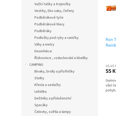
i
r
n
Važící tašky a trojnožky
s
o
e
Vezírky, Eko saky, čeřeny
p
d
l
r
u
Podběrákové tyče
o
k
Podběrákové hlavy
d
t
Podběráky
u
ů
Podložky pod ryby a vaničky
Ron 
k
Váhy a metry
Rainb
t
Black
ů
Desinfekce
Řízkovnice , vzduchování a kbelíky
CAMPING
45,45 
55 K
Bivaky, brolly a přístřešky
Stolky
Gumové
Křesla a sedačky
vůní č
pohyb
Lehátka
Deštníky a příslušenství
Spacáky
Čelovky, světla a lampy