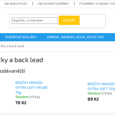
JAK NAKUPOVAT
OBCHODNÍ PODMÍNKY
PODMÍNKY OCHRANY OS
HLEDAT
RYBÁŘSKÉ NAVIJÁKY
KRMENÍ , NÁVNADY, BOLIE, BOOSTERY
čky a back lead
ky a back lead
odávanější
BROČKY MIKADO
BROČKY MIKADO
EXTRA SOFT HRUBÉ
EXTRA SOFT 100
70g
Skladem
(>5 ks)
Skladem
(>5 ks)
89 Kč
70 Kč