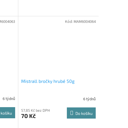
6004063
Kód:
MAM6004064
Mistrall bročky hrubé 50g
6 týdnů
6 týdnů
57,85 Kč bez DPH
 košíku
Do košíku
70 Kč