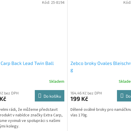
Kód:
25-8194
Kód
 Carp Back Lead Twin Ball
Zebco broky Ovales Bleischr
g
Skladem
Sklad
 Kč bez DPH
164,46 Kč bez DPH
Do košíku
Do
 Kč
199 Kč
elmi rádi, že můžeme představit
Dělené oválné broky pro namáčknu
rodukt v nabídce značky Extra Carp,
vlas 170g.
jsme vyvinuli ve spolupráci s našimi
mi kolegy.