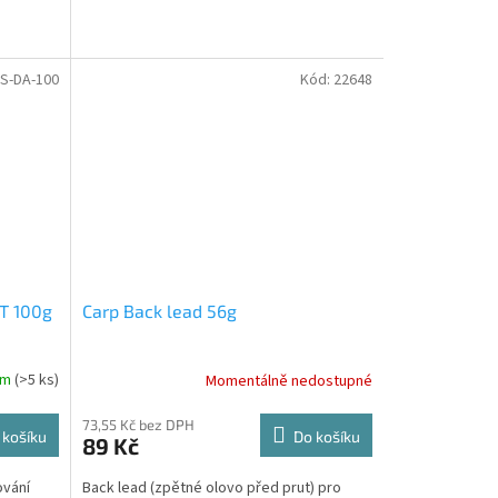
S-DA-100
Kód:
22648
T 100g
Carp Back lead 56g
em
(>5 ks)
Momentálně nedostupné
73,55 Kč bez DPH
 košíku
Do košíku
89 Kč
ování
Back lead (zpětné olovo před prut) pro