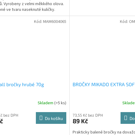
ů. Vyrobeny z velmi měkkého olova.
né ve tvaru naseknuté kuličky.
Kód:
MAM6004065
Kód:
OM
all bročky hrubé 70g
BROČKY MIKADO EXTRA SOF
Skladem
(>5 ks)
Sklad
Kč bez DPH
73,55 Kč bez DPH
Do košíku
Do
č
89 Kč
Prakticky balené bročky na dovaž