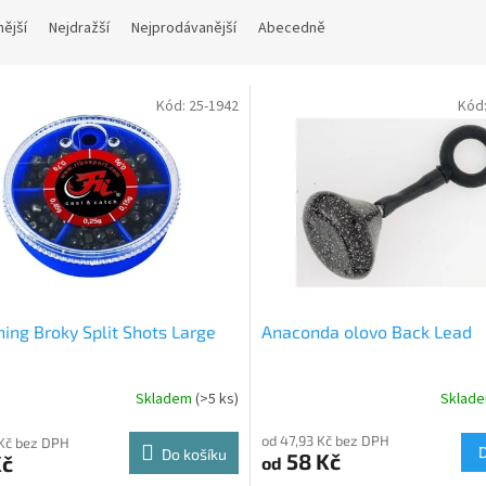
nější
Nejdražší
Nejprodávanější
Abecedně
Kód:
25-1942
Kód
shing Broky Split Shots Large
Anaconda olovo Back Lead
Skladem
(>5 ks)
Sklad
od 47,93 Kč bez DPH
Kč bez DPH
Do košíku
58 Kč
Kč
od