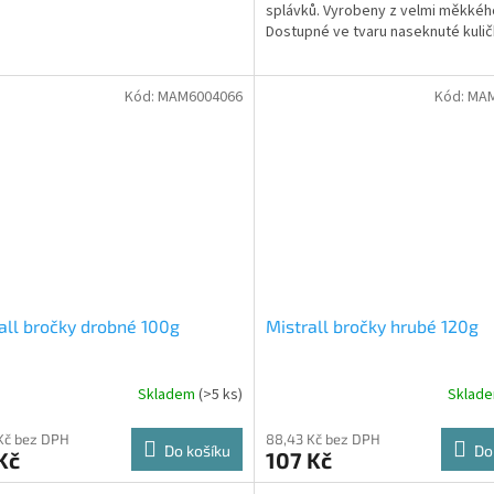
splávků. Vyrobeny z velmi měkkéh
Dostupné ve tvaru naseknuté kulič
Kód:
MAM6004066
Kód:
MAM
all bročky drobné 100g
Mistrall bročky hrubé 120g
Skladem
(>5 ks)
Sklad
Kč bez DPH
88,43 Kč bez DPH
Do košíku
Do
Kč
107 Kč