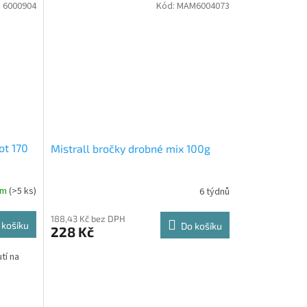
:
6000904
Kód:
MAM6004073
ot 170
Mistrall bročky drobné mix 100g
em
(>5 ks)
6 týdnů
188,43 Kč bez DPH
 košíku
Do košíku
228 Kč
tí na