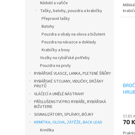
Nádobí a vařiče
Měkké,
krabič
Tašky, batohy, pouzdra a krabičky
Přepravní tašky
Batohy
Pouzdra a obaly na olova a bižuterii
Pouzdra na návazce a doklady
Krabičky a boxy
Vozíky na rybářské potřeby
Pouzdra na pruty
RYBÁŘSKÉ VLASCE, LANKA, PLETENÉ ŠŇŮRY
RYBÁŘSKÉ STOJANY, VIDLIČKY, DRŽÁKY
BROČ
PRUTŮ
HRUB
VLÁČECÍ A UMĚLÉ NÁSTRAHY
PŘÍSLUŠENSTVÍ PRO RYBÁŘE, RYBÁŘSKÁ
BIŽUTERIE
SIGNALIZÁTORY, SPLÁVKY, BÓJKY
57,85 
70 
KRMÍTKA, OLOVA, ZÁTĚŽE, BACK LEAD
Krmítka
Prakti