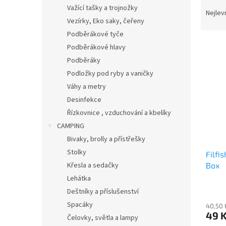
Ř
n
Važící tašky a trojnožky
a
e
Nejlev
Vezírky, Eko saky, čeřeny
z
l
e
Podběrákové tyče
V
n
Podběrákové hlavy
ý
í
Podběráky
p
p
Podložky pod ryby a vaničky
i
r
Váhy a metry
s
o
p
Desinfekce
d
r
u
Řízkovnice , vzduchování a kbelíky
o
k
CAMPING
d
t
Bivaky, brolly a přístřešky
u
ů
Stolky
Filfi
k
Box
Křesla a sedačky
t
ů
Lehátka
Deštníky a příslušenství
Spacáky
40,50 
49 
Čelovky, světla a lampy