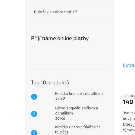
Položek k zobrazení:
17
Přijímáme online platby
Extra
Top 10 produktů
Krmítko hranaté s obratlíkem
123,14
25 Kč
149
Olovo Torpedo s očkem a
Jsme v
obratlíkem
20 Kč
nový p
který 
Krmítko Chaos průběžné na
týmový
trubičce