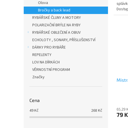
Olova
splávk
Dostup
Bročky a back lead
RYBÁŘSKÉ ČLUNY A MOTORY
POLARIZAČNÍ BRÝLE NA RYBY
RYBÁŘSKÉ OBLEČENÍ A OBUV
ECHOLOTY , SONARY, PŘÍSLUŠENSTVÍ
DÁRKY PRO RYBÁŘE
REPELENTY
LOV NA DÍRKÁCH
VĚRNOSTNÍ PROGRAM
Značky
Mistr
Cena
65,29 
49
Kč
268
Kč
79 K