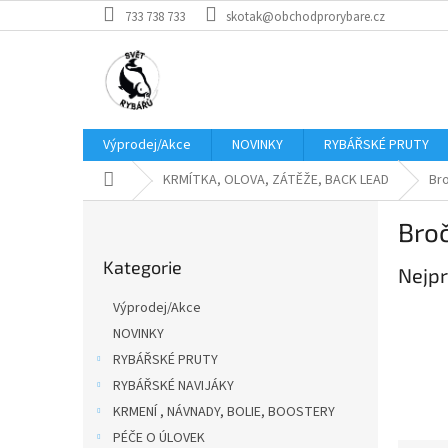
Přejít
733 738 733
skotak@obchodprorybare.cz
na
obsah
Výprodej/Akce
NOVINKY
RYBÁŘSKÉ PRUTY
Domů
KRMÍTKA, OLOVA, ZÁTĚŽE, BACK LEAD
Bro
P
Broč
o
Přeskočit
s
Kategorie
kategorie
Nejpr
t
r
Výprodej/Akce
a
NOVINKY
n
RYBÁŘSKÉ PRUTY
n
í
RYBÁŘSKÉ NAVIJÁKY
p
KRMENÍ , NÁVNADY, BOLIE, BOOSTERY
a
PÉČE O ÚLOVEK