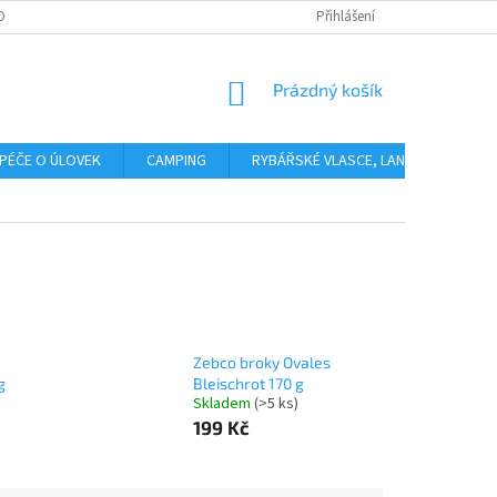
OBNÍCH ÚDAJŮ
Přihlášení
NÁKUPNÍ
Prázdný košík
KOŠÍK
PÉČE O ÚLOVEK
CAMPING
RYBÁŘSKÉ VLASCE, LANKA, PLETENÉ 
Zebco broky Ovales
g
Bleischrot 170 g
Skladem
(>5 ks)
199 Kč