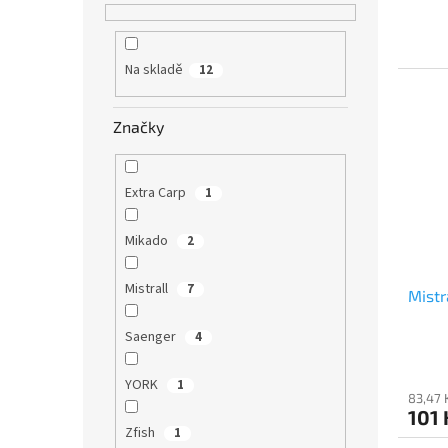
Na skladě
12
Značky
Extra Carp
1
Mikado
2
Mistrall
7
Mistr
Saenger
4
YORK
1
83,47 
101 
Zfish
1