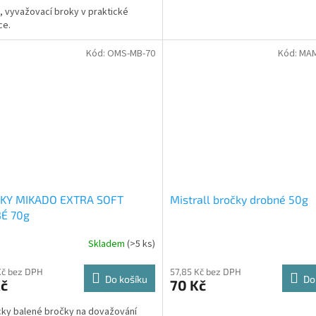
 vyvažovací broky v praktické
ce.
Kód:
OMS-MB-70
Kód:
MAM
KY MIKADO EXTRA SOFT
Mistrall bročky drobné 50g
É 70g
Skladem
(>5 ks)
Kč bez DPH
57,85 Kč bez DPH
Do košíku
Do
Kč
70 Kč
cky balené bročky na dovažování