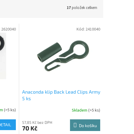
17
položek celkem
:
2620040
Kód:
2410040
Anaconda klip Back Lead Clips Army
5 ks
em
(>5 ks)
Skladem
(>5 ks)
57,85 Kč bez DPH
DETAIL
Do košíku
70 Kč