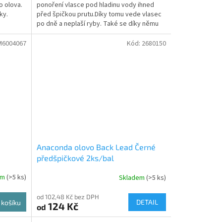
o olova.
ponoření vlasce pod hladinu vody ihned
ky.
před špičkou prutu.Díky tomu vede vlasec
po dně a neplaší ryby. Také se díky němu
do vlasce na...
6004067
Kód:
2680150
Anaconda olovo Back Lead Černé
předšpičkové 2ks/bal
em
(>5 ks)
Skladem
(>5 ks)
od 102,48 Kč bez DPH
DETAIL
 košíku
124 Kč
od