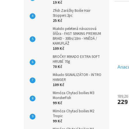
19 Kč
Zfish Zarážky Boilie Hair
Stoppers 2pc
25 Kč
Miakdo peletená návazcová
šňůra - FAST SINKING PREMIUM
BRAID - 30lbs/10m - HNĚDÁ /
KAMUFLÁŽ
109 Kč
BROČKY MIKADO EXTRA SOFT
HRUBÉ 70g
Anac
70 Kč
Mikado SIGNALIZÁTOR - INTRO
HANGER
109 Kč
Mimóza Chytací boilies M3
189,26
MonsterFish
229
99 Kč
Mimóza Chytací boilies M2
Tropic
99 Kč