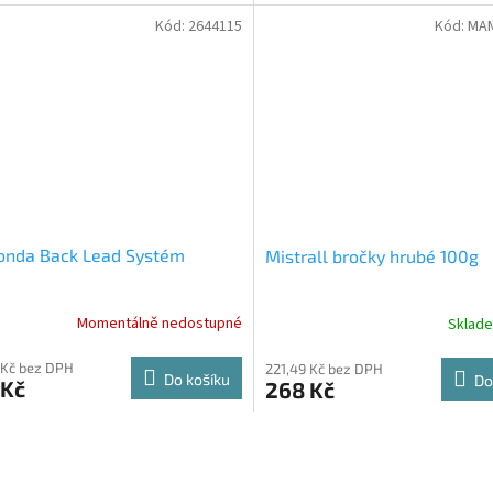
Kód:
2644115
Kód:
MA
onda Back Lead Systém
Mistrall bročky hrubé 100g
Momentálně nedostupné
Sklad
 Kč bez DPH
221,49 Kč bez DPH
Do košíku
Do
 Kč
268 Kč
O
v
l