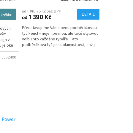
od 1 148,76 Kč bez DPH
DETAIL
 košíku
1 390 Kč
od
Představujeme Vám novou podběrákovou
nových
tyč Fencl – nejen pevnou, ale také stylovou
ovým
volbu pro každého rybáře. Tato
sign v
podběráková tyč je sklolaminátová, což jí
u je oku
dodává extrémní pevnost...
:
5552400
u Power