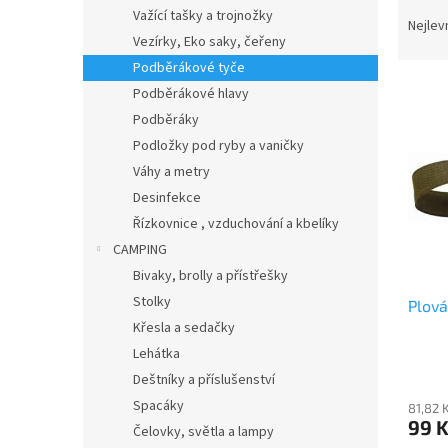
Ř
n
Važící tašky a trojnožky
a
e
Nejlev
Vezírky, Eko saky, čeřeny
z
l
e
Podběrákové tyče
V
n
Podběrákové hlavy
ý
í
Podběráky
p
p
Podložky pod ryby a vaničky
i
r
Váhy a metry
s
o
p
Desinfekce
d
r
u
Řízkovnice , vzduchování a kbelíky
o
k
CAMPING
d
t
Bivaky, brolly a přístřešky
u
ů
Stolky
Plov
k
Křesla a sedačky
t
ů
Lehátka
Deštníky a příslušenství
Spacáky
81,82 
99 
Čelovky, světla a lampy