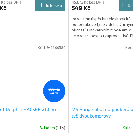
 Kč bez DPH
453,72 Kč bez DPH
Do košíku
Do
 Kč
549 Kč
Po velkém úspěchu teleskopické
podběrákové tyče v délce 2m nyn
přichází s inovativním modelem 3v
se o velmi pevnou kaprovou tyč. D
mechanizmu fixace závitu lze...
Kód:
941100580
Kód
693 Kč
–4 %
jeť Delphin HACKER 210cm
MS Range obal na podběrák
tyč dvoukomorový
Skladem
(1 ks)
Skla