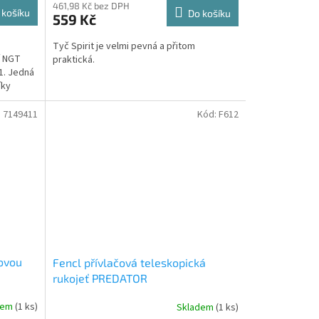
461,98 Kč bez DPH
 košíku
Do košíku
559 Kč
Tyč Spirit je velmi pevná a přitom
í NGT
praktická.
1. Jedná
íky
:
7149411
Kód:
F612
ovou
Fencl přívlačová teleskopická
rukojeť PREDATOR
dem
(1 ks)
Skladem
(1 ks)