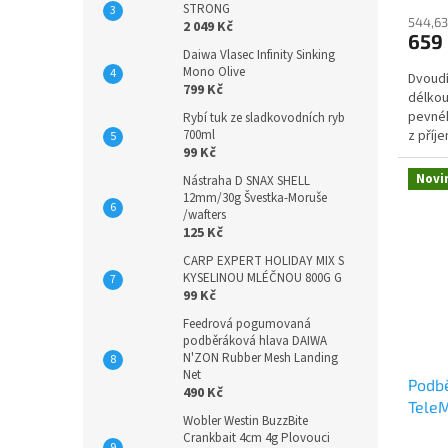
STRONG
544,63
2 049 Kč
659
Daiwa Vlasec Infinity Sinking
Mono Olive
Dvoudí
799 Kč
délkou
pevnéh
Rybí tuk ze sladkovodních ryb
700ml
z příj
99 Kč
kterém
Novi
Nástraha D SNAX SHELL
12mm/30g Švestka-Moruše
/wafters
125 Kč
CARP EXPERT HOLIDAY MIX S
KYSELINOU MLÉČNOU 800G G
99 Kč
Feedrová pogumovaná
podběráková hlava DAIWA
N'ZON Rubber Mesh Landing
Net
Podbě
490 Kč
Tele
Wobler Westin BuzzBite
Crankbait 4cm 4g Plovouci