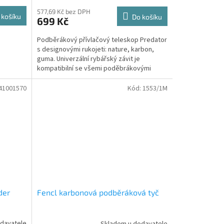
577,69 Kč bez DPH
 košíku
Do košíku
699 Kč
Podběrákový přívlačový teleskop Predator
s designovými rukojeti: nature, karbon,
guma. Univerzální rybářský závit je
kompatibilní se všemi poděbrákovými
hlavami.
41001570
Kód:
1553/1M
der
Fencl karbonová podběráková tyč
davatele
Skladem u dodavatele