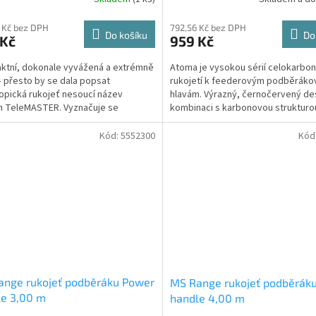
 Kč bez DPH
792,56 Kč bez DPH
Do košíku
Do
 Kč
959 Kč
tní, dokonale vyvážená a extrémně
Atoma je vysokou sérií celokarbo
– přesto by se dala popsat
rukojetí k feederovým podběrák
opická rukojeť nesoucí název
hlavám. Výrazný, černočervený de
n TeleMASTER. Vyznačuje se
kombinaci s karbonovou strukturo
ými vlastnostmi a přijatelnou...
lahodící od první...
Kód:
5552300
Kód
ange rukojeť podběráku Power
MS Range rukojeť podběrák
le 3,00 m
handle 4,00 m