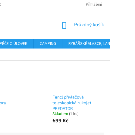
OBNÍCH ÚDAJŮ
Přihlášení
NÁKUPNÍ
Prázdný košík
KOŠÍK
PÉČE O ÚLOVEK
CAMPING
RYBÁŘSKÉ VLASCE, LANKA, PLETENÉ 
k
Fencl přívlačová
ory
teleskopická rukojeť
PREDATOR
Skladem
(1 ks)
699 Kč