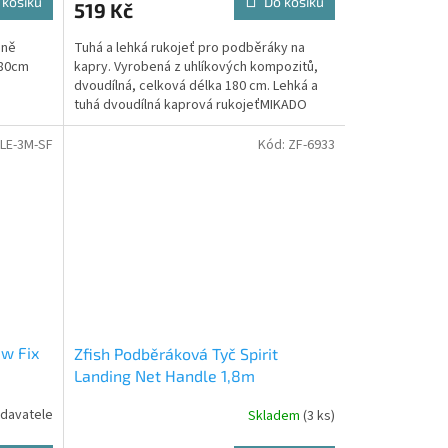
 košíku
Do košíku
519 Kč
mně
Tuhá a lehká rukojeť pro podběráky na
180cm
kapry. Vyrobená z uhlíkových kompozitů,
dvoudílná, celková délka 180 cm. Lehká a
tuhá dvoudílná kaprová rukojeťMIKADO
Territory je...
LE-3M-SF
Kód:
ZF-6933
ew Fix
Zfish Podběráková Tyč Spirit
Landing Net Handle 1,8m
davatele
Skladem
(3 ks)