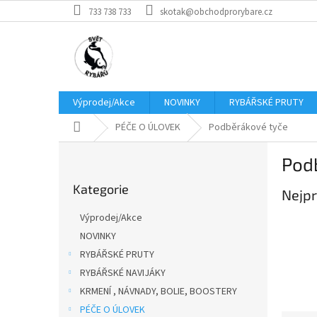
Přejít
733 738 733
skotak@obchodprorybare.cz
na
obsah
Výprodej/Akce
NOVINKY
RYBÁŘSKÉ PRUTY
Domů
PÉČE O ÚLOVEK
Podběrákové tyče
P
Pod
o
Přeskočit
s
Kategorie
kategorie
Nejpr
t
r
Výprodej/Akce
a
NOVINKY
n
RYBÁŘSKÉ PRUTY
n
í
RYBÁŘSKÉ NAVIJÁKY
p
KRMENÍ , NÁVNADY, BOLIE, BOOSTERY
a
PÉČE O ÚLOVEK