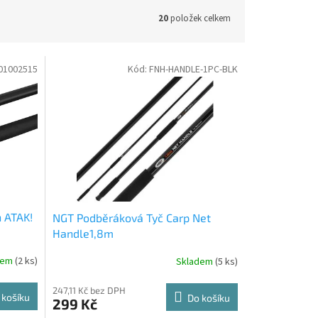
20
položek celkem
01002515
Kód:
FNH-HANDLE-1PC-BLK
 ATAK!
NGT Podběráková Tyč Carp Net
Handle1,8m
dem
(2 ks)
Skladem
(5 ks)
247,11 Kč bez DPH
 košíku
Do košíku
299 Kč