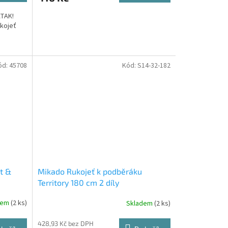
ATAK!
ukojeť
ovu ze...
ód:
45708
Kód:
S14-32-182
t &
Mikado Rukojeť k podběráku
Territory 180 cm 2 díly
dem
(2 ks)
Skladem
(2 ks)
428,93 Kč bez DPH