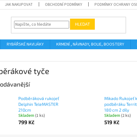
JAK NAKUPOVAT
OBCHODNÍ PODMÍNKY
PODMÍNKY OCHRANY OS
HLEDAT
RYBÁŘSKÉ NAVIJÁKY
KRMENÍ , NÁVNADY, BOLIE, BOOSTERY
běrákové tyče
odávanější
Podběráková rukojeť
Mikado Rukojeť 
Delphin TeleMASTER
podběráku Territ
210cm
180 cm 2 díly
Skladem
(1 ks)
Skladem
(2 ks)
799 Kč
519 Kč