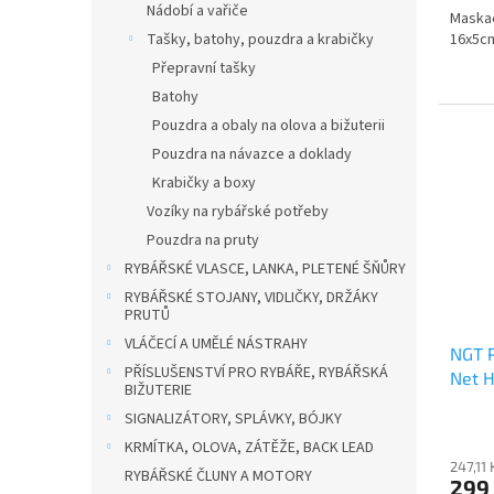
Nádobí a vařiče
Maska
16x5c
Tašky, batohy, pouzdra a krabičky
Přepravní tašky
Batohy
Pouzdra a obaly na olova a bižuterii
Pouzdra na návazce a doklady
Krabičky a boxy
Vozíky na rybářské potřeby
Pouzdra na pruty
RYBÁŘSKÉ VLASCE, LANKA, PLETENÉ ŠŇŮRY
RYBÁŘSKÉ STOJANY, VIDLIČKY, DRŽÁKY
PRUTŮ
VLÁČECÍ A UMĚLÉ NÁSTRAHY
NGT P
PŘÍSLUŠENSTVÍ PRO RYBÁŘE, RYBÁŘSKÁ
Net 
BIŽUTERIE
SIGNALIZÁTORY, SPLÁVKY, BÓJKY
KRMÍTKA, OLOVA, ZÁTĚŽE, BACK LEAD
247,11
RYBÁŘSKÉ ČLUNY A MOTORY
299