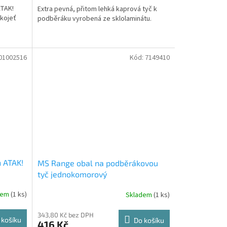
ATAK!
Extra pevná, přitom lehká kaprová tyč k
ukojeť
podběráku vyrobená ze sklolaminátu.
ovu ze...
01002516
Kód:
7149410
 ATAK!
MS Range obal na podběrákovou
tyč jednokomorový
dem
(1 ks)
Skladem
(1 ks)
343,80 Kč bez DPH
 košíku
Do košíku
416 Kč