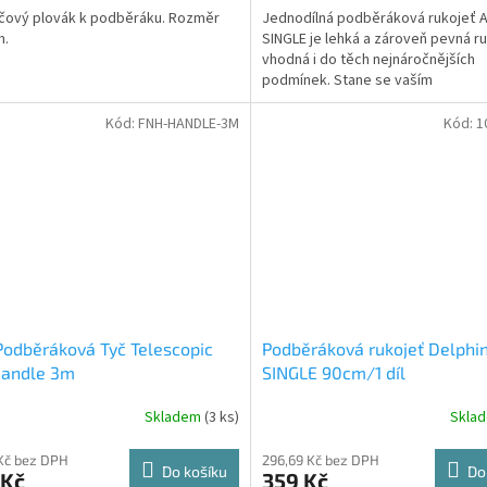
čový plovák k podběráku. Rozměr
Jednodílná podběráková rukojeť 
m.
SINGLE je lehká a zároveň pevná r
vhodná i do těch nejnáročnějších
podmínek. Stane se vaším
neodmyslitelným společníkem při l
Kód:
FNH-HANDLE-3M
Kód:
1
odběráková Tyč Telescopic
Podběráková rukojeť Delphin
Handle 3m
SINGLE 90cm/1 díl
Skladem
(3 ks)
Skla
 Kč bez DPH
296,69 Kč bez DPH
Do košíku
Do
 Kč
359 Kč