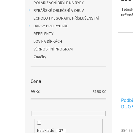
POLARIZAČNÍ BRÝLE NA RYBY
Telesk
RYBÁŘSKÉ OBLEČENÍ A OBUV
určená 
ECHOLOTY , SONARY, PŘÍSLUŠENSTVÍ
DÁRKY PRO RYBÁŘE
REPELENTY
LOV NA DÍRKÁCH
VĚRNOSTNÍ PROGRAM
Značky
Cena
99
Kč
3190
Kč
Podbě
DUO 
Na skladě
354,55
17