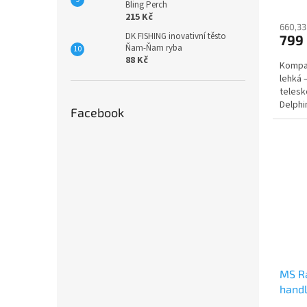
Bling Perch
215 Kč
660,33
DK FISHING inovativní těsto
799
Ňam-Ňam ryba
88 Kč
Kompak
lehká 
telesk
Delphi
Facebook
výborn
MS R
hand