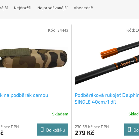
nější
Nejdražší
Nejprodávanější
Abecedně
Kód:
34443
Kód:
1
ák na podběrák camou
Podběráková rukojeť Delphin
SINGLE 40cm/1 díl
Skladem
Skla
Kč bez DPH
230,58 Kč bez DPH
Do košíku
Do
Kč
279 Kč