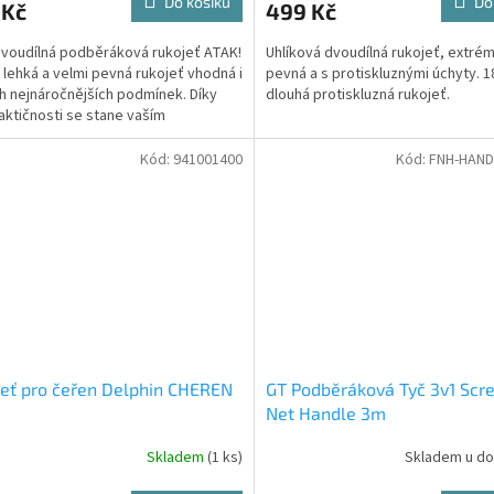
Do košíku
Do
 Kč
499 Kč
voudílná podběráková rukojeť ATAK!
Uhlíková dvoudílná rukojeť, extré
 lehká a velmi pevná rukojeť vhodná i
pevná a s protiskluznými úchyty. 
h nejnáročnějších podmínek. Díky
dlouhá protiskluzná rukojeť.
aktičnosti se stane vaším
slitelným...
Kód:
941001400
Kód:
FNH-HAND
eť pro čeřen Delphin CHEREN
GT Podběráková Tyč 3v1 Scr
Net Handle 3m
Skladem
(1 ks)
Skladem u do