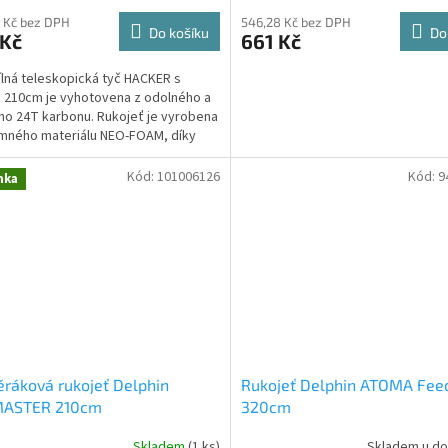
 Kč bez DPH
546,28 Kč bez DPH
Do košíku
Do
 Kč
661 Kč
lná teleskopická tyč HACKER s
 210cm je vyhotovena z odolného a
o 24T karbonu. Rukojeť je vyrobena
emného materiálu NEO-FOAM, díky
u se ani mokrá...
Kód:
101006126
Kód:
9
nka
ráková rukojeť Delphin
Rukojeť Delphin ATOMA Fee
MASTER 210cm
320cm
Skladem
(1 ks)
Skladem u do