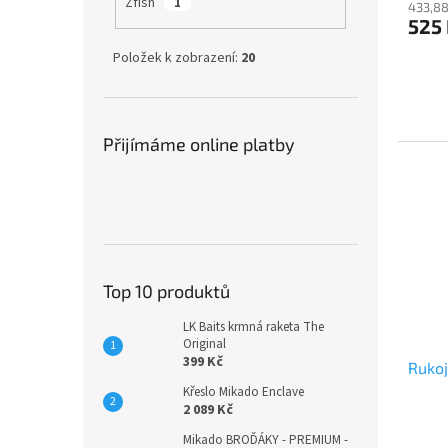
Zfish
1
433,88
525
Položek k zobrazení:
20
Přijímáme online platby
Top 10 produktů
LK Baits krmná raketa The
Original
399 Kč
Ruko
Křeslo Mikado Enclave
2 089 Kč
Mikado BROĎÁKY - PREMIUM -