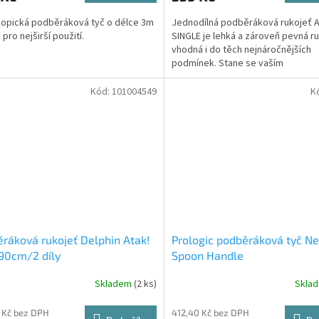
opická podběráková tyč o délce 3m
Jednodílná podběráková rukojeť 
pro nejširší použití.
SINGLE je lehká a zároveň pevná r
vhodná i do těch nejnáročnějších
podmínek. Stane se vaším
neodmyslitelným společníkem při l
Kód:
101004549
K
ráková rukojeť Delphin Atak!
Prologic podběráková tyč Ne
90cm/2 díly
Spoon Handle
Skladem
(2 ks)
Skla
 Kč bez DPH
412,40 Kč bez DPH