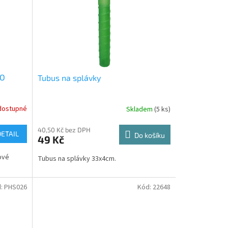
CO
Tubus na splávky
dostupné
Skladem
(5 ks)
40,50 Kč bez DPH
DETAIL
Do košíku
49 Kč
ové
Tubus na splávky 33x4cm.
d:
PHS026
Kód:
22648