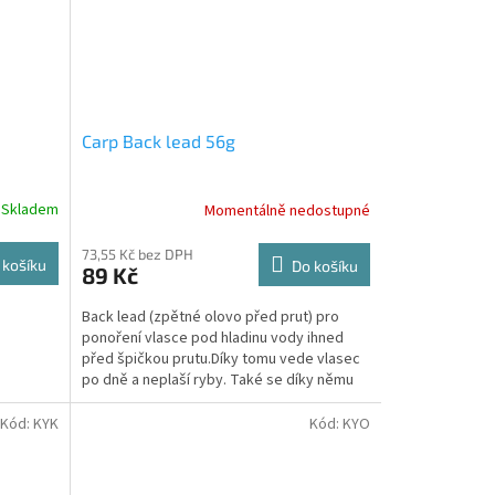
Carp Back lead 56g
Skladem
Momentálně nedostupné
73,55 Kč bez DPH
 košíku
Do košíku
89 Kč
Back lead (zpětné olovo před prut) pro
ponoření vlasce pod hladinu vody ihned
před špičkou prutu.Díky tomu vede vlasec
po dně a neplaší ryby. Také se díky němu
do vlasce na...
Kód:
KYK
Kód:
KYO