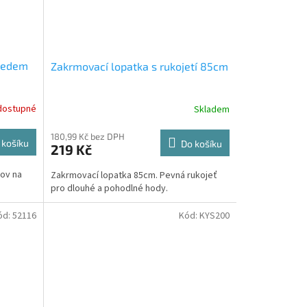
 ledem
Zakrmovací lopatka s rukojetí 85cm
dostupné
Skladem
180,99 Kč bez DPH
 košíku
Do košíku
219 Kč
lov na
Zakrmovací lopatka 85cm. Pevná rukojeť
pro dlouhé a pohodlné hody.
ód:
52116
Kód:
KYS200