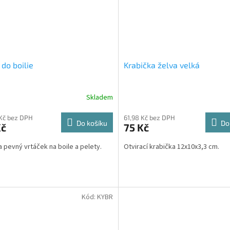
 do boilie
Krabička želva velká
Skladem
Kč bez DPH
61,98 Kč bez DPH
Do košíku
Do
Kč
75 Kč
a pevný vrtáček na boile a pelety.
Otvirací krabička 12x10x3,3 cm.
Kód:
KYBR