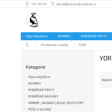
Přejít
733 738 733
skotak@obchodprorybare.cz
na
obsah
Výprodej/Akce
NOVINKY
RYBÁŘSKÉ PRUTY
Domů
Prodávané značky
YORK
P
YOR
o
Přeskočit
s
Kategorie
kategorie
t
Ř
r
Výprodej/Akce
a
a
Nejlev
NOVINKY
z
n
RYBÁŘSKÉ PRUTY
e
n
V
n
í
RYBÁŘSKÉ NAVIJÁKY
ý
í
p
KRMENÍ , NÁVNADY, BOLIE, BOOSTERY
p
p
a
PÉČE O ÚLOVEK