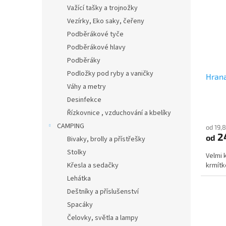
i
r
n
Važící tašky a trojnožky
s
o
e
Vezírky, Eko saky, čeřeny
p
d
l
r
u
Podběrákové tyče
o
k
Podběrákové hlavy
d
t
Podběráky
u
ů
Podložky pod ryby a vaničky
Hrana
k
Váhy a metry
t
ů
Desinfekce
Řízkovnice , vzduchování a kbelíky
CAMPING
od 19,
2
od
Bivaky, brolly a přístřešky
Stolky
Velmi 
krmítk
Křesla a sedačky
Lehátka
Deštníky a příslušenství
Spacáky
Čelovky, světla a lampy