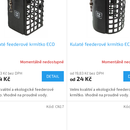
té feederové krmítko ECO
Kulaté feederové krmítko E
Momentálně nedostupné
Momentálně ne
83 Kč bez DPH
od 19,83 Kč bez DPH
DETAIL
4 Kč
24 Kč
od
kvalitní a ekologické feederové
Velmi kvalitní a ekologické feeder
o. Vhodné na proudné vody.
krmítko. Vhodné na proudné vody.
Kód:
CN17
Kó