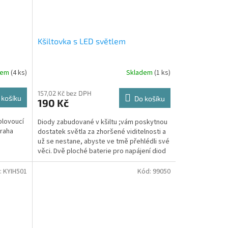
Kšiltovka s LED světlem
dem
(4 ks)
Skladem
(1 ks)
157,02 Kč bez DPH
 košíku
Do košíku
190 Kč
plovoucí
Diody zabudované v kšiltu ;vám poskytnou
traha
dostatek světla za zhoršené viditelnosti a
už se nestane, abyste ve tmě přehlédli své
věci. Dvě ploché baterie pro napájení diod
jsou...
:
KYIH501
Kód:
99050