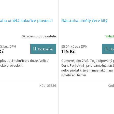
aha umělá kukuřice plovoucí
Nástraha umělý červ bílý
Skladem u dodavatele
Skla
Kč bez DPH
95,04 Kč bez DPH
Do košíku
Do
Kč
115 Kč
plovoucí kukuřice v doze. Velice
Gumové jako žívě. To je dipovaný 
tické provedení.
červ. Perfektní i jako samotná nás
nebo přidat k živým masnákům na
odlehčení háčku.
Kód:
25356
Kód