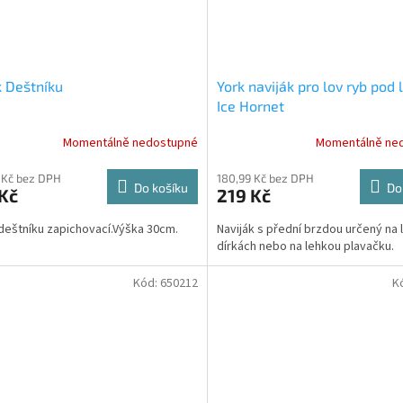
 Deštníku
York naviják pro lov ryb pod
Ice Hornet
Momentálně nedostupné
Momentálně ne
 Kč bez DPH
180,99 Kč bez DPH
Do košíku
Do
Kč
219 Kč
deštníku zapichovací.Výška 30cm.
Naviják s přední brzdou určený na 
dírkách nebo na lehkou plavačku.
Kód:
650212
K