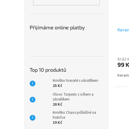
Přijímáme online platby
Keram
81,82 
99 
Top 10 produktů
Kerami
Krmítko hranaté s obratlíkem
25 Kč
Olovo Torpedo s očkem a
obratlíkem
20 Kč
Krmítko Chaos průběžné na
trubičce
19 Kč