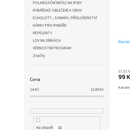
POLARIZAČNÍ BRÝLE NA RYBY
RYBÁŘSKÉ OBLEČENÍ A OBUV
ECHOLOTY , SONARY, PŘÍSLUŠENSTVÍ
DÁRKY PRO RYBÁŘE
REPELENTY
LOV NA DÍRKÁCH
Keram
VĚRNOSTNÍ PROGRAM
Značky
81,82 
99 
Cena
Kerami
24
Kč
2149
Kč
Na skladě
21