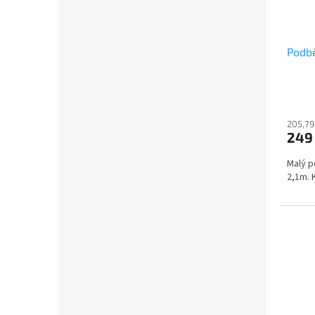
Podbě
205,79
249
Malý p
2,1m. 