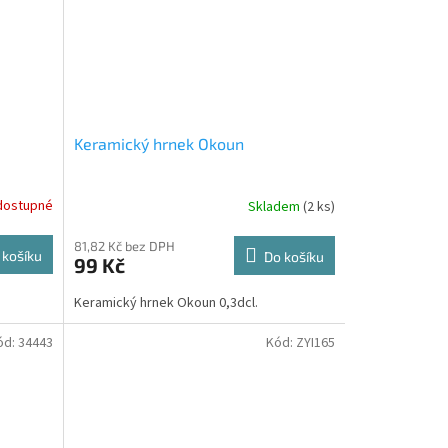
Keramický hrnek Okoun
dostupné
Skladem
(2 ks)
81,82 Kč bez DPH
 košíku
Do košíku
99 Kč
Keramický hrnek Okoun 0,3dcl.
ód:
34443
Kód:
ZYI165