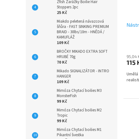
Zfish Zarážky Boilie Hair
Stoppers 2pc
25 Kč
Miakdo peletená návazcová
Nástr
šňůra - FAST SINKING PREMIUM
BRAID - 30lbs/10m - HNĚDÁ /
KAMUFLÁŽ
109 Kč
BROČKY MIKADO EXTRA SOFT
HRUBÉ 70g
95,04 
115 
70 Kč
Mikado SIGNALIZÁTOR - INTRO
Umělá 
HANGER
realis
109 Kč
Mimóza Chytací boilies M3
MonsterFish
99 Kč
Mimóza Chytací boilies M2
Tropic
99 Kč
Mimóza Chytací boilies M1
Pikantní švestka