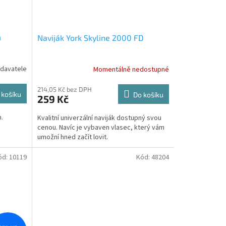
m
Naviják York Skyline 2000 FD
davatele
Momentálně nedostupné
214,05 Kč bez DPH
 košíku
Do košíku
259 Kč
.
Kvalitní univerzální naviják dostupný svou
cenou. Navíc je vybaven vlasec, který vám
umožní hned začít lovit.
ód:
10119
Kód:
48204