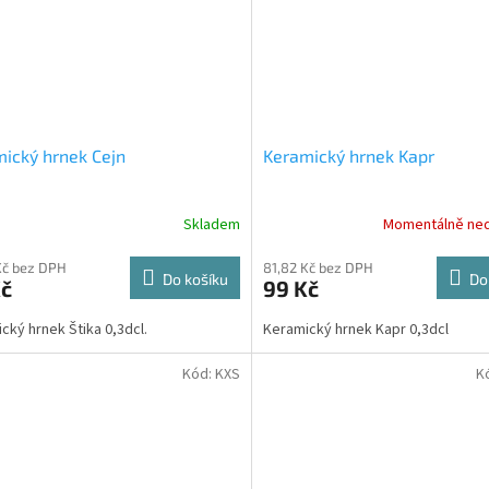
ický hrnek Cejn
Keramický hrnek Kapr
Skladem
Momentálně ne
Kč bez DPH
81,82 Kč bez DPH
Do košíku
Do
Kč
99 Kč
cký hrnek Štika 0,3dcl.
Keramický hrnek Kapr 0,3dcl
Kód:
KXS
K