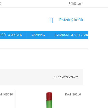
OBNÍCH ÚDAJŮ
Přihlášení
NÁKUPNÍ
Prázdný košík
KOŠÍK
PÉČE O ÚLOVEK
CAMPING
RYBÁŘSKÉ VLASCE, LANKA, PLETENÉ 
50
položek celkem
d:
KEO20
Kód:
26216