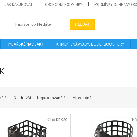
JAK NAKUPOVAT
OBCHODNÍ PODMÍNKY
PODMÍNKY OCHRANY OS
HLEDAT
RYBÁŘSKÉ NAVIJÁKY
KRMENÍ , NÁVNADY, BOLIE, BOOSTERY
K
nější
Nejdražší
Nejprodávanější
Abecedně
Kód:
KEK20
Kó