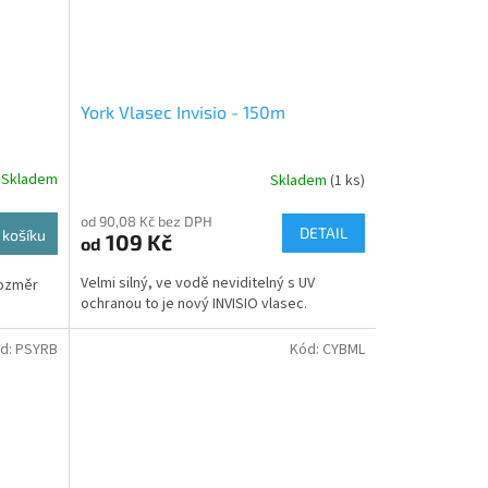
York Vlasec Invisio - 150m
Skladem
Skladem
(1 ks)
od 90,08 Kč bez DPH
DETAIL
 košíku
109 Kč
od
Velmi silný, ve vodě neviditelný s UV
Rozměr
ochranou to je nový INVISIO vlasec.
d:
PSYRB
Kód:
CYBML