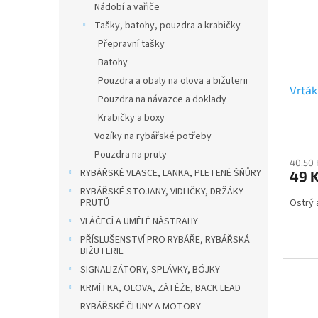
Nádobí a vařiče
Tašky, batohy, pouzdra a krabičky
Přepravní tašky
Batohy
Pouzdra a obaly na olova a bižuterii
Vrták
Pouzdra na návazce a doklady
Krabičky a boxy
Vozíky na rybářské potřeby
Pouzdra na pruty
40,50 
RYBÁŘSKÉ VLASCE, LANKA, PLETENÉ ŠŇŮRY
49 
RYBÁŘSKÉ STOJANY, VIDLIČKY, DRŽÁKY
PRUTŮ
Ostrý 
VLÁČECÍ A UMĚLÉ NÁSTRAHY
PŘÍSLUŠENSTVÍ PRO RYBÁŘE, RYBÁŘSKÁ
BIŽUTERIE
SIGNALIZÁTORY, SPLÁVKY, BÓJKY
KRMÍTKA, OLOVA, ZÁTĚŽE, BACK LEAD
RYBÁŘSKÉ ČLUNY A MOTORY