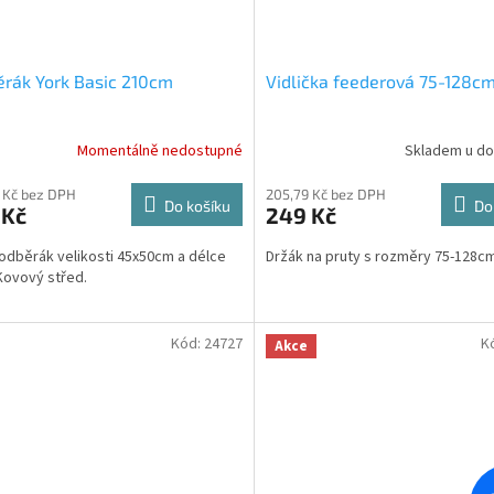
rák York Basic 210cm
Vidlička feederová 75-128c
Momentálně nedostupné
Skladem u do
 Kč bez DPH
205,79 Kč bez DPH
Do košíku
Do
 Kč
249 Kč
odběrák velikosti 45x50cm a délce
Držák na pruty s rozměry 75-128cm
Kovový střed.
Kód:
24727
K
Akce