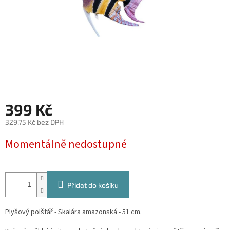
399 Kč
329,75 Kč bez DPH
Měrná
Momentálně nedostupné
cena:
Přidat do košíku
Plyšový polštář - Skalára amazonská - 51 cm.