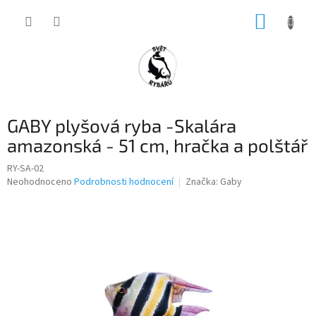
Přejít
NÁKUP
na
obsah
KOŠÍK
GABY plyšová ryba -Skalára
amazonská - 51 cm, hračka a polštář
RY-SA-02
Průměrné
Neohodnoceno
Podrobnosti hodnocení
Značka:
Gaby
hodnocení
produktu
je
0,0
z
5
hvězdiček.