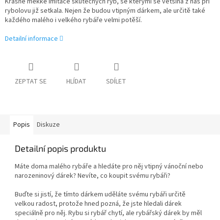
Krásné měkké imitace skutečných ryb, se kterými se většina z nás při
rybolovu již setkala. Nejen že budou vtipným dárkem, ale určitě také
každého malého i velkého rybáře velmi potěší.
Detailní informace
ZEPTAT SE
HLÍDAT
SDÍLET
Popis
Diskuze
Detailní popis produktu
Máte doma malého rybáře a hledáte pro něj vtipný vánoční nebo
narozeninový dárek? Nevíte, co koupit svému rybáři?
Buďte si jistí, že tímto dárkem uděláte svému rybáři určitě
velkou radost, protože hned pozná, že jste hledali dárek
speciálně pro něj. Rybu si rybář chytí, ale rybářský dárek by měl