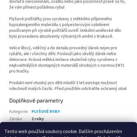
dostat k narozeninám, svátku nebo jako pozornost právě za to,
že vám přinesl pořádnou rybu!
Plyšové polštářky jsou vyrobeny z měkkého příjemného
hypoalergenního materiálu s polyesterovým vatelinem
používaným při výrobě polštářů uvnitř. Unikátní umělecké dílo
bylo provedeno absolventy výtvarných umění v Krakově.
Velice líbivý, vděčný a do detailu provedný dárek nejen pro
rybáře, ale i všechny děti. Poslouži jako skvělý dárek nebo
dekorace. Krásná měkká imitace skutečné ryby vyrobena z
nejkvalitnějších dostupných materiálů shodných s normou EN71
pro hračky.
Produkt není vhodný pro děti mladší 3 let-existuje možnost
vdechnutí malých častíc. Před použitím odstraňte ochranný obal.
Doplňkové parametry
Kategorie
:
PLYŠOVÉ RYBY
Záruka
:
2 roky
EAN
:
5905279175976
Tento web používá soubory cookie. Dalším procházením