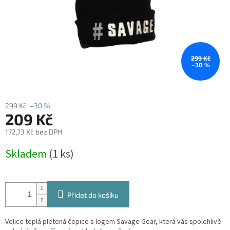
299 Kč
–30 %
299 Kč
–30 %
209 Kč
172,73 Kč bez DPH
Měrná
Skladem
(1 ks)
cena:
Přidat do košíku
Velice teplá pletená čepice s logem Savage Gear, která vás spolehlivě