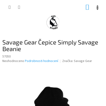
Přejít
NÁKUP
na
obsah
KOŠÍK
Savage Gear Čepice Simply Savage
Beanie
57050
Průměrné
Neohodnoceno
Podrobnosti hodnocení
Značka:
Savage Gear
hodnocení
produktu
je
0,0
z
5
hvězdiček.