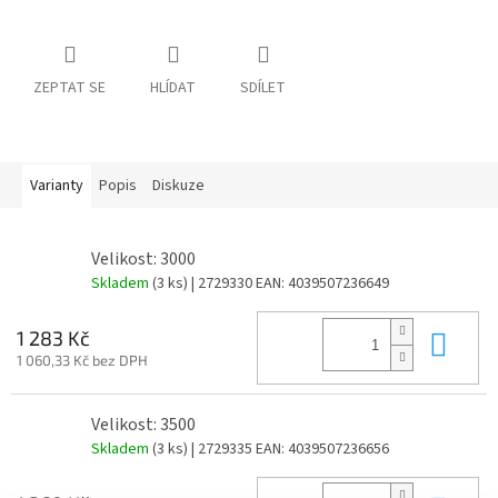
ZEPTAT SE
HLÍDAT
SDÍLET
Varianty
Popis
Diskuze
Velikost: 3000
Skladem
(3 ks)
| 2729330
EAN:
4039507236649
Do 
1 283 Kč
1 060,33 Kč bez DPH
Velikost: 3500
Skladem
(3 ks)
| 2729335
EAN:
4039507236656