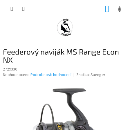
Přejít
NÁKUP
na
obsah
KOŠÍK
Feederový naviják MS Range Econ
NX
2729330
Průměrné
Neohodnoceno
Podrobnosti hodnocení
Značka:
Saenger
hodnocení
produktu
je
0,0
z
5
hvězdiček.