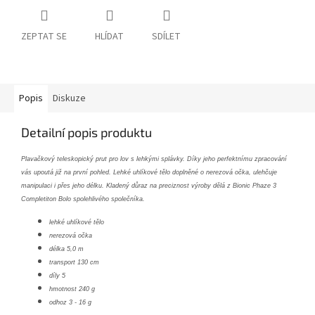
ZEPTAT SE
HLÍDAT
SDÍLET
Popis
Diskuze
Detailní popis produktu
Plavačkový teleskopický prut pro lov s lehkými splávky. Díky jeho perfektnímu zpracování
vás upoutá již na první pohled. Lehké uhlíkové tělo doplněné o nerezová očka, ulehčuje
manipulaci i přes jeho délku. Kladený důraz na preciznost výroby dělá z Bionic Phaze 3
Completiton Bolo spolehlivého společníka.
lehké uhlíkové tělo
nerezová očka
délka 5,0 m
transport 130 cm
díly 5
hmotnost 240 g
odhoz 3 - 16 g