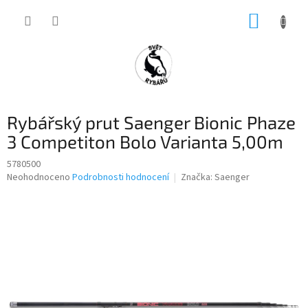
Přejít
NÁKUP
na
obsah
KOŠÍK
Rybářský prut Saenger Bionic Phaze
3 Competiton Bolo Varianta 5,00m
5780500
Průměrné
Neohodnoceno
Podrobnosti hodnocení
Značka:
Saenger
hodnocení
produktu
je
0,0
z
5
hvězdiček.