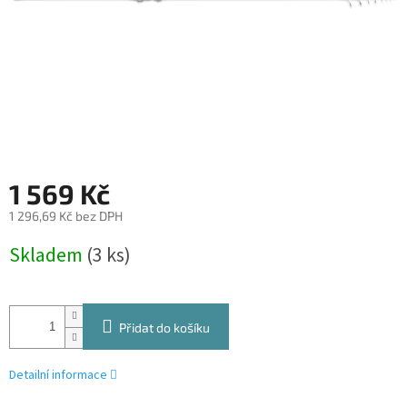
1 569 Kč
1 296,69 Kč bez DPH
Měrná
Skladem
(3 ks)
cena:
Přidat do košíku
Detailní informace