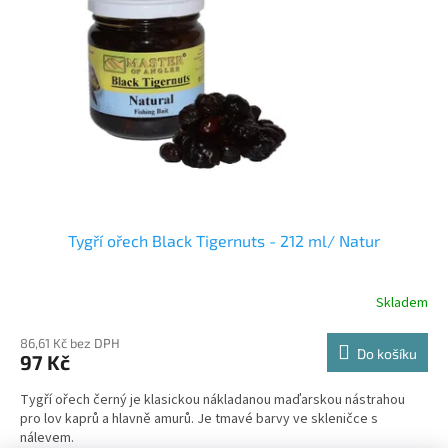
Tygří ořech Black Tigernuts - 212 ml/ Natur
Skladem
86,61 Kč bez DPH
Do košíku
97 Kč
Tygří ořech černý je klasickou nákladanou maďarskou nástrahou
pro lov kaprů a hlavně amurů. Je tmavé barvy ve skleničce s
nálevem.