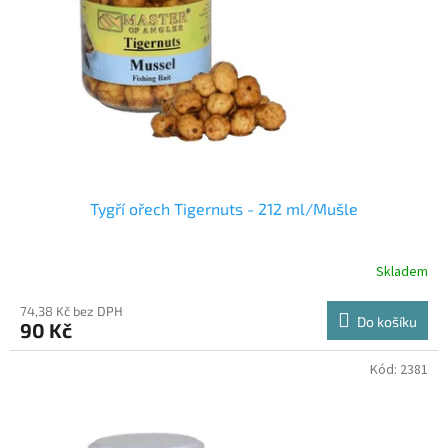
r
u
o
k
d
t
u
ů
k
t
ů
Tygří ořech Tigernuts - 212 ml/Mušle
Skladem
74,38 Kč bez DPH
Do košíku
90 Kč
Kód:
2381