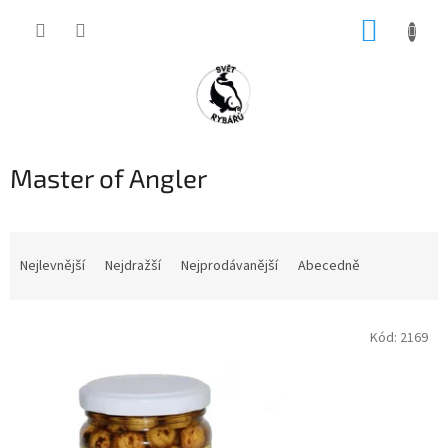
Přejít
NÁKUP
na
obsah
KOŠÍK
Master of Angler
Ř
a
Nejlevnější
Nejdražší
Nejprodávanější
Abecedně
z
e
V
n
Kód:
2169
ý
í
p
p
i
r
s
o
p
d