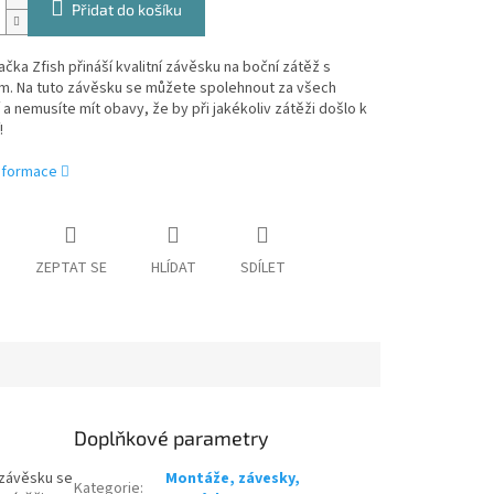
Přidat do košíku
čka Zfish přináší kvalitní závěsku na boční zátěž s
m. Na tuto závěsku se můžete spolehnout za všech
 a nemusíte mít obavy, že by při jakékoliv zátěži došlo k
!
informace
ZEPTAT SE
HLÍDAT
SDÍLET
Doplňkové parametry
 závěsku se
Montáže, závesky,
Kategorie
: