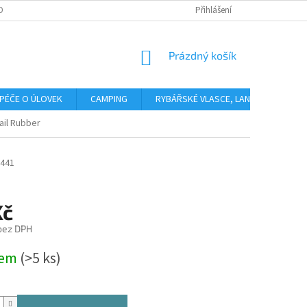
OBNÍCH ÚDAJŮ
Přihlášení
NÁKUPNÍ
Prázdný košík
KOŠÍK
PÉČE O ÚLOVEK
CAMPING
RYBÁŘSKÉ VLASCE, LANKA, PLETENÉ 
ail Rubber
5441
Kč
 bez DPH
dem
(>5 ks)