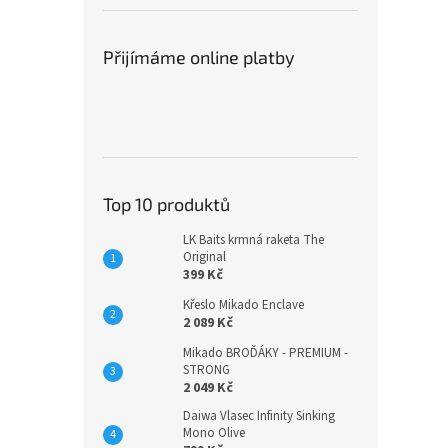
Přijímáme online platby
Top 10 produktů
LK Baits krmná raketa The
Original
399 Kč
Křeslo Mikado Enclave
2 089 Kč
Mikado BROĎÁKY - PREMIUM -
STRONG
2 049 Kč
Daiwa Vlasec Infinity Sinking
Mono Olive