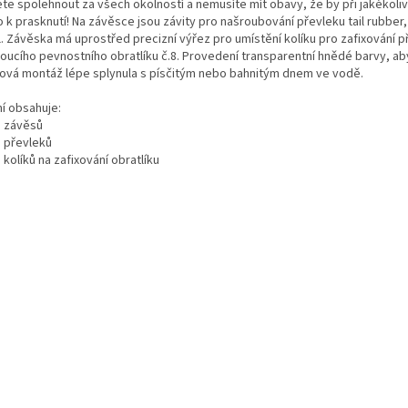
te spolehnout za všech okolností a nemusíte mít obavy, že by při jakékoliv
 k prasknutí! Na závěsce jsou závity pro našroubování převleku tail rubber
l. Závěska má uprostřed precizní výřez pro umístění kolíku pro zafixování 
oucího pevnostního obratlíku č.8. Provedení transparentní hnědé barvy, ab
ová montáž lépe splynula s písčitým nebo bahnitým dnem ve vodě.
ní obsahuje:
s závěsů
s převleků
 kolíků na zafixování obratlíku