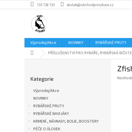
Přejít
733 738 733
skotak@obchodprorybare.cz
na
obsah
Výprodej/Akce
NOVINKY
RYBÁŘSKÉ PRUTY
Domů
PŘÍSLUŠENSTVÍ PRO RYBÁŘE, RYBÁŘSKÁ BIŽUTE
P
Zfis
o
Přeskočit
s
Průměr
Neohod
Kategorie
kategorie
t
hodnoce
r
produkt
Výprodej/Akce
a
je
NOVINKY
0,0
n
z
RYBÁŘSKÉ PRUTY
n
5
í
RYBÁŘSKÉ NAVIJÁKY
hvězdič
p
KRMENÍ , NÁVNADY, BOLIE, BOOSTERY
a
PÉČE O ÚLOVEK