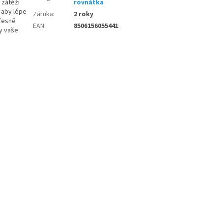
 zátěži
rovnátka
, aby lépe
Záruka
:
2 roky
přesně
EAN
:
8506156055441
y vaše