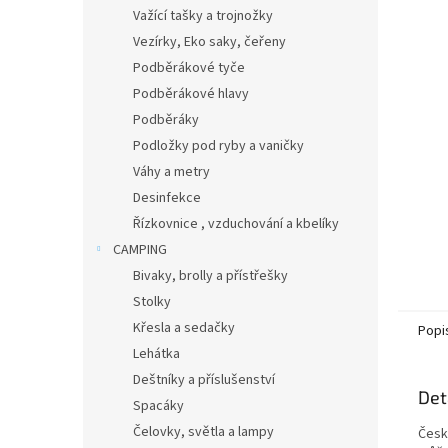
n
Važící tašky a trojnožky
e
Vezírky, Eko saky, čeřeny
l
Podběrákové tyče
Podběrákové hlavy
Podběráky
Podložky pod ryby a vaničky
Váhy a metry
Desinfekce
Řízkovnice , vzduchování a kbelíky
CAMPING
Bivaky, brolly a přístřešky
Stolky
Křesla a sedačky
Popi
Lehátka
Deštníky a příslušenství
Det
Spacáky
Čelovky, světla a lampy
Česk