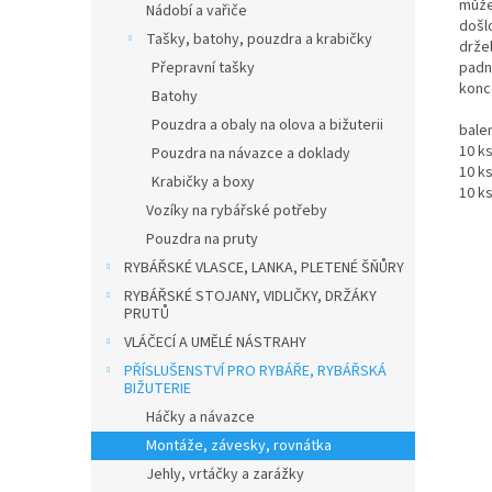
může
Nádobí a vařiče
došlo
Tašky, batohy, pouzdra a krabičky
drže
Přepravní tašky
padn
konc
Batohy
Pouzdra a obaly na olova a bižuterii
bale
10 k
Pouzdra na návazce a doklady
10 k
Krabičky a boxy
10 ks
Vozíky na rybářské potřeby
Pouzdra na pruty
RYBÁŘSKÉ VLASCE, LANKA, PLETENÉ ŠŇŮRY
RYBÁŘSKÉ STOJANY, VIDLIČKY, DRŽÁKY
PRUTŮ
VLÁČECÍ A UMĚLÉ NÁSTRAHY
PŘÍSLUŠENSTVÍ PRO RYBÁŘE, RYBÁŘSKÁ
BIŽUTERIE
Háčky a návazce
Montáže, závesky, rovnátka
Jehly, vrtáčky a zarážky