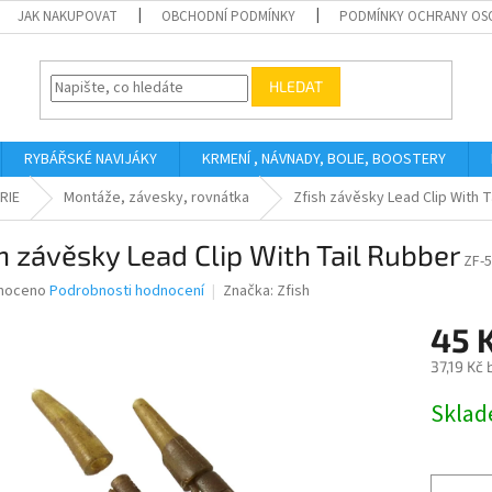
JAK NAKUPOVAT
OBCHODNÍ PODMÍNKY
PODMÍNKY OCHRANY OS
HLEDAT
RYBÁŘSKÉ NAVIJÁKY
KRMENÍ , NÁVNADY, BOLIE, BOOSTERY
RIE
Montáže, závesky, rovnátka
Zfish závěsky Lead Clip With T
h závěsky Lead Clip With Tail Rubber
ZF-
né
noceno
Podrobnosti hodnocení
Značka:
Zfish
ní
45 
u
37,19 Kč
Měrná
Skla
cena:
ek.