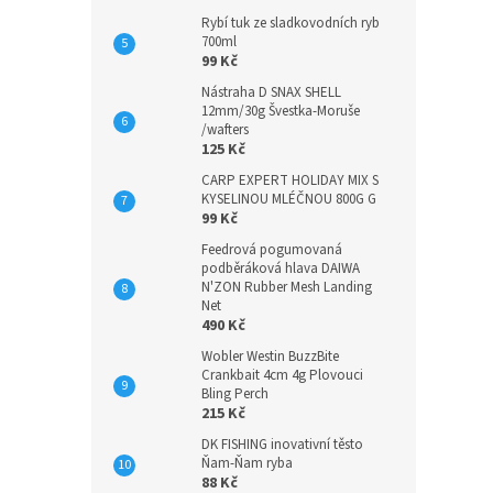
Rybí tuk ze sladkovodních ryb
700ml
99 Kč
Nástraha D SNAX SHELL
12mm/30g Švestka-Moruše
/wafters
125 Kč
CARP EXPERT HOLIDAY MIX S
KYSELINOU MLÉČNOU 800G G
99 Kč
Feedrová pogumovaná
podběráková hlava DAIWA
N'ZON Rubber Mesh Landing
Net
490 Kč
Wobler Westin BuzzBite
Crankbait 4cm 4g Plovouci
Bling Perch
215 Kč
DK FISHING inovativní těsto
Ňam-Ňam ryba
88 Kč