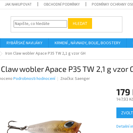
JAK NAKUPOVAT
OBCHODNÍ PODMÍNKY
PODMÍNKY OCHRANY OS
HLEDAT
RYBÁŘSKÉ NAVIJÁKY
KRMENÍ , NÁVNADY, BOLIE, BOOSTERY
Iron Claw wobler Apace P35 TW 2,1 g vzor GH
 Claw wobler Apace P35 TW 2,1 g vzor 
né
noceno
Podrobnosti hodnocení
Značka:
Saenger
ní
179
u
147,93 K
Měrná
ZVOLT
cena:
ek.
Detailní 