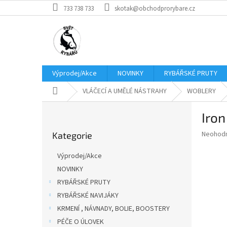
Přejít
733 738 733
skotak@obchodprorybare.cz
na
obsah
Výprodej/Akce
NOVINKY
RYBÁŘSKÉ PRUTY
Domů
VLÁČECÍ A UMĚLÉ NÁSTRAHY
WOBLERY
P
Iron
o
Přeskočit
s
Průměr
Neohod
Kategorie
kategorie
t
hodnoce
r
produkt
Výprodej/Akce
a
je
NOVINKY
0,0
n
z
RYBÁŘSKÉ PRUTY
n
5
í
RYBÁŘSKÉ NAVIJÁKY
hvězdič
p
KRMENÍ , NÁVNADY, BOLIE, BOOSTERY
a
PÉČE O ÚLOVEK