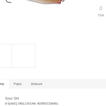
TISK
nty
Popis
Diskuze
Vzor: GH
6 týdnů
| 3901130
EAN:
4039507206451