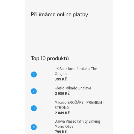
Přijímáme online platby
Top 10 produktů
LK Baits krmná raketa The
Original
399 Kč
Křeslo Mikado Enclave
2 089 Kč
Mikado BROĎÁKY - PREMIUM -
STRONG
2 049 Kč
Daiwa Vlasec Infinity Sinking
Mono Olive
799 Kč