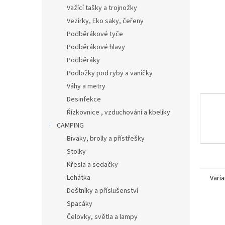
n
Važící tašky a trojnožky
e
Vezírky, Eko saky, čeřeny
l
Podběrákové tyče
Podběrákové hlavy
Podběráky
Podložky pod ryby a vaničky
Váhy a metry
Desinfekce
Řízkovnice , vzduchování a kbelíky
CAMPING
Bivaky, brolly a přístřešky
Stolky
Křesla a sedačky
Lehátka
Varia
Deštníky a příslušenství
Spacáky
Čelovky, světla a lampy