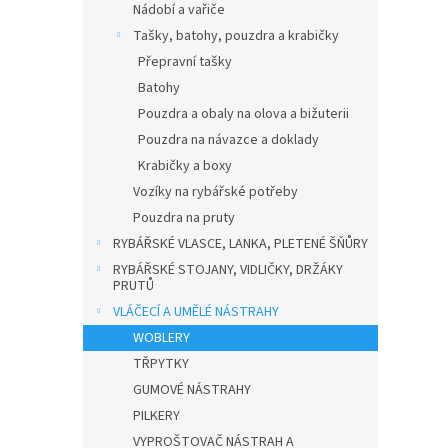
Nádobí a vařiče
Tašky, batohy, pouzdra a krabičky
Přepravní tašky
Batohy
Pouzdra a obaly na olova a bižuterii
Pouzdra na návazce a doklady
Krabičky a boxy
Vozíky na rybářské potřeby
Pouzdra na pruty
RYBÁŘSKÉ VLASCE, LANKA, PLETENÉ ŠŇŮRY
RYBÁŘSKÉ STOJANY, VIDLIČKY, DRŽÁKY
PRUTŮ
VLÁČECÍ A UMĚLÉ NÁSTRAHY
WOBLERY
TŘPYTKY
GUMOVÉ NÁSTRAHY
PILKERY
VYPROŠTOVAČ NÁSTRAH A