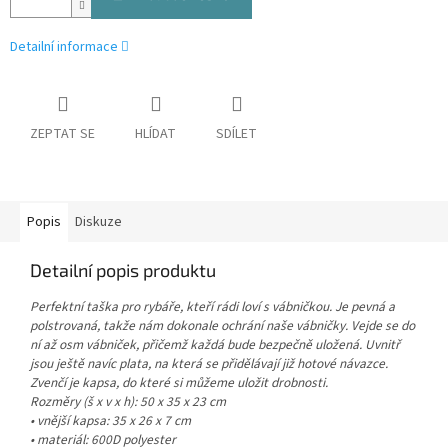
Detailní informace
ZEPTAT SE
HLÍDAT
SDÍLET
Popis
Diskuze
Detailní popis produktu
Perfektní taška pro rybáře, kteří rádi loví s vábničkou. Je pevná a
polstrovaná, takže nám dokonale ochrání naše vábničky. Vejde se do
ní až osm vábniček, přičemž každá bude bezpečně uložená. Uvnitř
jsou ještě navíc plata, na která se přidělávají již hotové návazce.
Zvenčí je kapsa, do které si můžeme uložit drobnosti.
Rozměry (š x v x h): 50 x 35 x 23 cm
• vnější kapsa: 35 x 26 x 7 cm
• materiál: 600D polyester