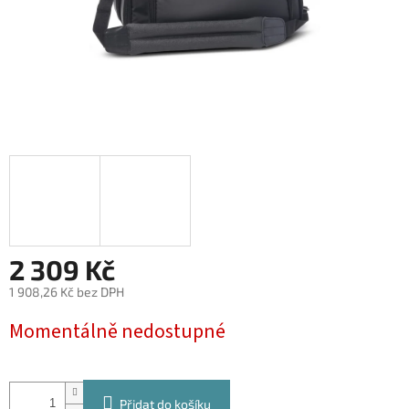
2 309 Kč
1 908,26 Kč bez DPH
Měrná
Momentálně nedostupné
cena:
Přidat do košíku