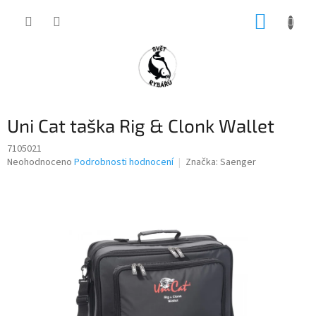
Přejít
NÁKUP
na
obsah
KOŠÍK
Uni Cat taška Rig & Clonk Wallet
7105021
Průměrné
Neohodnoceno
Podrobnosti hodnocení
Značka:
Saenger
hodnocení
produktu
je
0,0
z
5
hvězdiček.