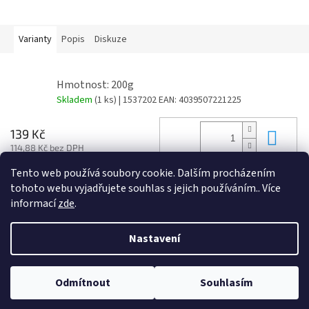
Varianty
Popis
Diskuze
Hmotnost: 200g
Skladem
(1 ks)
| 1537202
EAN:
4039507221225
Do 
139 Kč
114,88 Kč bez DPH
Tento web používá soubory cookie. Dalším procházením
tohoto webu vyjadřujete souhlas s jejich používáním.. Více
Z
informací
zde
.
á
Vytvořil Shoptet
p
Nastavení
a
t
Copyright 2026
Svět rybářů
. Všechna práva vyhrazena.
Upravit
í
Odmítnout
Souhlasím
nastavení cookies