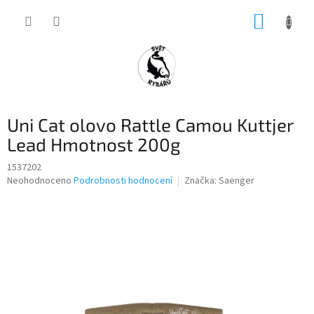
Přejít
NÁKUP
na
obsah
KOŠÍK
Uni Cat olovo Rattle Camou Kuttjer
Lead Hmotnost 200g
1537202
Průměrné
Neohodnoceno
Podrobnosti hodnocení
Značka:
Saenger
hodnocení
produktu
je
0,0
z
5
hvězdiček.