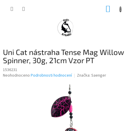
Přejít
NÁKUP
na
obsah
KOŠÍK
Uni Cat nástraha Tense Mag Willow
Spinner, 30g, 21cm Vzor PT
1536231
Průměrné
Neohodnoceno
Podrobnosti hodnocení
Značka:
Saenger
hodnocení
produktu
je
0,0
z
5
hvězdiček.