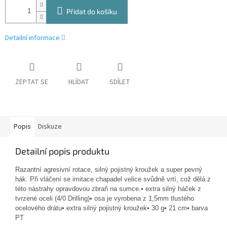
Přidat do košíku
Detailní informace
ZEPTAT SE
HLÍDAT
SDÍLET
Popis
Diskuze
Detailní popis produktu
Razantní agresivní rotace, silný pojistný kroužek a super pevný
hák. Při vláčení se imitace chapadel velice svůdně vrtí, což dělá z
této nástrahy opravdovou zbraň na sumce.
• extra silný háček z
tvrzené oceli (4/0 Drilling)
• osa je vyrobena z 1,5mm tlustého
ocelového drátu
• extra silný pojistný kroužek
• 30 g
• 21 cm
• barva
PT