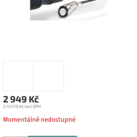
2 949 Kč
2 437,19 Kč bez DPH
Měrná
Momentálně nedostupné
cena: