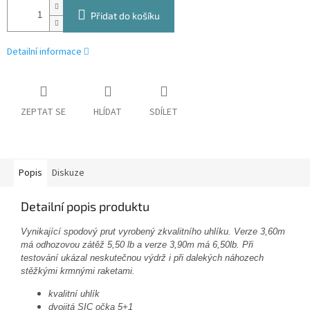
Přidat do košíku
Detailní informace
ZEPTAT SE
HLÍDAT
SDÍLET
Popis
Diskuze
Detailní popis produktu
Vynikající spodový prut vyrobený zkvalitního uhlíku. Verze 3,60m
má odhozovou zátěž 5,50 lb a verze 3,90m má 6,50lb. Při
testování ukázal neskutečnou výdrž i při dalekých náhozech
stěžkými krmnými raketami.
kvalitní uhlík
dvojitá SIC očka 5+1