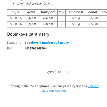
první, vodící očko: 50 mm
obj.č.
délka
transport
díly
hmotnost
odhoz
očk
5650365
3,60 m
186 cm
2
505 g
5,50 lb
5 +
5650396
3,90 m
200 cm
2
565 g
6,50 lb
5 +
Doplňkové parametry
Kategorie
:
Spodové a markerové pruty
EAN
:
4039507241704
Z
á
Vytvořil Shoptet
p
a
t
Copyright 2026
Svět rybářů
. Všechna práva vyhrazena.
Upravit
í
nastavení cookies