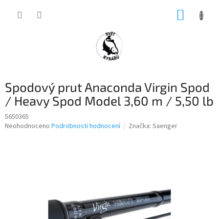
Přejít
NÁKUP
na
obsah
KOŠÍK
Spodový prut Anaconda Virgin Spod
/ Heavy Spod Model 3,60 m / 5,50 lb
5650365
Průměrné
Neohodnoceno
Podrobnosti hodnocení
Značka:
Saenger
hodnocení
produktu
je
0,0
z
5
hvězdiček.