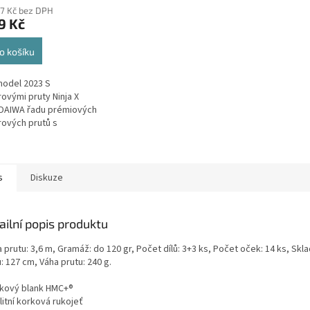
07 Kč bez DPH
9 Kč
o košíku
odel 2023 S
ovými pruty Ninja X
 DAIWA řadu prémiových
ových prutů s
jícím poměrem ceny a
u.Tyto dobře vyvážené
vyrobené z tenkých a...
s
Diskuze
ailní popis produktu
 prutu: 3,6 m, Gramáž: do 120 gr, Počet dílů: 3+3 ks, Počet oček: 14 ks, Skl
: 127 cm, Váha prutu: 240 g.
líkový blank HMC+®
litní korková rukojeť