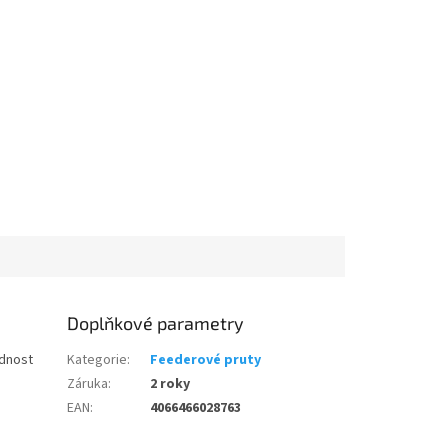
Doplňkové parametry
adnost
Kategorie
:
Feederové pruty
Záruka
:
2 roky
EAN
:
4066466028763