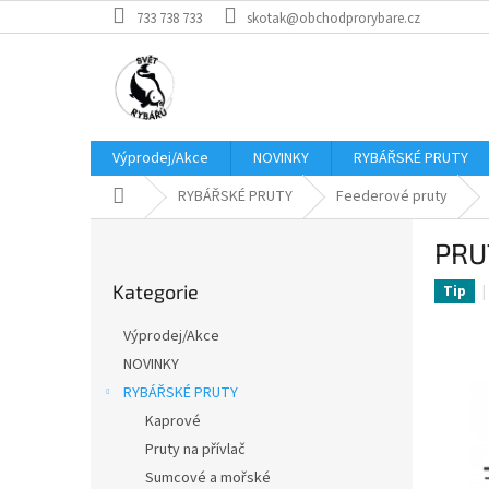
Přejít
733 738 733
skotak@obchodprorybare.cz
na
obsah
Výprodej/Akce
NOVINKY
RYBÁŘSKÉ PRUTY
Domů
RYBÁŘSKÉ PRUTY
Feederové pruty
P
PRU
o
Přeskočit
s
Kategorie
kategorie
Tip
t
r
Výprodej/Akce
a
NOVINKY
n
RYBÁŘSKÉ PRUTY
n
í
Kaprové
p
Pruty na přívlač
a
Sumcové a mořské