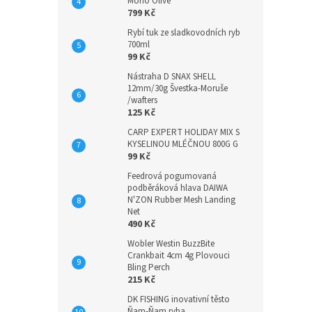
Mono Olive
799 Kč
Rybí tuk ze sladkovodních ryb
700ml
99 Kč
Nástraha D SNAX SHELL
12mm/30g Švestka-Moruše
/wafters
125 Kč
CARP EXPERT HOLIDAY MIX S
KYSELINOU MLÉČNOU 800G G
99 Kč
Feedrová pogumovaná
podběráková hlava DAIWA
N'ZON Rubber Mesh Landing
Net
490 Kč
Wobler Westin BuzzBite
Crankbait 4cm 4g Plovouci
Bling Perch
215 Kč
DK FISHING inovativní těsto
Ňam-Ňam ryba