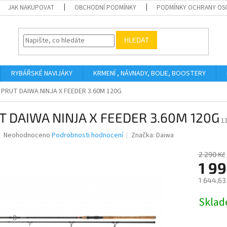
JAK NAKUPOVAT
OBCHODNÍ PODMÍNKY
PODMÍNKY OCHRANY OS
HLEDAT
RYBÁŘSKÉ NAVIJÁKY
KRMENÍ , NÁVNADY, BOLIE, BOOSTERY
PRUT DAIWA NINJA X FEEDER 3.60M 120G
T DAIWA NINJA X FEEDER 3.60M 120G
1
Průměrné
Neohodnoceno
Podrobnosti hodnocení
Značka:
Daiwa
hodnocení
produktu
2 290 Kč
je
1 99
0,0
1 644,63
z
5
Měrná
Skla
hvězdiček.
cena: