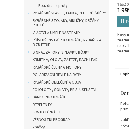
1 652,
Pouzdra na pruty
1 99
RYBÁŘSKÉ VLASCE, LANKA, PLETENÉ ŠŇŮRY
RYBÁŘSKÉ STOJANY, VIDLIČKY, DRŽÁKY
D
PRUTŮ
VLÁČECÍ A UMĚLÉ NÁSTRAHY
Nový m
PŘÍSLUŠENSTVÍ PRO RYBÁŘE, RYBÁŘSKÁ
feeder
BIŽUTERIE
nabízí
feeder
SIGNALIZÁTORY, SPLÁVKY, BÓJKY
vynika
KRMÍTKA, OLOVA, ZÁTĚŽE, BACK LEAD
výkon
RYBÁŘSKÉ ČLUNY A MOTORY
pruty 
Popi
POLARIZAČNÍ BRÝLE NA RYBY
RYBÁŘSKÉ OBLEČENÍ A OBUV
ECHOLOTY , SONARY, PŘÍSLUŠENSTVÍ
Det
DÁRKY PRO RYBÁŘE
Délka
REPELENTY
prutu
LOV NA DÍRKÁCH
VĚRNOSTNÍ PROGRAM
• Uh
• Kva
Značky