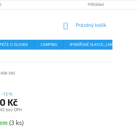
OBNÍCH ÚDAJŮ
Přihlášení
NÁKUPNÍ
Prázdný košík
KOŠÍK
PÉČE O ÚLOVEK
CAMPING
RYBÁŘSKÉ VLASCE, LANKA, PLETENÉ 
1608-360
–13 %
0 Kč
 Kč bez DPH
dem
(3 ks)