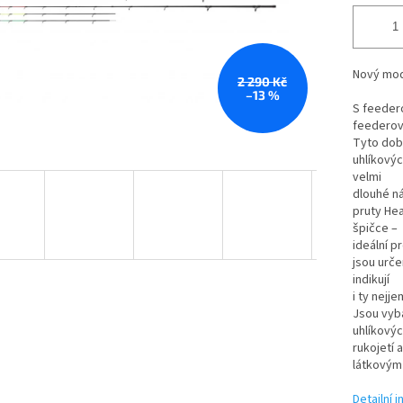
Nový mod
2 290 Kč
–13 %
S feedero
feederov
Tyto dob
uhlíkovýc
velmi
dlouhé ná
pruty Hea
špičce –
ideální p
jsou urče
indikují
i ty nejj
Jsou vyba
uhlíkovýc
rukojetí a
látkovým
Detailní 