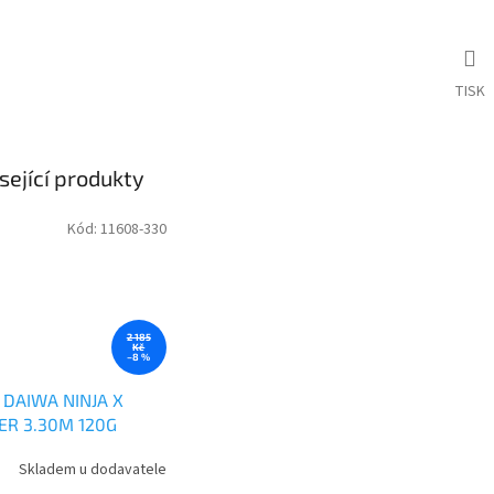
TISK
sející produkty
Kód:
11608-330
2 185
Kč
–8 %
 DAIWA NINJA X
ER 3.30M 120G
Skladem u dodavatele