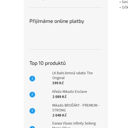
• Se
• Očk
Přijímáme online platby
Top 10 produktů
LK Baits krmná raketa The
Original
399 Kč
Křeslo Mikado Enclave
2 089 Kč
Mikado BROĎÁKY - PREMIUM -
STRONG
2 049 Kč
Daiwa Vlasec Infinity Sinking