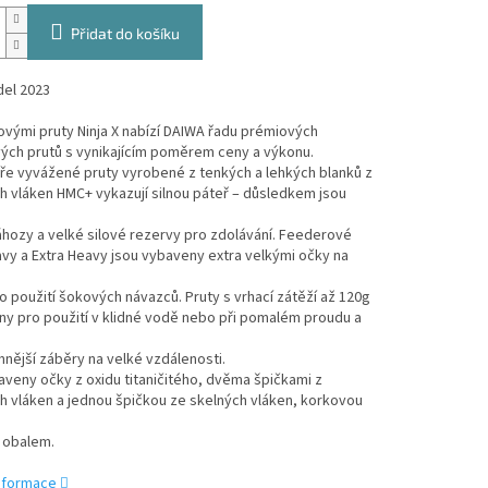
Přidat do košíku
el 2023
vými pruty Ninja X nabízí DAIWA řadu prémiových
ých prutů s vynikajícím poměrem ceny a výkonu.
ře vyvážené pruty vyrobené z tenkých a lehkých blanků z
h vláken HMC+ vykazují silnou páteř – důsledkem jsou
hozy a velké silové rezervy pro zdolávání. Feederové
vy a Extra Heavy jsou vybaveny extra velkými očky na
ro použití šokových návazců. Pruty s vrhací zátěží až 120g
ny pro použití v klidné vodě nebo při pomalém proudu a
emnější záběry na velké vzdálenosti.
veny očky z oxidu titaničitého, dvěma špičkami z
h vláken a jednou špičkou ze skelných vláken, korkovou
 obalem.
informace