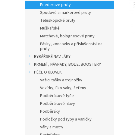
n
Feederové pruty
e
Spodové a markerové pruty
l
Teleskopické pruty
Muškařské
Matchové, bolognesové pruty
Pásky, koncovky a příslušenství na
pruty
RYBÁŘSKÉ NAVIJÁKY
KRMENÍ , NÁVNADY, BOLIE, BOOSTERY
PÉČE O ÚLOVEK
Važící tašky a trojnožky
Vezírky, Eko saky, čeřeny
Podběrákové tyče
Podběrákové hlavy
Podběráky
Podložky pod ryby a vaničky
Váhy a metry