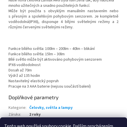
Naše nová čelovka Lumiax MKII byla navržena tak, aby nabízela
mnoho užitečných a snadno použitelných funkcí.
Může být použita s obvyklým manuálním nastavením nebo
s přesným a spolehlivým pohybovým senzorem. Je kompletně
voděodolná(IPX6), disponuje 4 bílými světelnými režimy a 2
různými červenými světelnými režimy.
Funkce bílého světla: 100lm – 200lm – 40lm – blikání
Funkce bílého světla: 15lm – 30lm
Bílé světlo může být aktivováno pohybovým senzorem
IPX6 voděodolnost
Dosah až 70m
Výdrž až 135 hodin
Nastavitelný elastický popruh
Pracuje na 3 AAA baterie (nejsou součástí balení)
Doplňkové parametry
Kategorie
:
Čelovky, světla a lampy
Záruka
:
2 roky
EAN
:
5706301620576
Tento web používá soubory cookie. Dalším procházením