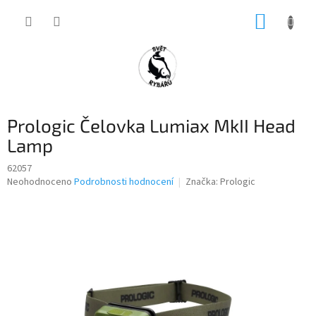
Přejít
NÁKUP
na
obsah
KOŠÍK
Prologic Čelovka Lumiax MkII Head
Lamp
62057
Průměrné
Neohodnoceno
Podrobnosti hodnocení
Značka:
Prologic
hodnocení
produktu
je
0,0
z
5
hvězdiček.