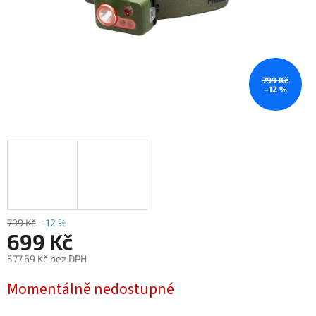
799 Kč
–12 %
799 Kč
–12 %
699 Kč
577,69 Kč bez DPH
Měrná
Momentálně nedostupné
cena: