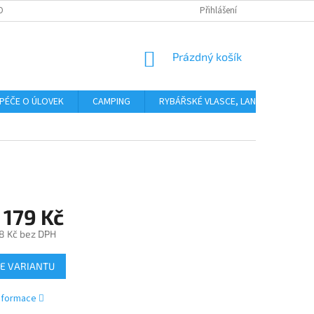
OBNÍCH ÚDAJŮ
Přihlášení
NÁKUPNÍ
Prázdný košík
KOŠÍK
PÉČE O ÚLOVEK
CAMPING
RYBÁŘSKÉ VLASCE, LANKA, PLETENÉ 
 179 Kč
8 Kč
bez DPH
E VARIANTU
informace