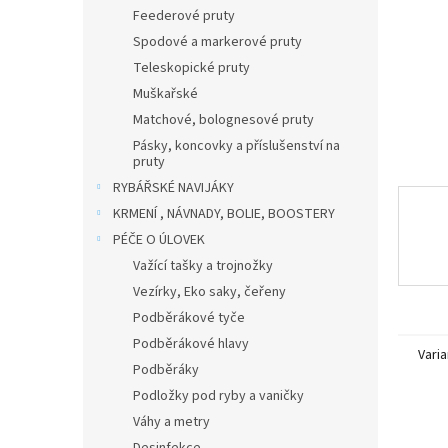
n
Feederové pruty
e
Spodové a markerové pruty
l
Teleskopické pruty
Muškařské
Matchové, bolognesové pruty
Pásky, koncovky a příslušenství na
pruty
RYBÁŘSKÉ NAVIJÁKY
KRMENÍ , NÁVNADY, BOLIE, BOOSTERY
PÉČE O ÚLOVEK
Važící tašky a trojnožky
Vezírky, Eko saky, čeřeny
Podběrákové tyče
Podběrákové hlavy
Varia
Podběráky
Podložky pod ryby a vaničky
Váhy a metry