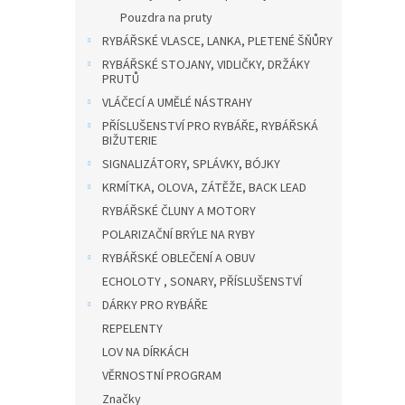
Pouzdra na pruty
RYBÁŘSKÉ VLASCE, LANKA, PLETENÉ ŠŇŮRY
RYBÁŘSKÉ STOJANY, VIDLIČKY, DRŽÁKY
PRUTŮ
VLÁČECÍ A UMĚLÉ NÁSTRAHY
PŘÍSLUŠENSTVÍ PRO RYBÁŘE, RYBÁŘSKÁ
BIŽUTERIE
SIGNALIZÁTORY, SPLÁVKY, BÓJKY
KRMÍTKA, OLOVA, ZÁTĚŽE, BACK LEAD
RYBÁŘSKÉ ČLUNY A MOTORY
POLARIZAČNÍ BRÝLE NA RYBY
RYBÁŘSKÉ OBLEČENÍ A OBUV
ECHOLOTY , SONARY, PŘÍSLUŠENSTVÍ
DÁRKY PRO RYBÁŘE
REPELENTY
LOV NA DÍRKÁCH
VĚRNOSTNÍ PROGRAM
Značky