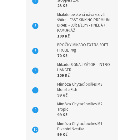
Stoppers 2pc
25 Kč
Miakdo peletená návazcová
šňůra - FAST SINKING PREMIUM
BRAID - 30lbs/10m - HNĚDÁ /
KAMUFLÁŽ
109 Kč
BROČKY MIKADO EXTRA SOFT
HRUBÉ 70g
70 Kč
Mikado SIGNALIZÁTOR - INTRO
HANGER
109 Kč
Mimóza Chytací boilies M3
MonsterFish
99 Kč
Mimóza Chytací boilies M2
Tropic
99 Kč
Mimóza Chytací boilies M1
Pikantní švestka
99 Kč