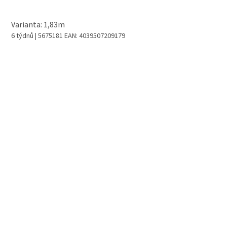
Varianta: 1,83m
6 týdnů
| 5675181
EAN:
4039507209179