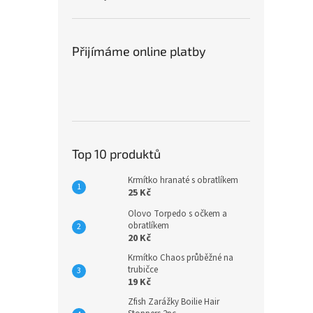
Přijímáme online platby
Top 10 produktů
Krmítko hranaté s obratlíkem
25 Kč
Olovo Torpedo s očkem a
obratlíkem
20 Kč
Krmítko Chaos průběžné na
trubičce
19 Kč
Zfish Zarážky Boilie Hair