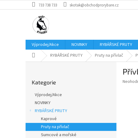
Přejít
733 738 733
skotak@obchodprorybare.cz
na
obsah
Výprodej/Akce
NOVINKY
RYBÁŘSKÉ PRUTY
Domů
RYBÁŘSKÉ PRUTY
Pruty na přívlač
P
P
Přív
o
Přeskočit
s
Průměr
Neohod
Kategorie
kategorie
t
hodnoce
r
produkt
Výprodej/Akce
a
je
NOVINKY
0,0
n
z
RYBÁŘSKÉ PRUTY
n
5
í
Kaprové
hvězdič
p
Pruty na přívlač
a
Sumcové a mořské