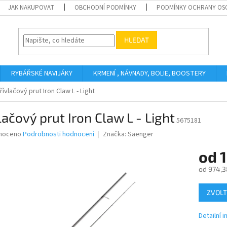
JAK NAKUPOVAT
OBCHODNÍ PODMÍNKY
PODMÍNKY OCHRANY OS
HLEDAT
RYBÁŘSKÉ NAVIJÁKY
KRMENÍ , NÁVNADY, BOLIE, BOOSTERY
řívlačový prut Iron Claw L - Light
lačový prut Iron Claw L - Light
5675181
né
noceno
Podrobnosti hodnocení
Značka:
Saenger
ní
od
1
u
od
974,3
Měrná
ZVOLT
cena:
ek.
Detailní 