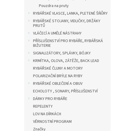
Pouzdra na pruty
RYBÁŘSKÉ VLASCE, LANKA, PLETENÉ ŠŇŮRY
RYBÁŘSKÉ STOJANY, VIDLIČKY, DRŽÁKY
PRUTŮ
VLÁČECÍ A UMĚLÉ NÁSTRAHY
PŘÍSLUŠENSTVÍ PRO RYBÁŘE, RYBÁŘSKÁ
BIŽUTERIE
SIGNALIZÁTORY, SPLÁVKY, BÓJKY
KRMÍTKA, OLOVA, ZÁTĚŽE, BACK LEAD
RYBÁŘSKÉ ČLUNY A MOTORY
POLARIZAČNÍ BRÝLE NA RYBY
RYBÁŘSKÉ OBLEČENÍ A OBUV
ECHOLOTY , SONARY, PŘÍSLUŠENSTVÍ
DÁRKY PRO RYBÁŘE
REPELENTY
LOV NA DÍRKÁCH
VĚRNOSTNÍ PROGRAM
Značky