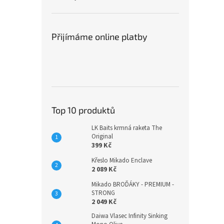
Přijímáme online platby
Top 10 produktů
LK Baits krmná raketa The
Original
399 Kč
Křeslo Mikado Enclave
2 089 Kč
Mikado BROĎÁKY - PREMIUM -
STRONG
2 049 Kč
Daiwa Vlasec Infinity Sinking