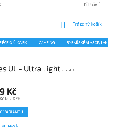
OBNÍCH ÚDAJŮ
Přihlášení
NÁKUPNÍ
Prázdný košík
KOŠÍK
PÉČE O ÚLOVEK
CAMPING
RYBÁŘSKÉ VLASCE, LANKA, PLETENÉ 
es UL - Ultra Light
5676197
9 Kč
 Kč bez DPH
E VARIANTU
informace