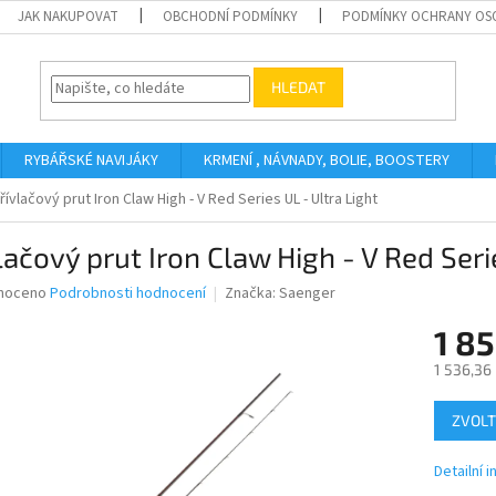
JAK NAKUPOVAT
OBCHODNÍ PODMÍNKY
PODMÍNKY OCHRANY OS
HLEDAT
RYBÁŘSKÉ NAVIJÁKY
KRMENÍ , NÁVNADY, BOLIE, BOOSTERY
řívlačový prut Iron Claw High - V Red Series UL - Ultra Light
lačový prut Iron Claw High - V Red Seri
né
noceno
Podrobnosti hodnocení
Značka:
Saenger
ní
1 85
u
1 536,36
Měrná
ZVOLT
cena:
ek.
Detailní 