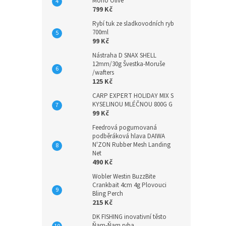
Mono Olive
799 Kč
Rybí tuk ze sladkovodních ryb
700ml
99 Kč
Nástraha D SNAX SHELL
12mm/30g Švestka-Moruše
/wafters
125 Kč
CARP EXPERT HOLIDAY MIX S
KYSELINOU MLÉČNOU 800G G
99 Kč
Feedrová pogumovaná
podběráková hlava DAIWA
N'ZON Rubber Mesh Landing
Net
490 Kč
Wobler Westin BuzzBite
Crankbait 4cm 4g Plovouci
Bling Perch
215 Kč
DK FISHING inovativní těsto
Ňam-Ňam ryba