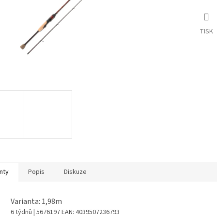
TISK
nty
Popis
Diskuze
Varianta: 1,98m
6 týdnů
| 5676197
EAN:
4039507236793