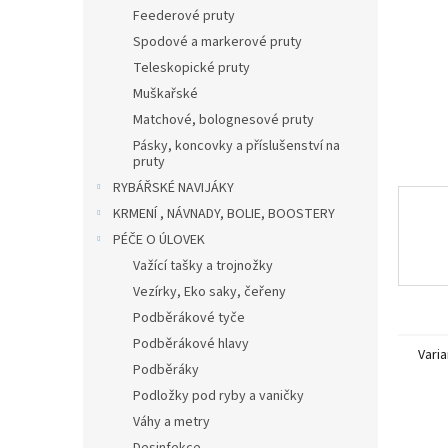
n
Feederové pruty
e
Spodové a markerové pruty
l
Teleskopické pruty
Muškařské
Matchové, bolognesové pruty
Pásky, koncovky a příslušenství na
pruty
RYBÁŘSKÉ NAVIJÁKY
KRMENÍ , NÁVNADY, BOLIE, BOOSTERY
PÉČE O ÚLOVEK
Važící tašky a trojnožky
Vezírky, Eko saky, čeřeny
Podběrákové tyče
Podběrákové hlavy
Varia
Podběráky
Podložky pod ryby a vaničky
Váhy a metry