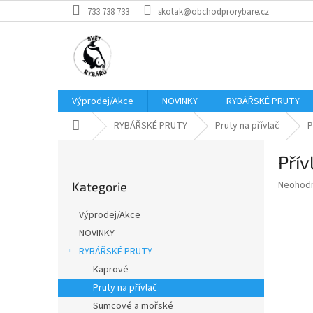
Přejít
733 738 733
skotak@obchodprorybare.cz
na
obsah
Výprodej/Akce
NOVINKY
RYBÁŘSKÉ PRUTY
Domů
RYBÁŘSKÉ PRUTY
Pruty na přívlač
P
P
Přív
o
Přeskočit
s
Průměr
Neohod
Kategorie
kategorie
t
hodnoce
r
produkt
Výprodej/Akce
a
je
NOVINKY
0,0
n
z
RYBÁŘSKÉ PRUTY
n
5
í
Kaprové
hvězdič
p
Pruty na přívlač
a
Sumcové a mořské