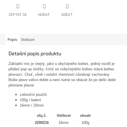
ZEPTAT SE
HLÍDAT
SDÍLET
Popis
Diskuze
Detailní popis produktu
Základní mix je stejný, jako u obyčejného boilies, jediný rozdíl je
přidání pop up složky, čímž se zobyčejného boilies stává boilies
plovoucí. Chuť, vůně i ostatní vlastnosti zůstávají zachovány.
Boilie plave velice dobře a není nutné se obávat že po delší době
přestane plavat.
celoroční použití
100g / balení
16mm / 20mm
obj.č.
Velikost
obsah
2200216
16mm
100g