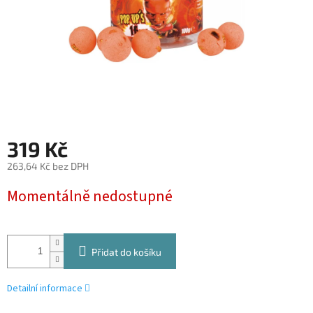
319 Kč
263,64 Kč bez DPH
Měrná
Momentálně nedostupné
cena:
Přidat do košíku
Detailní informace