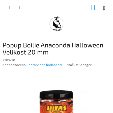
Přejít
NÁKUP
na
obsah
KOŠÍK
Popup Boilie Anaconda Halloween
Velikost 20 mm
2200220
Průměrné
Neohodnoceno
Podrobnosti hodnocení
Značka:
Saenger
hodnocení
produktu
je
0,0
z
5
hvězdiček.