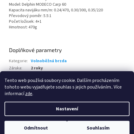
Model: Delphin MODECO Carp 60
Kapacita navijáku mm/m: 0.24/470, 0.30/300, 0.35/220
Převodový poměr: 5.5:1
Počet ložisek: 4+1
Hmotnost: 470g
Doplňkové parametry
Kategorie
:
Volnoběžná brzda
Záruka
:
2 roky
EAN
:
8586018454643
Tento web používá soubory cookie. Dalším procházením
tohoto webu vyjadřujete souhlas s jejich používáním.. Více
Z
informací
zde
.
á
Vytvořil Shoptet
p
Nastavení
a
t
Copyright 2026
Svět rybářů
. Všechna práva vyhrazena.
Upravit
í
Odmítnout
Souhlasím
nastavení cookies