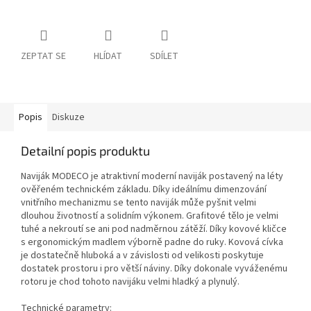
ZEPTAT SE
HLÍDAT
SDÍLET
Popis
Diskuze
Detailní popis produktu
Naviják MODECO je atraktivní moderní naviják postavený na léty
ověřeném technickém základu. Díky ideálnímu dimenzování
vnitřního mechanizmu se tento naviják může pyšnit velmi
dlouhou životností a solidním výkonem. Grafitové tělo je velmi
tuhé a nekroutí se ani pod nadměrnou zátěží. Díky kovové kličce
s ergonomickým madlem výborně padne do ruky. Kovová cívka
je dostatečně hluboká a v závislosti od velikosti poskytuje
dostatek prostoru i pro větší náviny. Díky dokonale vyváženému
rotoru je chod tohoto navijáku velmi hladký a plynulý.
Technické parametry: