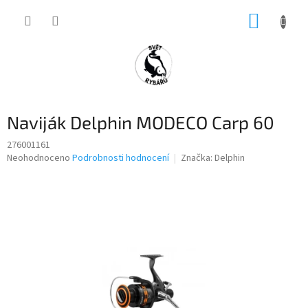
Přejít
NÁKUP
na
obsah
KOŠÍK
Naviják Delphin MODECO Carp 60
276001161
Průměrné
Neohodnoceno
Podrobnosti hodnocení
Značka:
Delphin
hodnocení
produktu
je
0,0
z
5
hvězdiček.