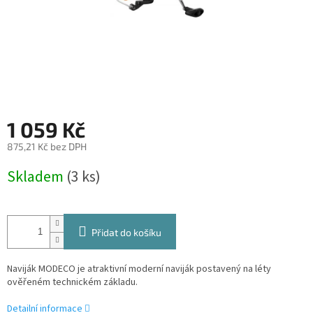
1 059 Kč
875,21 Kč bez DPH
Měrná
Skladem
(3 ks)
cena:
Přidat do košíku
Naviják MODECO je atraktivní moderní naviják postavený na léty
ověřeném technickém základu.
Detailní informace