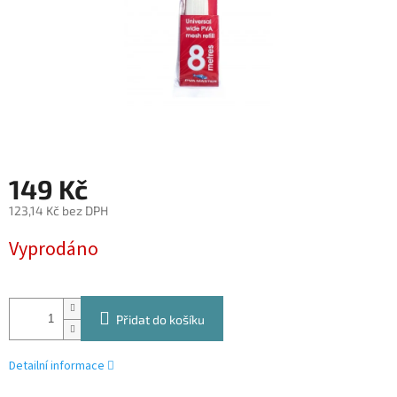
149 Kč
123,14 Kč bez DPH
Měrná
Vyprodáno
cena:
Přidat do košíku
Detailní informace