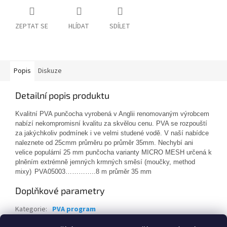
ZEPTAT SE
HLÍDAT
SDÍLET
Popis
Diskuze
Detailní popis produktu
Kvalitní PVA punčocha vyrobená v Anglii renomovaným výrobcem
nabízí nekompromisní kvalitu za skvělou cenu. PVA se rozpouští
za jakýchkoliv podmínek i ve velmi studené vodě. V naší nabídce
naleznete od 25cmm průměru po průměr 35mm. Nechybí ani
velice populární 25 mm punčocha varianty MICRO MESH určená k
plněním extrémně jemných krmných směsí (moučky, method
mixy)
PVA05003…………..8 m průměr 35 mm
Doplňkové parametry
Kategorie
:
PVA program
EAN
:
4039507229375