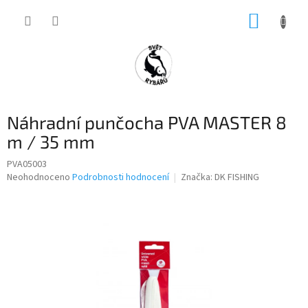
Přejít
NÁKUP
na
obsah
KOŠÍK
Náhradní punčocha PVA MASTER 8
m / 35 mm
PVA05003
Průměrné
Neohodnoceno
Podrobnosti hodnocení
Značka:
DK FISHING
hodnocení
produktu
je
0,0
z
5
hvězdiček.