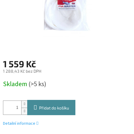
1 559 Kč
1 288,43 Kč bez DPH
Měrná
Skladem
(>5 ks)
cena:
Přidat do košíku
Detailní informace