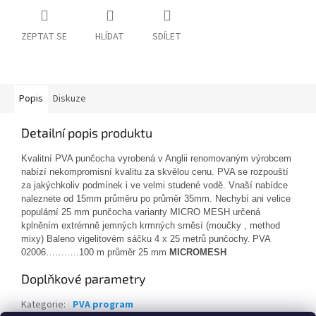
ZEPTAT SE
HLÍDAT
SDÍLET
Popis
Diskuze
Detailní popis produktu
Kvalitní PVA punčocha vyrobená v Anglii renomovaným výrobcem
nabízí nekompromisní kvalitu za skvělou cenu. PVA se rozpouští
za jakýchkoliv podmínek i ve velmi studené vodě. Vnaší nabídce
naleznete od 15mm průměru po průměr 35mm. Nechybí ani velice
populární 25 mm punčocha varianty MICRO MESH určená
kplněním extrémně jemných krmných směsí (moučky , method
mixy) Baleno vigelitovém sáčku 4 x 25 metrů punčochy.
PVA
02006………..100 m průměr 25 mm
MICROMESH
Doplňkové parametry
Kategorie
:
PVA program