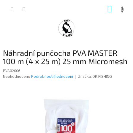
Přejít
NÁKUP
na
obsah
KOŠÍK
Náhradní punčocha PVA MASTER
100 m (4 x 25 m) 25 mm Micromesh
PVA02006
Průměrné
Neohodnoceno
Podrobnosti hodnocení
Značka:
DK FISHING
hodnocení
produktu
je
0,0
z
5
hvězdiček.