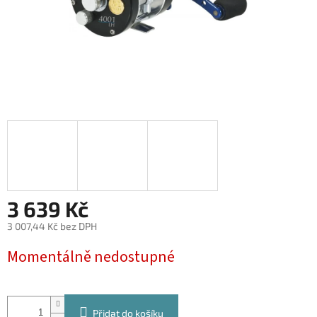
3 639 Kč
3 007,44 Kč bez DPH
Měrná
Momentálně nedostupné
cena:
Přidat do košíku