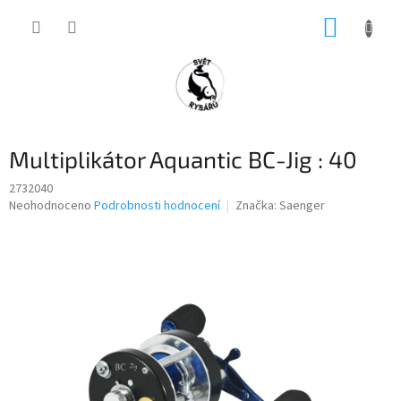
Přejít
NÁKUP
na
obsah
KOŠÍK
Multiplikátor Aquantic BC-Jig : 40
2732040
Průměrné
Neohodnoceno
Podrobnosti hodnocení
Značka:
Saenger
hodnocení
produktu
je
0,0
z
5
hvězdiček.