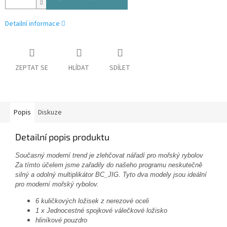
Detailní informace
ZEPTAT SE
HLÍDAT
SDÍLET
Popis
Diskuze
Detailní popis produktu
Současný moderní trend je zlehčovat nářadí pro mořský rybolov
Za tímto účelem jsme zařadily do našeho programu neskutečně
silný a odolný multiplikátor BC_JIG. Tyto dva modely jsou ideální
pro moderní mořský rybolov.
6 kuličkových ložisek z nerezové oceli
1 x Jednocestné spojkové válečkové ložisko
hliníkové pouzdro