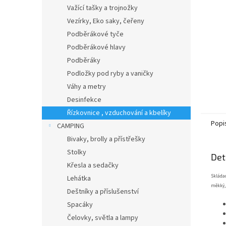
n
Važící tašky a trojnožky
e
Vezírky, Eko saky, čeřeny
l
Podběrákové tyče
Podběrákové hlavy
Podběráky
Podložky pod ryby a vaničky
Váhy a metry
Desinfekce
Řízkovnice , vzduchování a kbelíky
Popi
CAMPING
Bivaky, brolly a přístřešky
Stolky
Det
Křesla a sedačky
Skládac
Lehátka
měkký, 
Deštníky a příslušenství
Spacáky
Čelovky, světla a lampy