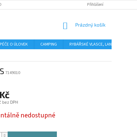
OBNÍCH ÚDAJŮ
Přihlášení
NÁKUPNÍ
Prázdný košík
KOŠÍK
PÉČE O ÚLOVEK
CAMPING
RYBÁŘSKÉ VLASCE, LANKA, PLETENÉ 
 S
7149010
 Kč
č bez DPH
tálně nedostupné