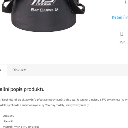
Detailní 
TISK
s
Diskuze
ailní popis produktu
í barel ideální pro skladování a přepravu potravin, nástrah, apod. Je vyroben z nylonu s PVC povlakem, díky to
odolný proti vodě a snadno omyvatelný. Všechny modely jsou vybaveny madly.
velikost S
objem 9 l
materiál nylon s PVC povlakem