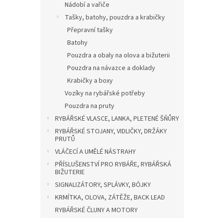
Nádobí a vařiče
Tašky, batohy, pouzdra a krabičky
Přepravní tašky
Batohy
Pouzdra a obaly na olova a bižuterii
Pouzdra na návazce a doklady
Krabičky a boxy
Vozíky na rybářské potřeby
Pouzdra na pruty
RYBÁŘSKÉ VLASCE, LANKA, PLETENÉ ŠŇŮRY
RYBÁŘSKÉ STOJANY, VIDLIČKY, DRŽÁKY
PRUTŮ
VLÁČECÍ A UMĚLÉ NÁSTRAHY
PŘÍSLUŠENSTVÍ PRO RYBÁŘE, RYBÁŘSKÁ
BIŽUTERIE
SIGNALIZÁTORY, SPLÁVKY, BÓJKY
KRMÍTKA, OLOVA, ZÁTĚŽE, BACK LEAD
RYBÁŘSKÉ ČLUNY A MOTORY