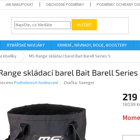
JAK NAKUPOVAT
OBCHODNÍ PODMÍNKY
PODMÍNKY OCHRANY OS
HLEDAT
RYBÁŘSKÉ NAVIJÁKY
KRMENÍ , NÁVNADY, BOLIE, BOOSTERY
a kbelíky
MS Range skládací barel Bait Barell Series S
ange skládací barel Bait Barell Series
né
noceno
Podrobnosti hodnocení
Značka:
Saenger
ní
219
u
180,99 K
Měrná
Momen
cena:
ek.