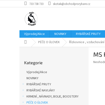
Přejít
733 738 733
skotak@obchodprorybare.cz
na
obsah
Výprodej/Akce
NOVINKY
RYBÁŘSKÉ PRUTY
Domů
PÉČE O ÚLOVEK
Řízkovnice , vzduchování 
P
MS R
o
Přeskočit
s
Průměr
Neohod
Kategorie
kategorie
t
hodnoce
r
produkt
Výprodej/Akce
a
je
NOVINKY
0,0
n
z
RYBÁŘSKÉ PRUTY
n
5
í
RYBÁŘSKÉ NAVIJÁKY
hvězdič
p
KRMENÍ , NÁVNADY, BOLIE, BOOSTERY
a
PÉČE O ÚLOVEK