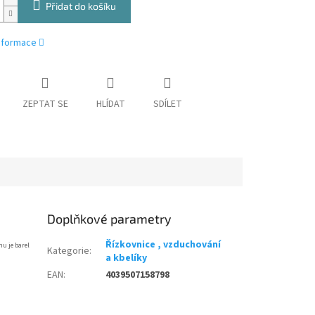
Přidat do košíku
informace
ZEPTAT SE
HLÍDAT
SDÍLET
Doplňkové parametry
Řízkovnice , vzduchování
mu je barel
Kategorie
:
a kbelíky
EAN
:
4039507158798