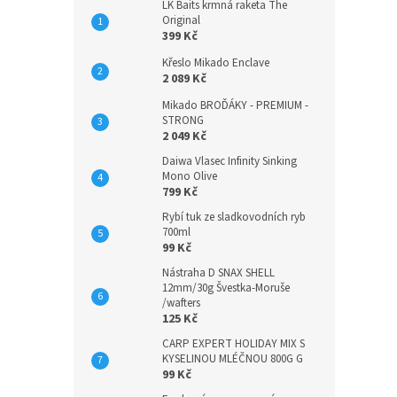
LK Baits krmná raketa The
Original
399 Kč
Křeslo Mikado Enclave
2 089 Kč
Mikado BROĎÁKY - PREMIUM -
STRONG
2 049 Kč
Daiwa Vlasec Infinity Sinking
Mono Olive
799 Kč
Rybí tuk ze sladkovodních ryb
700ml
99 Kč
Nástraha D SNAX SHELL
12mm/30g Švestka-Moruše
/wafters
125 Kč
CARP EXPERT HOLIDAY MIX S
KYSELINOU MLÉČNOU 800G G
99 Kč