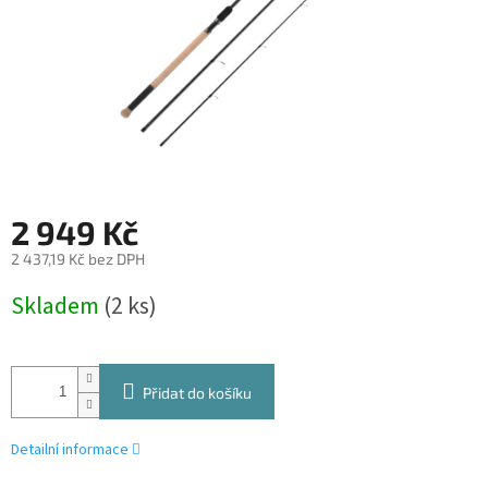
2 949 Kč
2 437,19 Kč bez DPH
Měrná
Skladem
(2 ks)
cena:
Přidat do košíku
Detailní informace