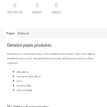
ZEPTAT SE
HLÍDAT
SDÍLET
Popis
Diskuze
Detailní popis produktu
Plavačkový prut s dokonalou křivkou, určený především pro lov kaprů. I přes silnou páteř je
dostatečně rychlý a citlivý. Jeho akce dovoluje nahazovat i těžké kaprové splávky na velkou
vzdálenost.
délka 360 cm
transportní délka 126 cm
díly 3
hmotnost 238 g
odhoz až do 80 g
Doplňkové parametry