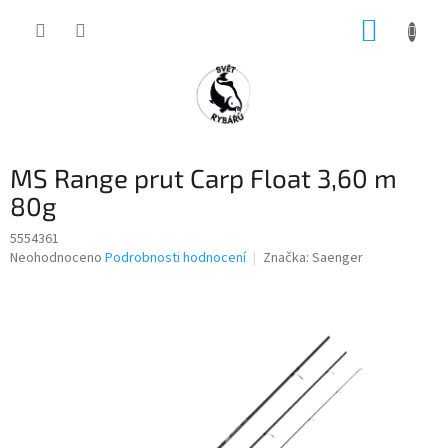
Přejít
NÁKUP
na
obsah
KOŠÍK
MS Range prut Carp Float 3,60 m
80g
5554361
Průměrné
Neohodnoceno
Podrobnosti hodnocení
Značka:
Saenger
hodnocení
produktu
je
0,0
z
5
hvězdiček.