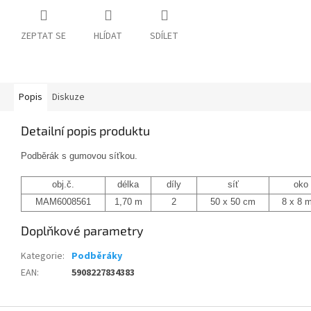
ZEPTAT SE
HLÍDAT
SDÍLET
Popis
Diskuze
Detailní popis produktu
Podběrák s gumovou síťkou.
obj.č.
délka
díly
síť
oko
MAM6008561
1,70 m
2
50 x 50 cm
8 x 8 
Doplňkové parametry
Kategorie
:
Podběráky
EAN
:
5908227834383