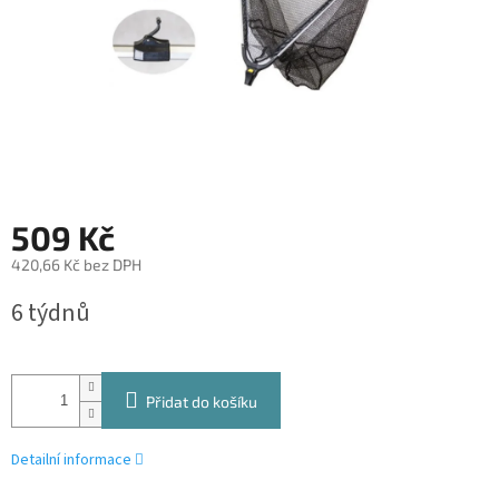
509 Kč
420,66 Kč bez DPH
Měrná
6 týdnů
cena:
Přidat do košíku
Detailní informace