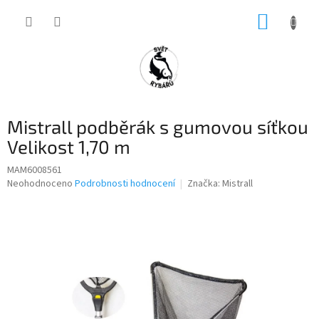
Přejít
NÁKUP
na
obsah
KOŠÍK
Mistrall podběrák s gumovou síťkou
Velikost 1,70 m
MAM6008561
Průměrné
Neohodnoceno
Podrobnosti hodnocení
Značka:
Mistrall
hodnocení
produktu
je
0,0
z
5
hvězdiček.