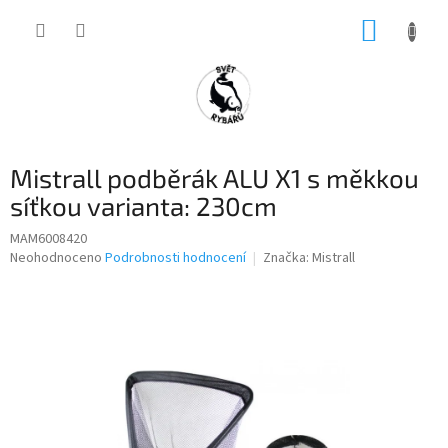
Přejít
NÁKUP
na
obsah
KOŠÍK
Mistrall podběrák ALU X1 s měkkou
síťkou varianta: 230cm
MAM6008420
Průměrné
Neohodnoceno
Podrobnosti hodnocení
Značka:
Mistrall
hodnocení
produktu
je
0,0
z
5
hvězdiček.