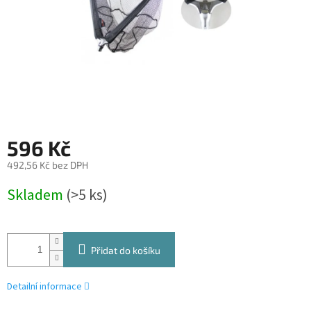
596 Kč
492,56 Kč bez DPH
Měrná
Skladem
(>5 ks)
cena:
Přidat do košíku
Detailní informace