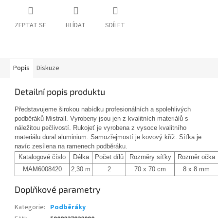
ZEPTAT SE
HLÍDAT
SDÍLET
Popis
Diskuze
Detailní popis produktu
Představujeme širokou nabídku profesionálních a spolehlivých
podběráků Mistrall. Vyrobeny jsou jen z kvalitních materiálů s
náležitou pečlivostí. Rukojeť je vyrobena z vysoce kvalitního
materiálu dural aluminium. Samozřejmostí je kovový kříž. Síťka je
navíc zesílena na ramenech podběráku.
Katalogové číslo
Délka
Počet dílů
Rozměry síťky
Rozměr očka
MAM6008420
2,30 m
2
70 x 70 cm
8 x 8 mm
Doplňkové parametry
Kategorie
:
Podběráky