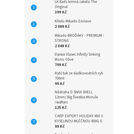
LK Baits krmná raketa The
Original
399 Kč
Křeslo Mikado Enclave
2 089 Kč
Mikado BROĎÁKY - PREMIUM -
STRONG
2 049 Kč
Daiwa Vlasec Infinity Sinking
Mono Olive
799 Kč
Rybí tuk ze sladkovodních ryb
700ml
99 Kč
Nástraha D SNAX SHELL
12mm/30g Švestka-Moruše
/wafters
125 Kč
CARP EXPERT HOLIDAY MIX S
KYSELINOU MLÉČNOU 800G G
99 Kč