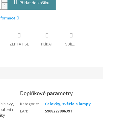
Přidat do košíku
informace
ZEPTAT SE
HLÍDAT
SDÍLET
Doplňkové parametry
h hlavy,
Kategorie
:
Čelovky, světla a lampy
aterií i
EAN
:
5908227806397
íky