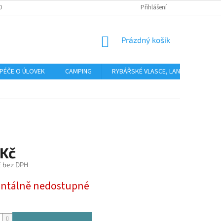
OBNÍCH ÚDAJŮ
Přihlášení
NÁKUPNÍ
Prázdný košík
KOŠÍK
PÉČE O ÚLOVEK
CAMPING
RYBÁŘSKÉ VLASCE, LANKA, PLETENÉ 
 Kč
č bez DPH
tálně nedostupné