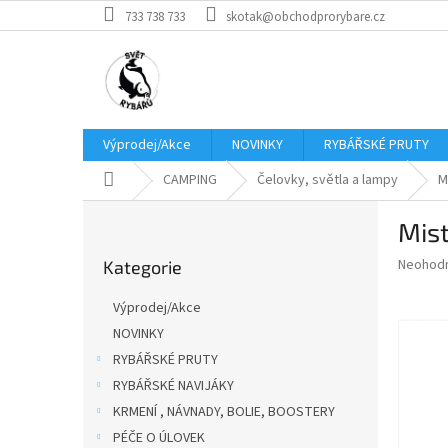
Přejít
733 738 733
skotak@obchodprorybare.cz
na
obsah
Výprodej/Akce
NOVINKY
RYBÁŘSKÉ PRUTY
Domů
CAMPING
Čelovky, světla a lampy
M
P
Mist
o
Přeskočit
s
Průměr
Neohod
Kategorie
kategorie
t
hodnoce
r
produkt
Výprodej/Akce
a
je
NOVINKY
0,0
n
z
RYBÁŘSKÉ PRUTY
n
5
í
RYBÁŘSKÉ NAVIJÁKY
hvězdič
p
KRMENÍ , NÁVNADY, BOLIE, BOOSTERY
a
PÉČE O ÚLOVEK