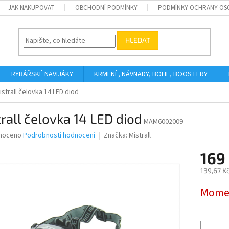
JAK NAKUPOVAT
OBCHODNÍ PODMÍNKY
PODMÍNKY OCHRANY OS
HLEDAT
RYBÁŘSKÉ NAVIJÁKY
KRMENÍ , NÁVNADY, BOLIE, BOOSTERY
istrall čelovka 14 LED diod
rall čelovka 14 LED diod
MAM6002009
né
noceno
Podrobnosti hodnocení
Značka:
Mistrall
ní
169
u
139,67 K
Měrná
Momen
cena:
ek.