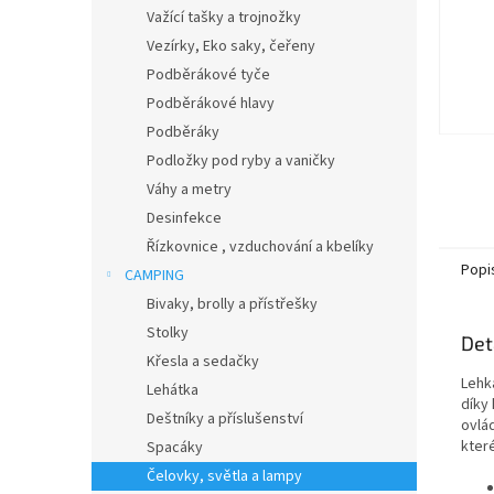
n
Važící tašky a trojnožky
e
Vezírky, Eko saky, čeřeny
l
Podběrákové tyče
Podběrákové hlavy
Podběráky
Podložky pod ryby a vaničky
Váhy a metry
Desinfekce
Řízkovnice , vzduchování a kbelíky
Popi
CAMPING
Bivaky, brolly a přístřešky
Stolky
Det
Křesla a sedačky
Lehká
Lehátka
díky
Deštníky a příslušenství
ovlád
kter
Spacáky
Čelovky, světla a lampy