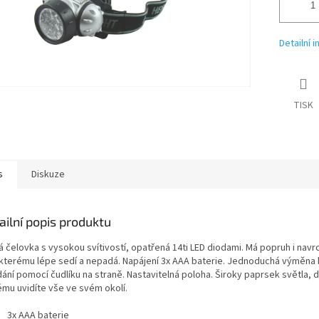
Detailní 
TISK
s
Diskuze
ailní popis produktu
 čelovka s vysokou svítivostí, opatřená 14ti LED diodami. Má popruh i navrc
 kterému lépe sedí a nepadá. Napájení 3x AAA baterie. Jednoduchá výměna b
ání pomocí čudlíku na straně. Nastavitelná poloha. Široky paprsek světla, d
ému uvidíte vše ve svém okolí.
3x AAA baterie