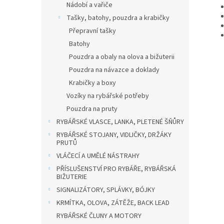
Nádobí a vařiče
Tašky, batohy, pouzdra a krabičky
Přepravní tašky
Batohy
Pouzdra a obaly na olova a bižuterii
Pouzdra na návazce a doklady
Krabičky a boxy
Vozíky na rybářské potřeby
Pouzdra na pruty
RYBÁŘSKÉ VLASCE, LANKA, PLETENÉ ŠŇŮRY
RYBÁŘSKÉ STOJANY, VIDLIČKY, DRŽÁKY
PRUTŮ
VLÁČECÍ A UMĚLÉ NÁSTRAHY
PŘÍSLUŠENSTVÍ PRO RYBÁŘE, RYBÁŘSKÁ
BIŽUTERIE
SIGNALIZÁTORY, SPLÁVKY, BÓJKY
KRMÍTKA, OLOVA, ZÁTĚŽE, BACK LEAD
RYBÁŘSKÉ ČLUNY A MOTORY