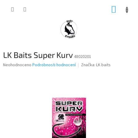
Přejít
NÁKUP
na
obsah
KOŠÍK
LK Baits Super Kurv
48020201
Průměrné
Neohodnoceno
Podrobnosti hodnocení
Značka:
LK baits
hodnocení
produktu
je
0,0
z
5
hvězdiček.