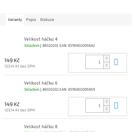
Varianty
Popis
Diskuze
Velikost háčku: 4
Skladem
| 48020201
EAN:
8595602005642
Do 
149 Kč
123,14 Kč bez DPH
Velikost háčku: 6
Skladem
| 48020202
EAN:
8595602005659
Do 
149 Kč
123,14 Kč bez DPH
Velikost háčku: 8