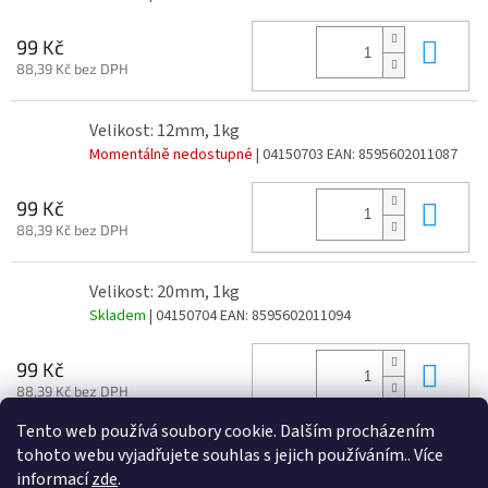
Do 
99 Kč
88,39 Kč bez DPH
Velikost: 12mm, 1kg
Momentálně nedostupné
| 04150703
EAN:
8595602011087
Do 
99 Kč
88,39 Kč bez DPH
Velikost: 20mm, 1kg
Skladem
| 04150704
EAN:
8595602011094
Do 
99 Kč
88,39 Kč bez DPH
Tento web používá soubory cookie. Dalším procházením
tohoto webu vyjadřujete souhlas s jejich používáním.. Více
Z
informací
zde
.