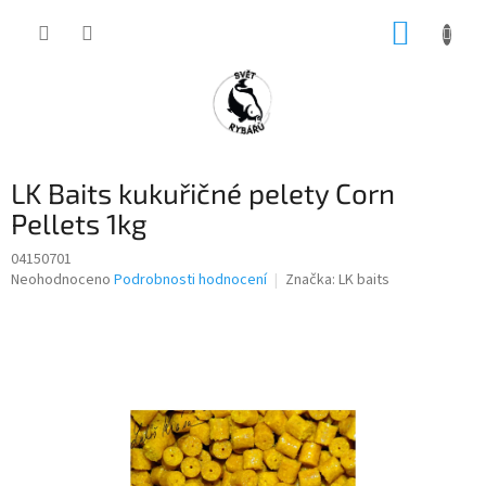
Přejít
NÁKUP
na
obsah
KOŠÍK
LK Baits kukuřičné pelety Corn
Pellets 1kg
04150701
Průměrné
Neohodnoceno
Podrobnosti hodnocení
Značka:
LK baits
hodnocení
produktu
je
0,0
z
5
hvězdiček.