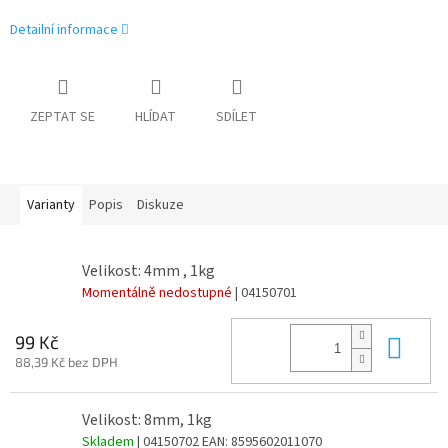
Detailní informace
ZEPTAT SE
HLÍDAT
SDÍLET
Varianty
Popis
Diskuze
Velikost: 4mm , 1kg
Momentálně nedostupné
| 04150701
Do 
99 Kč
88,39 Kč bez DPH
Velikost: 8mm, 1kg
Skladem
| 04150702
EAN:
8595602011070