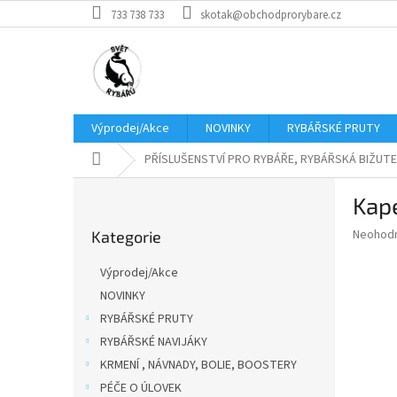
Přejít
733 738 733
skotak@obchodprorybare.cz
na
obsah
Výprodej/Akce
NOVINKY
RYBÁŘSKÉ PRUTY
Domů
PŘÍSLUŠENSTVÍ PRO RYBÁŘE, RYBÁŘSKÁ BIŽUTE
P
Kape
o
Přeskočit
s
Průměr
Neohod
Kategorie
kategorie
t
hodnoce
r
produkt
Výprodej/Akce
a
je
NOVINKY
0,0
n
z
RYBÁŘSKÉ PRUTY
n
5
í
RYBÁŘSKÉ NAVIJÁKY
hvězdič
p
KRMENÍ , NÁVNADY, BOLIE, BOOSTERY
a
PÉČE O ÚLOVEK