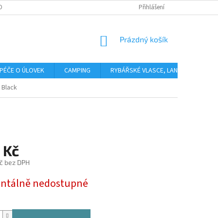
OBNÍCH ÚDAJŮ
Přihlášení
NÁKUPNÍ
Prázdný košík
KOŠÍK
PÉČE O ÚLOVEK
CAMPING
RYBÁŘSKÉ VLASCE, LANKA, PLETENÉ 
 Black
 Kč
č bez DPH
tálně nedostupné