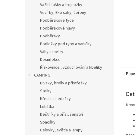
n
Važící tašky a trojnožky
e
Vezírky, Eko saky, čeřeny
l
Podběrákové tyče
Podběrákové hlavy
Podběráky
Podložky pod ryby a vaničky
Váhy a metry
Desinfekce
Řízkovnice , vzduchování a kbelíky
Popi
CAMPING
Bivaky, brolly a přístřešky
Stolky
Det
Křesla a sedačky
Kape
Lehátka
Deštníky a příslušenství
Spacáky
Čelovky, světla a lampy