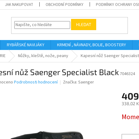
JAK NAKUPOVAT
OBCHODNÍ PODMÍNKY
PODMÍNKY OCHRANY OS
HLEDAT
RYBÁŘSKÉ NAVIJÁKY
KRMENÍ , NÁVNADY, BOLIE, BOOSTERY
RIE
Nůžky, kleště, nože, peany
Kapesní nůž Saenger Specialist
sní nůž Saenger Specialist Black
7046324
né
noceno
Podrobnosti hodnocení
Značka:
Saenger
ní
409
u
338,02 K
Měrná
Momen
cena:
ek.