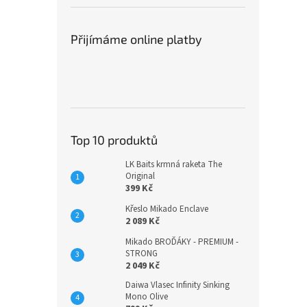
Přijímáme online platby
Top 10 produktů
LK Baits krmná raketa The
Original
399 Kč
Křeslo Mikado Enclave
2 089 Kč
Mikado BROĎÁKY - PREMIUM -
STRONG
2 049 Kč
Daiwa Vlasec Infinity Sinking
Mono Olive