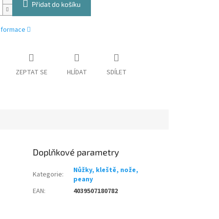
Přidat do košíku
informace
ZEPTAT SE
HLÍDAT
SDÍLET
Doplňkové parametry
Nůžky, kleště, nože,
Kategorie
:
peany
EAN
:
4039507180782