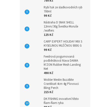
799 Kč
Rybí tuk ze sladkovodních ryb
700ml
99 Kč
Nástraha D SNAX SHELL
12mm/30g Švestka-Moruše
/wafters
125 Kč
CARP EXPERT HOLIDAY MIX S
KYSELINOU MLÉČNOU 800G G
99 Kč
Feedrová pogumovaná
podběráková hlava DAIWA
N'ZON Rubber Mesh Landing
Net
490 Kč
Wobler Westin BuzzBite
Crankbait 4cm 4g Plovouci
Bling Perch
215 Kč
DK FISHING inovativní těsto
Ňam-Ňam ryba