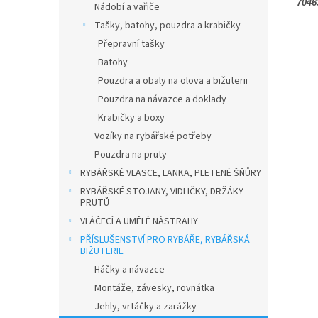
7046
Nádobí a vařiče
Tašky, batohy, pouzdra a krabičky
Přepravní tašky
Batohy
Pouzdra a obaly na olova a bižuterii
Pouzdra na návazce a doklady
Krabičky a boxy
Vozíky na rybářské potřeby
Pouzdra na pruty
RYBÁŘSKÉ VLASCE, LANKA, PLETENÉ ŠŇŮRY
RYBÁŘSKÉ STOJANY, VIDLIČKY, DRŽÁKY
PRUTŮ
VLÁČECÍ A UMĚLÉ NÁSTRAHY
PŘÍSLUŠENSTVÍ PRO RYBÁŘE, RYBÁŘSKÁ
BIŽUTERIE
Háčky a návazce
Montáže, závesky, rovnátka
Jehly, vrtáčky a zarážky