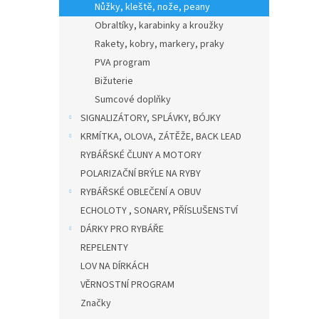
Nůžky, kleště, nože, peany
Obraltíky, karabinky a kroužky
Rakety, kobry, markery, praky
PVA program
Bižuterie
Sumcové doplňky
SIGNALIZÁTORY, SPLÁVKY, BÓJKY
KRMÍTKA, OLOVA, ZÁTĚŽE, BACK LEAD
RYBÁŘSKÉ ČLUNY A MOTORY
POLARIZAČNÍ BRÝLE NA RYBY
RYBÁŘSKÉ OBLEČENÍ A OBUV
ECHOLOTY , SONARY, PŘÍSLUŠENSTVÍ
DÁRKY PRO RYBÁŘE
REPELENTY
LOV NA DÍRKÁCH
VĚRNOSTNÍ PROGRAM
Značky