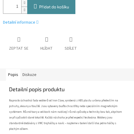
Přidat do košíku
Detailní informace
ZEPTAT SE
HLÍDAT
SDÍLET
Popis
Diskuze
Detailní popis produktu
Naprosto úchvatná řada woblerů od Iron Claw, vyrobená z ABS plastu určena především na
pstruhy, okouny a tlouště. Jsou vybaveny buďto chrastítky nebo speciálním magnetickým
systémem. Různé tvary a velikosti nám nabízejí různé způsoby a techniky lovu tak, abychom
se přizpůsobili dané lokalitě. Každá nástraha je před expedicí testována. Woblery jsou
standardně dodávány s VMC trojháčky a navíc – najdeme v balení další dva jedno háčky s
plochým očkem.