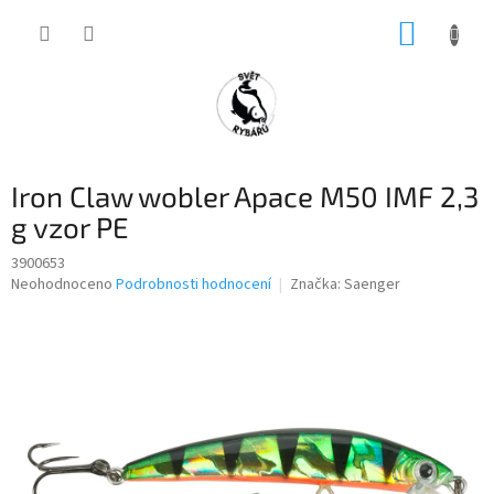
Přejít
NÁKUP
na
obsah
KOŠÍK
Iron Claw wobler Apace M50 IMF 2,3
g vzor PE
3900653
Průměrné
Neohodnoceno
Podrobnosti hodnocení
Značka:
Saenger
hodnocení
produktu
je
0,0
z
5
hvězdiček.