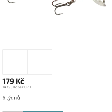
179 Kč
147,93 Kč bez DPH
Měrná
6 týdnů
cena: