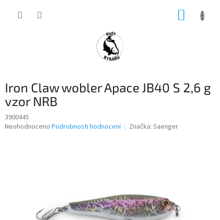
Přejít
NÁKUP
na
obsah
KOŠÍK
Iron Claw wobler Apace JB40 S 2,6 g
vzor NRB
3900445
Průměrné
Neohodnoceno
Podrobnosti hodnocení
Značka:
Saenger
hodnocení
produktu
je
0,0
z
5
hvězdiček.