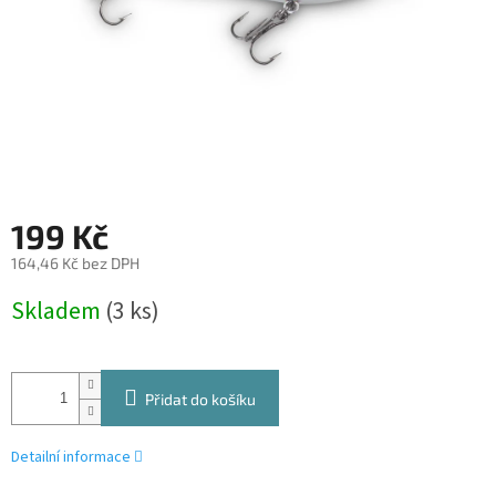
199 Kč
164,46 Kč bez DPH
Měrná
Skladem
(3 ks)
cena:
Přidat do košíku
Detailní informace