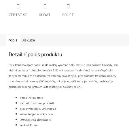
ZEPTAT SE
HLÍDAT
SDÍLET
Popis
Diskuze
Detailní popis produktu
Série Iron Claw Apace nabízí malé woblery vyrobené z ABS plastu a jsou zvukové. Návnady jsou
ideální pro lov pstruhů, okounů a jelců. Různé zpracování nabízí možnost se přizpůsobit
daným podmínkám a náladám ryb. Všechny návnady jsou před dodáním testovány. Woblery
jsou standardně osazeny VMC trojháčky, pokud jste zvyklí lovit s jednoháčky, můžete si je
během pár sekund „přezout“. Jednoháčky jsou součástí balení.
speciální ABS plast
šetrné k životnímu prostředí
osazeny trojháčky VMC Mustad
náhradní jednoháčky v balení
100% kontrola před expedicí
velikost 40 mm