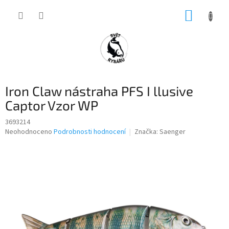
Přejít
NÁKUP
na
obsah
KOŠÍK
Iron Claw nástraha PFS I llusive
Captor Vzor WP
3693214
Průměrné
Neohodnoceno
Podrobnosti hodnocení
Značka:
Saenger
hodnocení
produktu
je
0,0
z
5
hvězdiček.