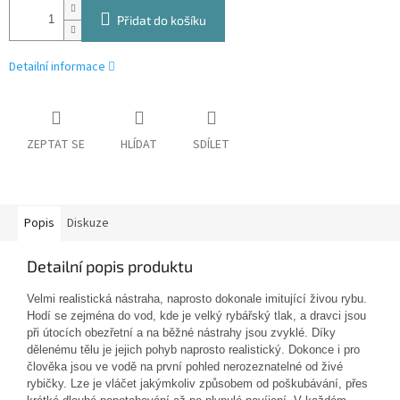
Přidat do košíku
Detailní informace
ZEPTAT SE
HLÍDAT
SDÍLET
Popis
Diskuze
Detailní popis produktu
Velmi realistická nástraha, naprosto dokonale imitující živou rybu.
Hodí se zejména do vod, kde je velký rybářský tlak, a dravci jsou
při útocích obezřetní a na běžné nástrahy jsou zvyklé. Díky
dělenému tělu je jejich pohyb naprosto realistický. Dokonce i pro
člověka jsou ve vodě na první pohled nerozeznatelné od živé
rybičky. Lze je vláčet jakýmkoliv způsobem od poškubávání, přes