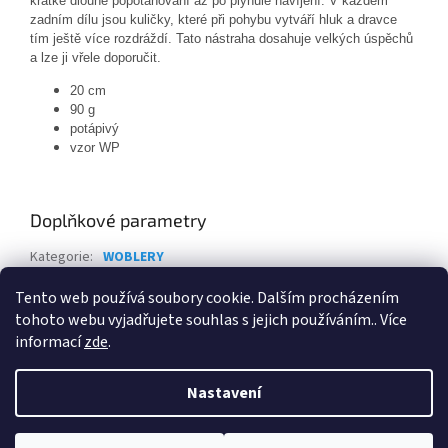
krátké dlouhé popotahování až po plynulé navíjení. V každém
zadním dílu jsou kuličky, které při pohybu vytváří hluk a dravce
tím ještě více rozdráždí. Tato nástraha dosahuje velkých úspěchů
a lze ji vřele doporučit.
20 cm
90 g
potápivý
vzor WP
Doplňkové parametry
Kategorie
:
WOBLERY
EAN
:
4039507176105
Tento web používá soubory cookie. Dalším procházením
tohoto webu vyjadřujete souhlas s jejich používáním.. Více
Z
informací
zde
.
á
Vytvořil Shoptet
p
Nastavení
a
t
Copyright 2026
Svět rybářů
. Všechna práva vyhrazena.
Upravit