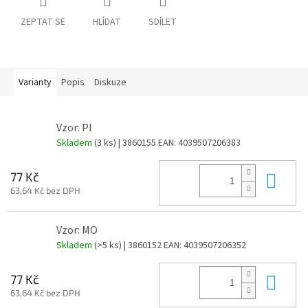
ZEPTAT SE
HLÍDAT
SDÍLET
Varianty
Popis
Diskuze
Vzor: PI
Skladem
(3 ks)
| 3860155
EAN:
4039507206383
Do 
77 Kč
63,64 Kč bez DPH
Vzor: MO
Skladem
(>5 ks)
| 3860152
EAN:
4039507206352
Do 
77 Kč
63,64 Kč bez DPH