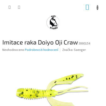
Přejít
NÁKUP
na
obsah
KOŠÍK
Imitace raka Doiyo Oji Craw
3860154
Průměrné
Neohodnoceno
Podrobnosti hodnocení
Značka:
Saenger
hodnocení
produktu
je
0,0
z
5
hvězdiček.