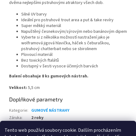
dvěma nejlepšími pstruhovými atraktory všech dob.
Silné UV barvy
Ideální pro pstruhové trout area a put & take revíry
Super měkký materiál
Napuštěný česnekovým/sýrovým nebo banánovým dipem
Vyberte si z několika možností nastražení jako je
wolframová jigová hlavička, háček s čeburaškou,
pstruhový chatterbait nebo se sbirolinem
Plovoucí materiál
Bez toxických ftalátů
Dostupný v šesti vysoce účinných barvách
Balení obsahuje 8 ks gumových nástrah.
Velikost:
5,5 cm
Doplňkové parametry
Kategorie
:
GUMOVÉ NÁSTRAHY
Záruka
:
2 roky
EAN
:
5707549493113
Tento web používá soubory cookie. Dalším procházením