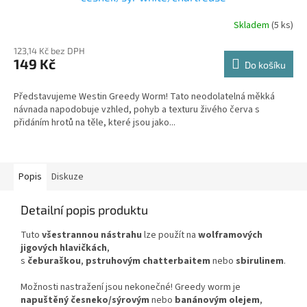
Skladem
(5 ks)
123,14 Kč bez DPH
149 Kč
Do košíku
Představujeme Westin Greedy Worm! Tato neodolatelná měkká
návnada napodobuje vzhled, pohyb a texturu živého červa s
přidáním hrotů na těle, které jsou jako...
Popis
Diskuze
Detailní popis produktu
Tuto
všestrannou nástrahu
lze použít na
wolframových
jigových hlavičkách
,
s
čeburaškou
,
pstruhovým chatterbaitem
nebo
sbirulinem
.
Možnosti nastražení jsou nekonečné! Greedy worm je
napuštěný česneko/sýrovým
nebo
banánovým olejem
,