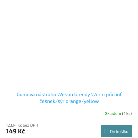
Gumová nástraha Westin Greedy Worm příchuť
česnek/sýr orange/yellow
Skladem
(4 ks)
123,14 Kč bez DPH
149 Kč
Do košíku