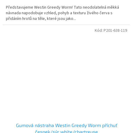
Představujeme Westin Greedy Worm! Tato neodolatelná měkká
návnada napodobuje vzhled, pohyb a texturu živého červa s
přidáním hrotů na těle, které jsou jako...
Kód:
P201-638-119
Gumová nástraha Westin Greedy Worm příchuť
česnek/sýr white/chartreuse