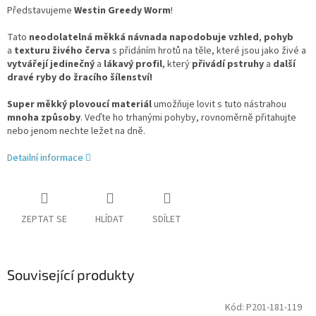
Představujeme
Westin Greedy Worm
!
Tato
neodolatelná měkká návnada napodobuje vzhled
,
pohyb
a
texturu živého červa
s přidáním hrotů na těle, které jsou jako živé a
vytvářejí jedinečný
a
lákavý profil
, který
přivádí pstruhy
a
další
dravé ryby do žracího šílenství!
Super měkký plovoucí materiál
umožňuje lovit s tuto nástrahou
mnoha způsoby
. Veďte ho trhanými pohyby, rovnoměrně přitahujte
nebo jenom nechte ležet na dně.
Detailní informace
ZEPTAT SE
HLÍDAT
SDÍLET
Související produkty
Kód:
P201-181-119