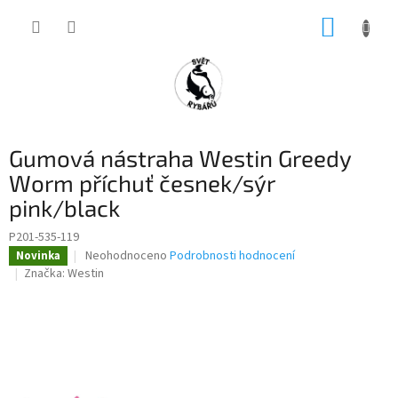
Přejít
NÁKUP
na
obsah
KOŠÍK
Gumová nástraha Westin Greedy
Worm příchuť česnek/sýr
pink/black
P201-535-119
Průměrné
Neohodnoceno
Podrobnosti hodnocení
Novinka
hodnocení
Značka:
Westin
produktu
je
0,0
z
5
hvězdiček.