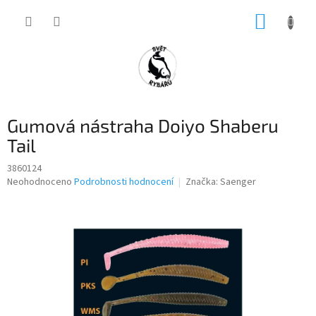
Přejít
NÁKUP
na
obsah
KOŠÍK
Gumová nástraha Doiyo Shaberu
Tail
3860124
Průměrné
Neohodnoceno
Podrobnosti hodnocení
Značka:
Saenger
hodnocení
produktu
je
0,0
z
5
hvězdiček.