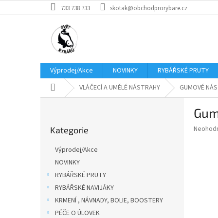
Přejít
733 738 733
skotak@obchodprorybare.cz
na
obsah
Výprodej/Akce
NOVINKY
RYBÁŘSKÉ PRUTY
Domů
VLÁČECÍ A UMĚLÉ NÁSTRAHY
GUMOVÉ NÁS
P
Gum
o
Přeskočit
s
Průměr
Neohod
Kategorie
kategorie
t
hodnoce
r
produkt
Výprodej/Akce
a
je
NOVINKY
0,0
n
z
RYBÁŘSKÉ PRUTY
n
5
í
RYBÁŘSKÉ NAVIJÁKY
hvězdič
p
KRMENÍ , NÁVNADY, BOLIE, BOOSTERY
a
PÉČE O ÚLOVEK