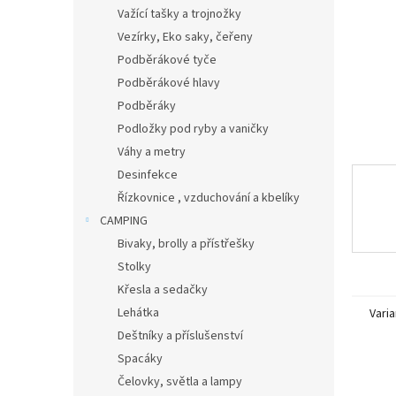
n
Važící tašky a trojnožky
e
Vezírky, Eko saky, čeřeny
l
Podběrákové tyče
Podběrákové hlavy
Podběráky
Podložky pod ryby a vaničky
Váhy a metry
Desinfekce
Řízkovnice , vzduchování a kbelíky
CAMPING
Bivaky, brolly a přístřešky
Stolky
Křesla a sedačky
Lehátka
Varia
Deštníky a příslušenství
Spacáky
Čelovky, světla a lampy