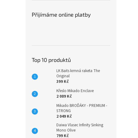
Přijímáme online platby
Top 10 produktů
LK Baits krmná raketa The
Original
399 Kč
Křeslo Mikado Enclave
2 089 Kč
Mikado BROĎÁKY - PREMIUM -
STRONG
2 049 Kč
Daiwa Vlasec Infinity Sinking
Mono Olive
799 Kč