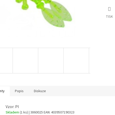
TISK
nty
Popis
Diskuze
Vzor: PI
Skladem
(1 ks)
| 3860025
EAN:
4039507190323