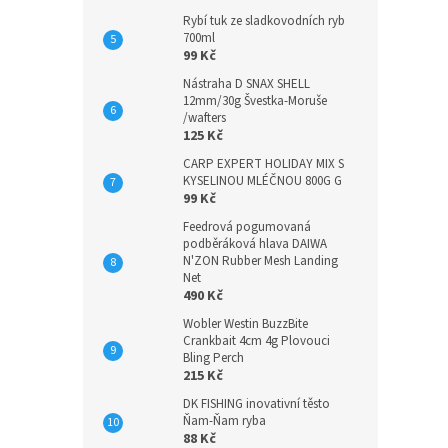
Rybí tuk ze sladkovodních ryb
700ml
99 Kč
Nástraha D SNAX SHELL
12mm/30g Švestka-Moruše
/wafters
125 Kč
CARP EXPERT HOLIDAY MIX S
KYSELINOU MLÉČNOU 800G G
99 Kč
Feedrová pogumovaná
podběráková hlava DAIWA
N'ZON Rubber Mesh Landing
Net
490 Kč
Wobler Westin BuzzBite
Crankbait 4cm 4g Plovouci
Bling Perch
215 Kč
DK FISHING inovativní těsto
Ňam-Ňam ryba
88 Kč