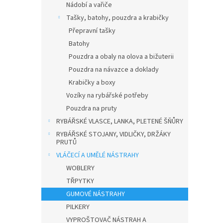
Nádobí a vařiče
Tašky, batohy, pouzdra a krabičky
Přepravní tašky
Batohy
Pouzdra a obaly na olova a bižuterii
Pouzdra na návazce a doklady
Krabičky a boxy
Vozíky na rybářské potřeby
Pouzdra na pruty
RYBÁŘSKÉ VLASCE, LANKA, PLETENÉ ŠŇŮRY
RYBÁŘSKÉ STOJANY, VIDLIČKY, DRŽÁKY
PRUTŮ
VLÁČECÍ A UMĚLÉ NÁSTRAHY
WOBLERY
TŘPYTKY
GUMOVÉ NÁSTRAHY
PILKERY
VYPROŠTOVAČ NÁSTRAH A