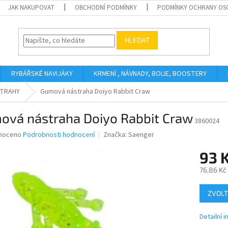
JAK NAKUPOVAT
OBCHODNÍ PODMÍNKY
PODMÍNKY OCHRANY OS
HLEDAT
RYBÁŘSKÉ NAVIJÁKY
KRMENÍ , NÁVNADY, BOLIE, BOOSTERY
TRAHY
Gumová nástraha Doiyo Rabbit Craw
ová nástraha Doiyo Rabbit Craw
3860024
né
noceno
Podrobnosti hodnocení
Značka:
Saenger
ní
93 
u
76,86 Kč
Měrná
ZVOLT
cena:
ek.
Detailní 