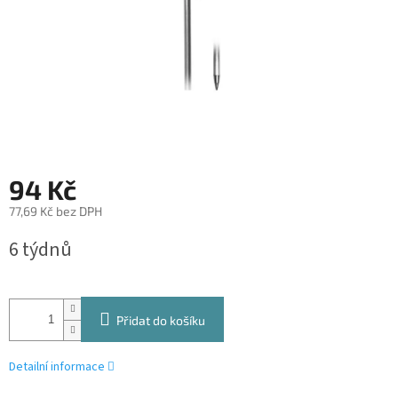
94 Kč
77,69 Kč bez DPH
Měrná
6 týdnů
cena:
Přidat do košíku
Detailní informace