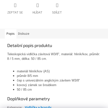
ZEPTAT SE
HLÍDAT
SDÍLET
Popis
Diskuze
Detailní popis produktu
Teleskopická vidlička závitová W3/8", materiál: hliník/kov, průměr:
8 / 5 mm, délka: 50 / 85 cm.
materiál hliník/kov (AS)
průměr 8/5 mm
čep s univerzálním anglickým závitem W3/8“
kovový zámek se šroubkem
50 / 85 cm
Doplňkové parametry
Kategorie
:
Vidličky a hrazdy