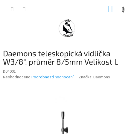
Přejít
NÁKUP
na
obsah
KOŠÍK
Daemons teleskopická vidlička
W3/8", průměr 8/5mm Velikost L
D04001
Průměrné
Neohodnoceno
Podrobnosti hodnocení
Značka:
Daemons
hodnocení
produktu
je
0,0
z
5
hvězdiček.