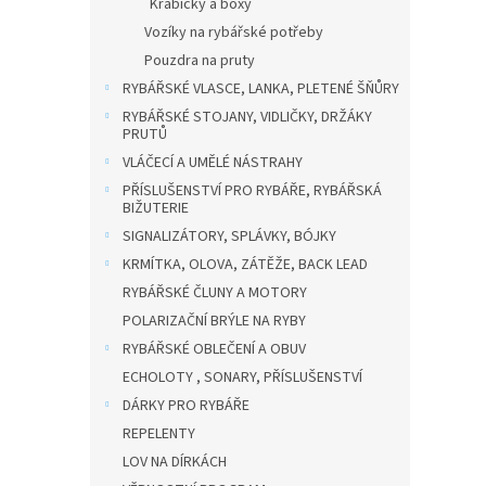
Krabičky a boxy
Vozíky na rybářské potřeby
Pouzdra na pruty
RYBÁŘSKÉ VLASCE, LANKA, PLETENÉ ŠŇŮRY
RYBÁŘSKÉ STOJANY, VIDLIČKY, DRŽÁKY
PRUTŮ
VLÁČECÍ A UMĚLÉ NÁSTRAHY
PŘÍSLUŠENSTVÍ PRO RYBÁŘE, RYBÁŘSKÁ
BIŽUTERIE
SIGNALIZÁTORY, SPLÁVKY, BÓJKY
KRMÍTKA, OLOVA, ZÁTĚŽE, BACK LEAD
RYBÁŘSKÉ ČLUNY A MOTORY
POLARIZAČNÍ BRÝLE NA RYBY
RYBÁŘSKÉ OBLEČENÍ A OBUV
ECHOLOTY , SONARY, PŘÍSLUŠENSTVÍ
DÁRKY PRO RYBÁŘE
REPELENTY
LOV NA DÍRKÁCH