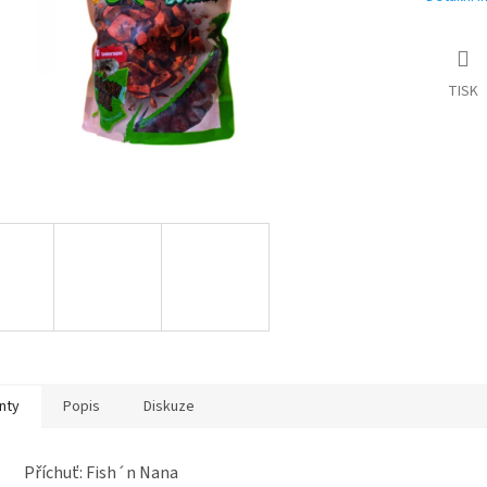
TISK
nty
Popis
Diskuze
Příchuť: Fish´n Nana