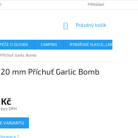
OBNÍCH ÚDAJŮ
Přihlášení
NÁKUPNÍ
Prázdný košík
KOŠÍK
PÉČE O ÚLOVEK
CAMPING
RYBÁŘSKÉ VLASCE, LANKA, PLETENÉ 
 Příchuť Garlic Bomb
g 20 mm Příchuť Garlic Bomb
 Kč
č bez DPH
E VARIANTU
informace