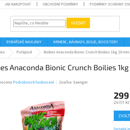
JAK NAKUPOVAT
OBCHODNÍ PODMÍNKY
PODMÍNKY OCHRANY OS
HLEDAT
RYBÁŘSKÉ NAVIJÁKY
KRMENÍ , NÁVNADY, BOLIE, BOOSTERY
ies
Potápivé
Boilies Anaconda Bionic Crunch Boilies 1kg 20 mm
ies Anaconda Bionic Crunch Boilies 1k
né
noceno
Podrobnosti hodnocení
Značka:
Saenger
ní
299
u
247,11 K
Měrná
ZVOLT
cena:
ek.
Detailní 