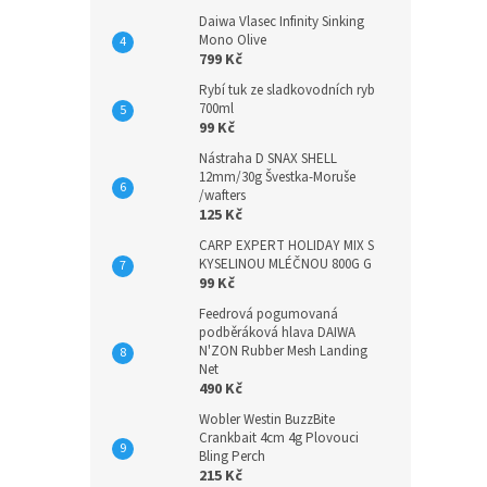
Daiwa Vlasec Infinity Sinking
Mono Olive
799 Kč
Rybí tuk ze sladkovodních ryb
700ml
99 Kč
Nástraha D SNAX SHELL
12mm/30g Švestka-Moruše
/wafters
125 Kč
CARP EXPERT HOLIDAY MIX S
KYSELINOU MLÉČNOU 800G G
99 Kč
Feedrová pogumovaná
podběráková hlava DAIWA
N'ZON Rubber Mesh Landing
Net
490 Kč
Wobler Westin BuzzBite
Crankbait 4cm 4g Plovouci
Bling Perch
215 Kč