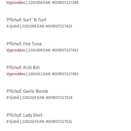
Vyprodáno
| 2201004
EAN:
4039507227388
Příchuť: Surf´N Turf
6 týdnů
| 2201008
EAN:
4039507227425
Příchuť: Fire Tuna
Vyprodáno
| 2201009
EAN:
4039507227432
Příchuť: Krill Bill
Vyprodáno
| 2201012
EAN:
4039507227463
Příchuť: Garlic Bomb
6 týdnů
| 2201018
EAN:
4039507227524
Příchuť: Lady Shot
6 týdnů
| 2201019
EAN:
4039507227531