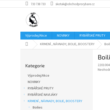
Přejít
733 738 733
skotak@obchodprorybare.cz
na
obsah
Výprodej/Akce
NOVINKY
RYBÁŘSKÉ PRUTY
Domů
KRMENÍ , NÁVNADY, BOLIE, BOOSTERY
Boil
P
Boil
o
Přeskočit
s
2201004
Kategorie
kategorie
t
Průměr
Neohod
r
hodnoce
Výprodej/Akce
a
produkt
NOVINKY
je
n
0,0
RYBÁŘSKÉ PRUTY
n
z
í
RYBÁŘSKÉ NAVIJÁKY
5
p
KRMENÍ , NÁVNADY, BOLIE, BOOSTERY
hvězdič
a
Boilies