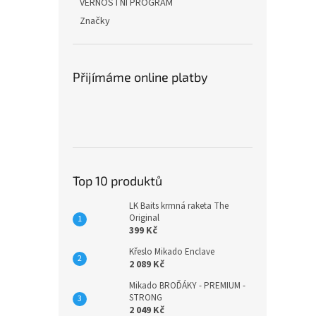
VĚRNOSTNÍ PROGRAM
Značky
Přijímáme online platby
Top 10 produktů
LK Baits krmná raketa The
Original
399 Kč
Křeslo Mikado Enclave
2 089 Kč
Mikado BROĎÁKY - PREMIUM -
STRONG
2 049 Kč