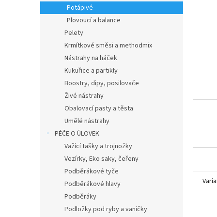
n
Potápivé
e
Plovoucí a balance
l
Pelety
Krmítkové směsi a methodmix
Nástrahy na háček
Kukuřice a partikly
Boostry, dipy, posilovače
Živé nástrahy
Obalovací pasty a těsta
Umělé nástrahy
PÉČE O ÚLOVEK
Važící tašky a trojnožky
Vezírky, Eko saky, čeřeny
Podběrákové tyče
Varia
Podběrákové hlavy
Podběráky
Podložky pod ryby a vaničky