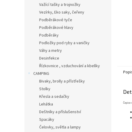
n
Važící tašky a trojnožky
e
Vezírky, Eko saky, čeřeny
l
Podběrákové tyče
Podběrákové hlavy
Podběráky
Podložky pod ryby a vaničky
Váhy a metry
Desinfekce
Řízkovnice , vzduchování a kbelíky
Popi
CAMPING
Bivaky, brolly a přístřešky
Stolky
Det
Křesla a sedačky
Čepice 
Lehátka
Deštníky a příslušenství
Spacáky
Čelovky, světla a lampy