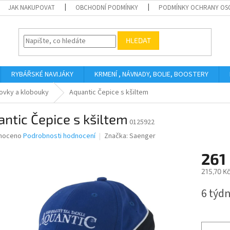
JAK NAKUPOVAT
OBCHODNÍ PODMÍNKY
PODMÍNKY OCHRANY OS
HLEDAT
RYBÁŘSKÉ NAVIJÁKY
KRMENÍ , NÁVNADY, BOLIE, BOOSTERY
tovky a klobouky
Aquantic Čepice s kšiltem
ntic Čepice s kšiltem
0125922
né
noceno
Podrobnosti hodnocení
Značka:
Saenger
ní
261
u
215,70 K
Měrná
6 týd
cena:
ek.