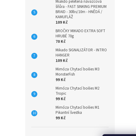
Miakdo peletená návazcová
šňůra - FAST SINKING PREMIUM
BRAID - 30lbs/10m - HNĚDÁ /
KAMUFLÁŽ
109 Kč
BROČKY MIKADO EXTRA SOFT
HRUBÉ 70g
70 Kč
Mikado SIGNALIZÁTOR - INTRO
HANGER
109 Kč
Mimóza Chytací boilies M3
MonsterFish
99 Kč
Mimóza Chytací boilies M2
Tropic
99 Kč
Mimóza Chytací boilies M1
Pikantní švestka
99 Kč