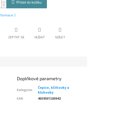
Přidat do košíku
informace
ZEPTAT SE
HLÍDAT
SDÍLET
Doplňkové parametry
Čepice, kšiltovky a
Kategorie
:
klobouky
EAN
:
4039507180942