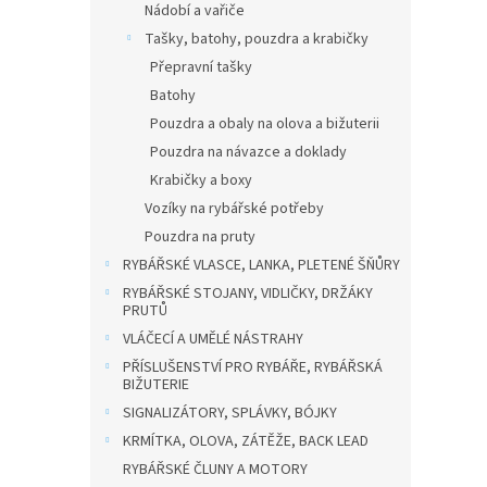
Nádobí a vařiče
Tašky, batohy, pouzdra a krabičky
Přepravní tašky
Batohy
Pouzdra a obaly na olova a bižuterii
Pouzdra na návazce a doklady
Krabičky a boxy
Vozíky na rybářské potřeby
Pouzdra na pruty
RYBÁŘSKÉ VLASCE, LANKA, PLETENÉ ŠŇŮRY
RYBÁŘSKÉ STOJANY, VIDLIČKY, DRŽÁKY
PRUTŮ
VLÁČECÍ A UMĚLÉ NÁSTRAHY
PŘÍSLUŠENSTVÍ PRO RYBÁŘE, RYBÁŘSKÁ
BIŽUTERIE
SIGNALIZÁTORY, SPLÁVKY, BÓJKY
KRMÍTKA, OLOVA, ZÁTĚŽE, BACK LEAD
RYBÁŘSKÉ ČLUNY A MOTORY