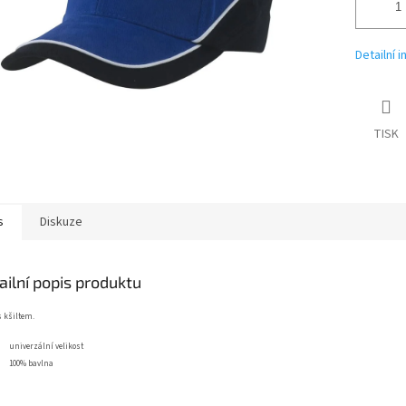
Detailní 
TISK
s
Diskuze
ailní popis produktu
s kšiltem.
univerzální velikost
100% bavlna