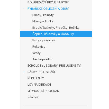
POLARIZAČNÍ BRÝLE NA RYBY
RYBÁŘSKÉ OBLEČENÍ A OBUV
Bundy, kalhoty
Mikiny a Trička
Brodící kalhoty, Prsačky, Holínky
Čepice, kšiltovky a klobouky
Boty a ponožky
Rukavice
Vesty
Termoprádlo
ECHOLOTY , SONARY, PŘÍSLUŠENSTVÍ
DÁRKY PRO RYBÁŘE
REPELENTY
LOV NA DÍRKÁCH
VĚRNOSTNÍ PROGRAM
Značky