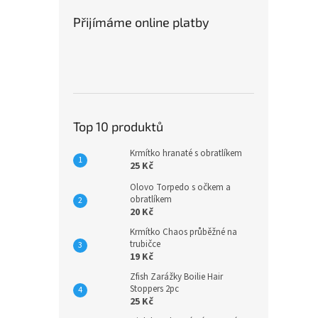
Přijímáme online platby
Top 10 produktů
Krmítko hranaté s obratlíkem
25 Kč
Olovo Torpedo s očkem a
obratlíkem
20 Kč
Krmítko Chaos průběžné na
trubičce
19 Kč
Zfish Zarážky Boilie Hair
Stoppers 2pc
25 Kč