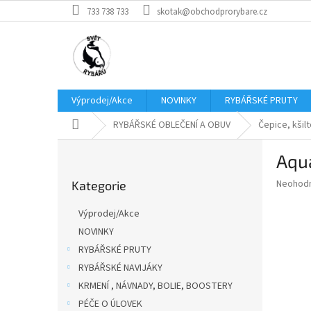
Přejít
733 738 733
skotak@obchodprorybare.cz
na
obsah
Výprodej/Akce
NOVINKY
RYBÁŘSKÉ PRUTY
Domů
RYBÁŘSKÉ OBLEČENÍ A OBUV
Čepice, kšil
P
Aqua
o
Přeskočit
s
Průměr
Neohod
Kategorie
kategorie
t
hodnoce
r
produkt
Výprodej/Akce
a
je
NOVINKY
0,0
n
z
RYBÁŘSKÉ PRUTY
n
5
í
RYBÁŘSKÉ NAVIJÁKY
hvězdič
p
KRMENÍ , NÁVNADY, BOLIE, BOOSTERY
a
PÉČE O ÚLOVEK