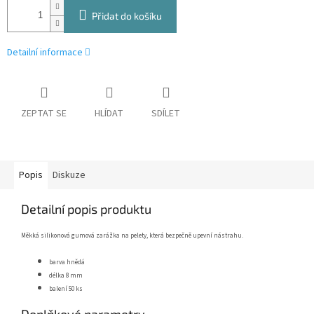
Přidat do košíku
Detailní informace
ZEPTAT SE
HLÍDAT
SDÍLET
Popis
Diskuze
Detailní popis produktu
Měkká silikonová gumová zarážka na pelety, která bezpečně upevní nástrahu.
barva hnědá
délka 8 mm
balení 50 ks