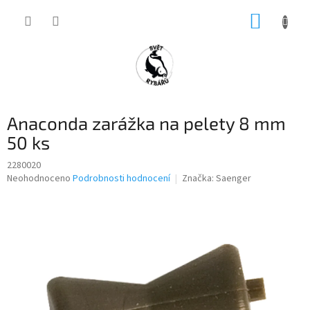
Přejít
NÁKUP
na
obsah
KOŠÍK
Anaconda zarážka na pelety 8 mm
50 ks
2280020
Průměrné
Neohodnoceno
Podrobnosti hodnocení
Značka:
Saenger
hodnocení
produktu
je
0,0
z
5
hvězdiček.