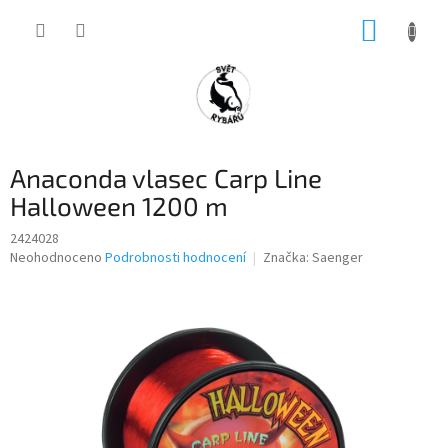
Přejít
NÁKUP
na
obsah
KOŠÍK
Anaconda vlasec Carp Line
Halloween 1200 m
2424028
Průměrné
Neohodnoceno
Podrobnosti hodnocení
Značka:
Saenger
hodnocení
produktu
je
0,0
z
5
hvězdiček.