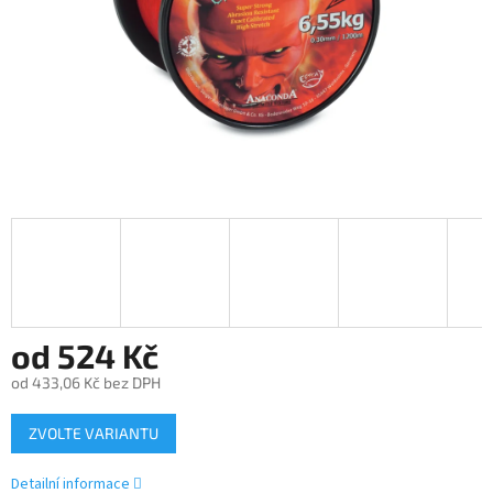
od
524 Kč
od
433,06 Kč
bez DPH
Měrná
ZVOLTE VARIANTU
cena:
Detailní informace