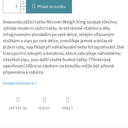
Přidat do košíku
Anaconda vážicí taška Recover Weigh Sling spojuje všechny
výhody moderní vážicí tašky. Je extrémně stabilní a díky
integrovaným plovákům po celé délce, velkým síťovaným
vložkám a zipu po celé délce, umožňuje jemné a dočasné
držení ryby, například při odháčkování nebo fotografování. Dvě
transportní rukojeti a karabina, která zabraňuje náhodnému
otevření zipu, jsou další skvělé funkce tašky. Třímetrová
upevňovací šňůra se závitem na kroužku může být přesně
připevněna k vidličce.
Detailní informace
ZEPTAT SE
HLÍDAT
SDÍLET