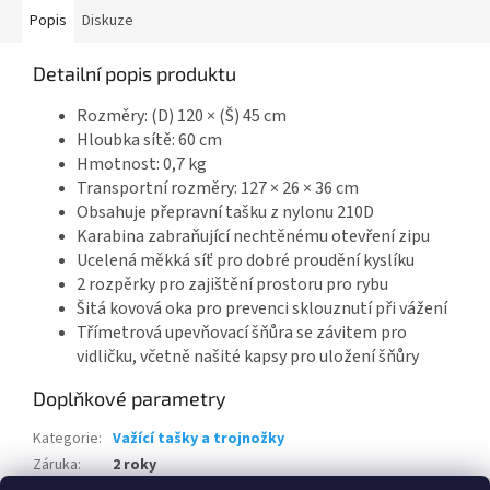
Popis
Diskuze
Detailní popis produktu
Rozměry: (D) 120 × (Š) 45 cm
Hloubka sítě: 60 cm
Hmotnost: 0,7 kg
Transportní rozměry: 127 × 26 × 36 cm
Obsahuje přepravní tašku z nylonu 210D
Karabina zabraňující nechtěnému otevření zipu
Ucelená měkká síť pro dobré proudění kyslíku
2 rozpěrky pro zajištění prostoru pro rybu
Šitá kovová oka pro prevenci sklouznutí při vážení
Třímetrová upevňovací šňůra se závitem pro
vidličku, včetně našité kapsy pro uložení šňůry
Doplňkové parametry
Kategorie
:
Važící tašky a trojnožky
Záruka
:
2 roky