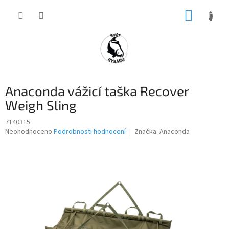
Přejít
NÁKUP
na
obsah
KOŠÍK
Anaconda vážicí taška Recover
Weigh Sling
7140315
Průměrné
Neohodnoceno
Podrobnosti hodnocení
Značka:
Anaconda
hodnocení
produktu
je
0,0
z
5
hvězdiček.