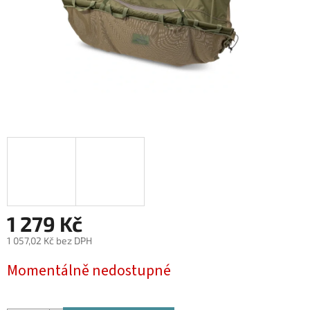
1 279 Kč
1 057,02 Kč bez DPH
Měrná
Momentálně nedostupné
cena: