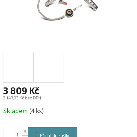
3 809 Kč
3 147,93 Kč bez DPH
Měrná
Skladem
(4 ks)
cena:
Přidat do košíku