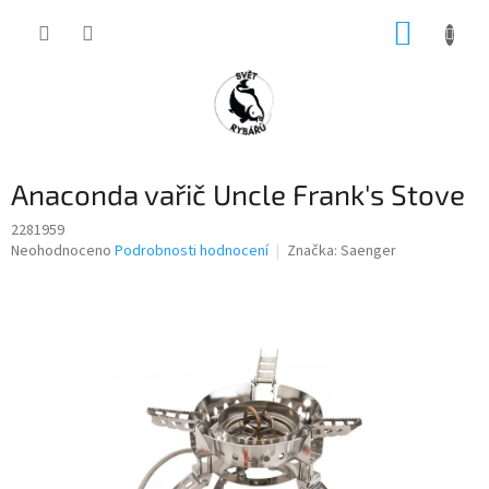
Přejít
NÁKUP
na
obsah
KOŠÍK
Anaconda vařič Uncle Frank's Stove
2281959
Průměrné
Neohodnoceno
Podrobnosti hodnocení
Značka:
Saenger
hodnocení
produktu
je
0,0
z
5
hvězdiček.