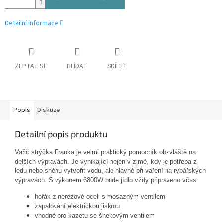
Detailní informace
ZEPTAT SE
HLÍDAT
SDÍLET
Popis
Diskuze
Detailní popis produktu
Vařič strýčka Franka je velmi praktický pomocník obzvláště na
delších výpravách. Je vynikající nejen v zimě, kdy je potřeba z
ledu nebo sněhu vytvořit vodu, ale hlavně při vaření na rybářských
výpravách. S výkonem 6800W bude jídlo vždy připraveno včas
hořák z nerezové oceli s mosazným ventilem
zapalování elektrickou jiskrou
vhodné pro kazetu se šnekovým ventilem