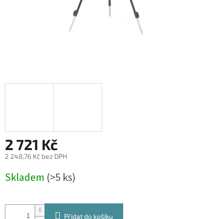
2 721 Kč
2 248,76 Kč bez DPH
Měrná
Skladem
(>5 ks)
cena:
Přidat do košíku