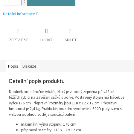
Detailní informace
ZEPTAT SE
HLÍDAT
SDÍLET
Popis
Diskuze
Detailní popis produktu
Doplněk pro náročné rybáře, který je vhodný zejména při vážení
těžších ryb či na zavěšení sáčků s boilie. Postavený stojan má háček ve
výšce 176 cm. Přepravní rozměry jsou 118 x 12 x 12 cm. Přepravní
hmotnost je 2,4 kg. Praktické pouzdro vyrobené z 600D polyesteru s
vrstvou odolnou vodě je součástí balení.
maximální výška stojanu: 176 cm!
přepravní rozměry: 118 x 12 x 12 cm