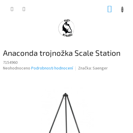
Přejít
NÁKUP
na
obsah
KOŠÍK
Anaconda trojnožka Scale Station
7154960
Průměrné
Neohodnoceno
Podrobnosti hodnocení
Značka:
Saenger
hodnocení
produktu
je
0,0
z
5
hvězdiček.